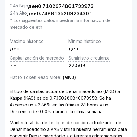
24h Bajo
ден
0.7102674861733973
24h Alto
ден
0.7488135269234301
* Los siguientes datos muestran la información de
mercado de eth
Máximo histórico
Mínimo histórico
ден
--
ден
--
Capitalización de mercado
Suministro circulante
--
27.50B
Fiat to Token Read More
:
(MKD)
El tipo de cambio actual de Denar macedonio (MKD) a
Kaspa (KAS) es de 0.7350280840070958. Se ha
Ascenso un +2.86% en las últimas 24 horas y un
Descenso de 0.00% durante la última semana.
Mantente al día de los tipos de cambio actualizados de
Denar macedonio a KAS y utiliza nuestra herramienta para
convertir Denar macedonio a diferentes criptomonedas