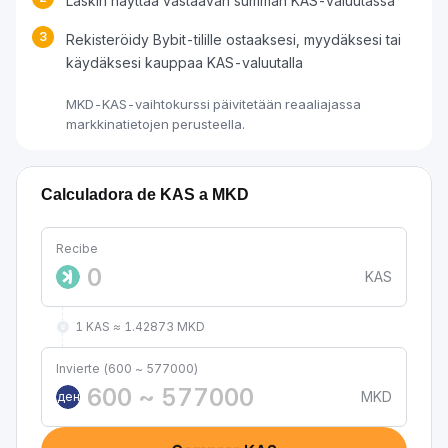
Laskin näyttää vastaavan summan KAS-valuutassa
3
Rekisteröidy Bybit-tilille ostaaksesi, myydäksesi tai
käydäksesi kauppaa KAS-valuutalla
MKD-KAS-vaihtokurssi päivitetään reaaliajassa
markkinatietojen perusteella.
Calculadora de KAS a MKD
Recibe
KAS
1 KAS ≈ 1.42873 MKD
Invierte (600 ~ 577000)
MKD
ден