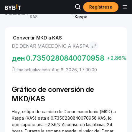
Regístrese
Precio de Kaspa
Denar macedonio to
Mercados
KAS
Kaspa
Convertir MKD a KAS
DE DENAR MACEDONIO A KASPA
ден
0.7350280840070958
+2.86%
Última actualización: Aug 6, 2026, 17:00:00
Gráfico de conversión de
MKD/KAS
Hoy, el tipo de cambio de Denar macedonio (MKD) a
Kaspa (KAS) está a 0.7350280840070958 KAS, lo
que supone una +2.86% Ascenso en las últimas 24
horas. Durante la semana pasada, el valor del Denar