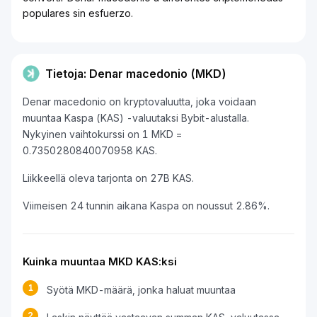
populares sin esfuerzo.
Tietoja: Denar macedonio (MKD)
Denar macedonio on kryptovaluutta, joka voidaan
muuntaa Kaspa (KAS) -valuutaksi Bybit-alustalla.
Nykyinen vaihtokurssi on 1 MKD =
0.7350280840070958 KAS.
Liikkeellä oleva tarjonta on 27B KAS.
Viimeisen 24 tunnin aikana Kaspa on noussut 2.86%.
Kuinka muuntaa MKD KAS:ksi
1
Syötä MKD-määrä, jonka haluat muuntaa
2