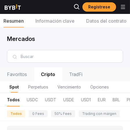
Regístrese
Resumen
Información clave
Datos del contrato
Mercados
Favoritos
Cripto
TradFi
Spot
Perpetuos
Vencimiento
Opciones
Todos
USDC
USDT
USDE
USD1
EUR
BRL
P
Todos
0 Fees
50% Fees
Trading con margen
R