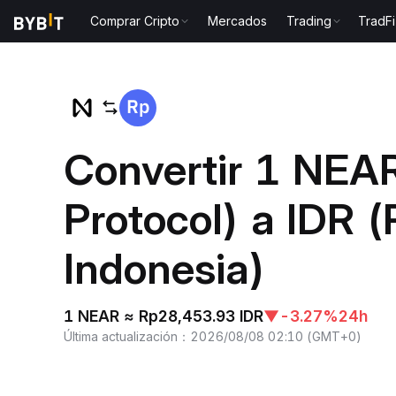
Comprar Cripto
Mercados
Trading
TradFi
Inicio
NEAR to IDR
Convertir 1 NEA
Protocol) a IDR 
Indonesia)
1 NEAR ≈ Rp28,453.93 IDR
▼
-3.27%
24h
Última actualización
：
2026/08/08 02:10
(
GMT+0
)