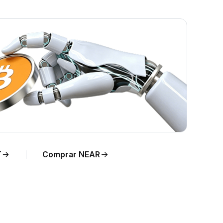
R en
T
Comprar NEAR