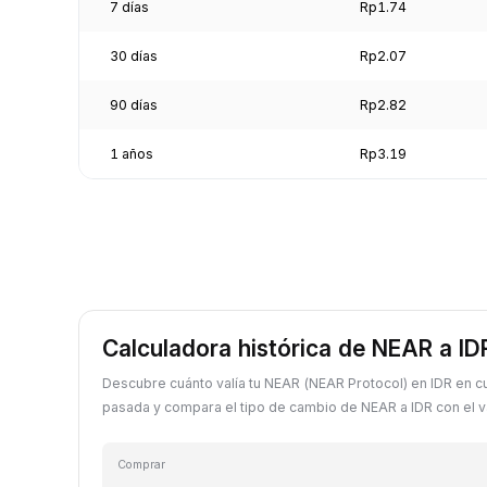
7 días
Rp1.74
30 días
Rp2.07
90 días
Rp2.82
1 años
Rp3.19
Calculadora histórica de NEAR a ID
Descubre cuánto valía tu NEAR (NEAR Protocol) en IDR en c
pasada y compara el tipo de cambio de NEAR a IDR con el va
Comprar