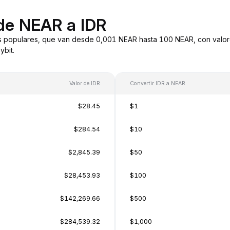
de NEAR a IDR
s populares, que van desde 0,001 NEAR hasta 100 NEAR, con valor
bit.
Valor de IDR
Convertir IDR a NEAR
$28.45
$1
$284.54
$10
$2,845.39
$50
$28,453.93
$100
$142,269.66
$500
$284,539.32
$1,000