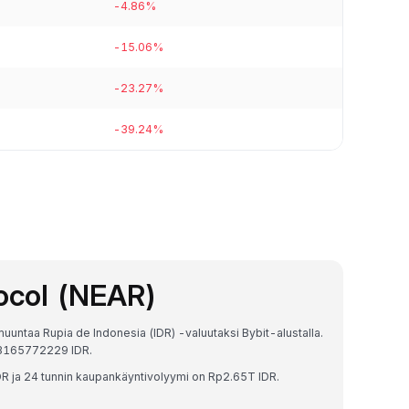
-4.86%
-15.06%
-23.27%
-39.24%
ocol (NEAR)
uuntaa Rupia de Indonesia (IDR) -valuutaksi Bybit-alustalla.
93165772229 IDR.
 ja 24 tunnin kaupankäyntivolyymi on Rp2.65T IDR.