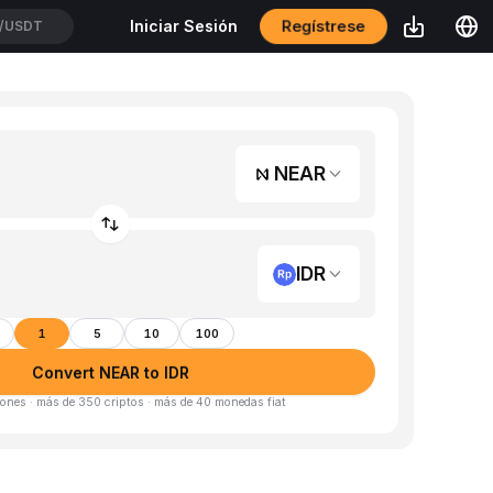
Regístrese
Iniciar Sesión
/USDT
NEAR
IDR
1
5
10
100
Convert NEAR to IDR
ones · más de 350 criptos · más de 40 monedas fiat