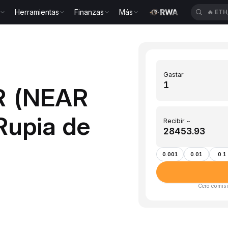
Herramientas
Finanzas
Más
🔥
ETH
Gastar
R (NEAR
(Rupia de
Recibir ~
0.001
0.01
0.1
Cero comisi