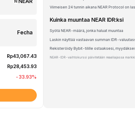
NEAR
Viimeisen 24 tunnin aikana NEAR Protocol on la
Kuinka muuntaa NEAR IDR:ksi
Syötä NEAR-määrä, jonka haluat muuntaa
Fecha
Laskin näyttää vastaavan summan IDR-valuutas
Rekisteröidy Bybit-tilille ostaaksesi, myydäks
Rp43,067.43
NEAR-IDR-vaihtokurssi päivitetään reaaliajassa markkin
Rp28,453.93
-33.93
%