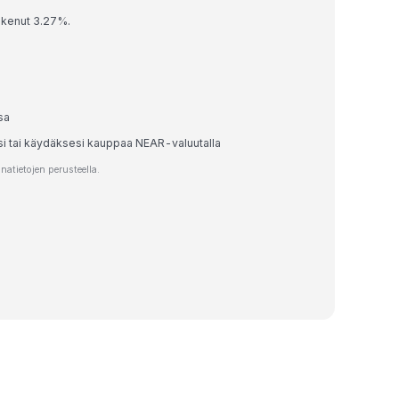
skenut 3.27%.
sa
esi tai käydäksesi kauppaa NEAR-valuutalla
atietojen perusteella.