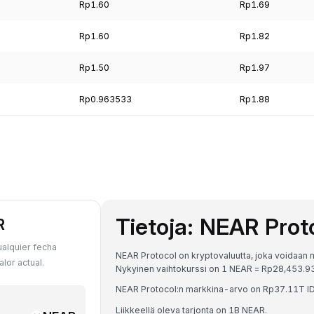
Rp1.60
Rp1.69
Rp1.60
Rp1.82
Rp1.50
Rp1.97
Rp0.963533
Rp1.88
Tietoja: NEAR Prot
R
ualquier fecha
NEAR Protocol on kryptovaluutta, joka voidaan m
lor actual.
Nykyinen vaihtokurssi on 1 NEAR = Rp28,453.
NEAR Protocol:n markkina-arvo on Rp37.11T IDR
Liikkeellä oleva tarjonta on 1B NEAR.