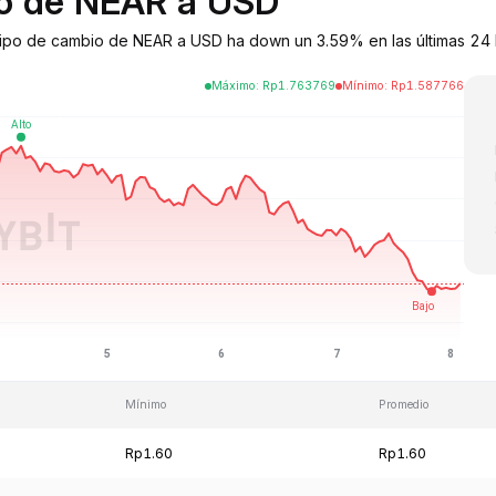
bio de NEAR a USD
 tipo de cambio de NEAR a USD ha down un 3.59% en las últimas 24
Máximo
:
Rp
1.763769
Mínimo
:
Rp
1.587766
Mínimo
Promedio
Rp1.60
Rp1.60