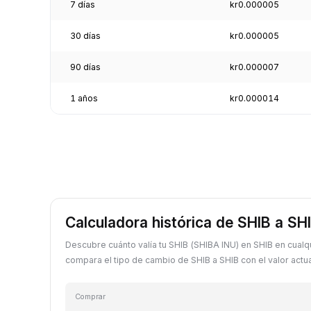
7 días
kr0.000005
30 días
kr0.000005
90 días
kr0.000007
1 años
kr0.000014
Calculadora histórica de SHIB a SH
Descubre cuánto valía tu SHIB (SHIBA INU) en SHIB en cualq
compara el tipo de cambio de SHIB a SHIB con el valor actua
Comprar