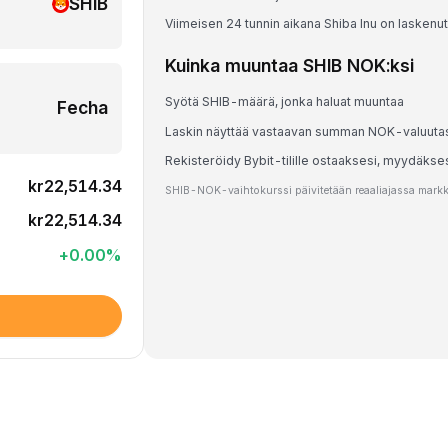
SHIB
Viimeisen 24 tunnin aikana Shiba Inu on laskenu
Kuinka muuntaa SHIB NOK:ksi
Syötä SHIB-määrä, jonka haluat muuntaa
Fecha
Laskin näyttää vastaavan summan NOK-valuuta
Rekisteröidy Bybit-tilille ostaaksesi, myydäkse
kr22,514.34
SHIB-NOK-vaihtokurssi päivitetään reaaliajassa markkin
kr22,514.34
+
0.00
%