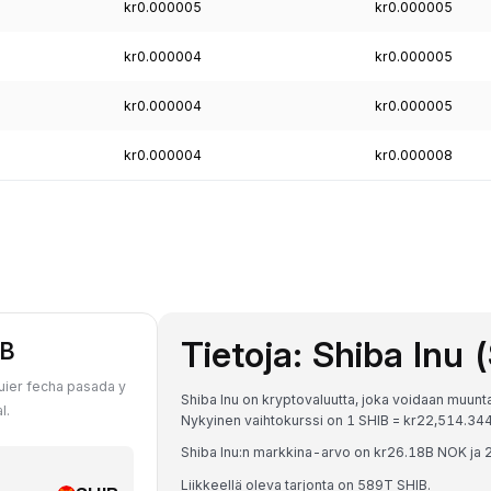
kr0.000005
kr0.000005
kr0.000004
kr0.000005
kr0.000004
kr0.000005
kr0.000004
kr0.000008
Tietoja: Shiba Inu 
IB
uier fecha pasada y
Shiba Inu on kryptovaluutta, joka voidaan muunt
l.
Nykyinen vaihtokurssi on 1 SHIB = kr22,514.
Shiba Inu:n markkina-arvo on kr26.18B NOK ja 
Liikkeellä oleva tarjonta on 589T SHIB.