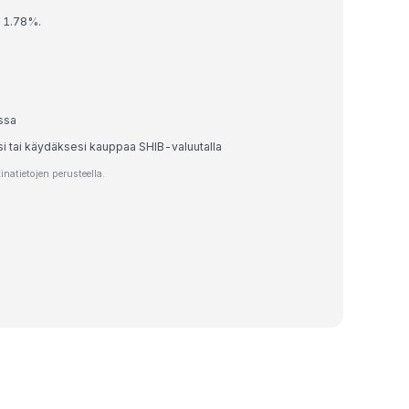
t 1.78%.
ssa
si tai käydäksesi kauppaa SHIB-valuutalla
atietojen perusteella.