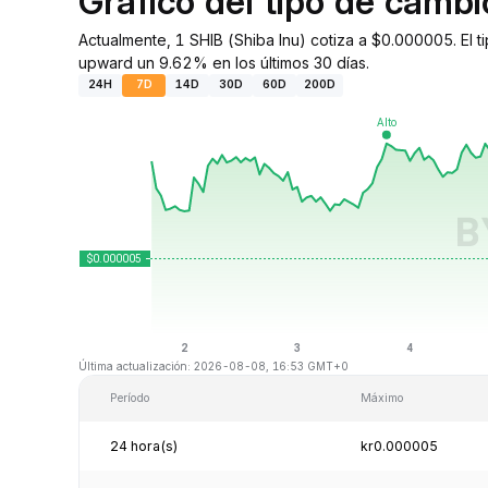
Gráfico del tipo de camb
Actualmente, 1 SHIB (Shiba Inu) cotiza a $0.000005. El 
upward un 9.62% en los últimos 30 días.
24H
7D
14D
30D
60D
200D
Última actualización: 2026-08-08, 16:53 GMT+0
Período
Máximo
24 hora(s)
kr0.000005