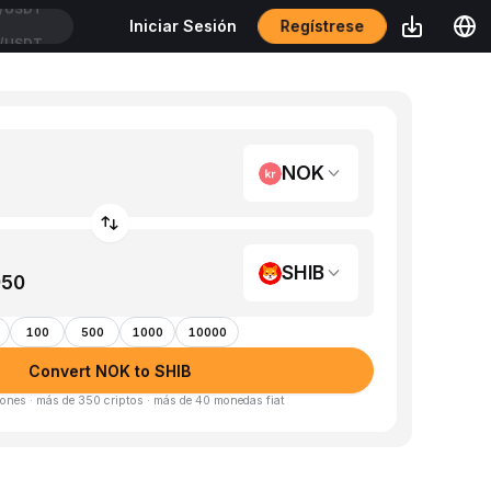
Regístrese
Iniciar Sesión
/USDT
NOK
SHIB
100
500
1000
10000
Convert NOK to SHIB
ones · más de 350 criptos · más de 40 monedas fiat