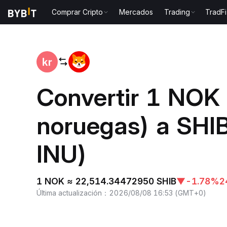
Comprar Cripto
Mercados
Trading
TradFi
Inicio
NOK to SHIB
Convertir 1 NOK 
noruegas) a SHI
INU)
1 NOK ≈ 22,514.34472950 SHIB
▼
-1.78%
2
Última actualización
：
2026/08/08 16:53
(
GMT+0
)