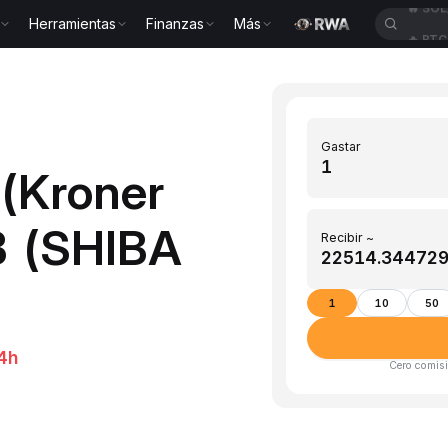
Herramientas
Finanzas
Más
🔥
BTC
Gastar
(Kroner
B (SHIBA
Recibir ~
1
10
50
4h
Cero comisi