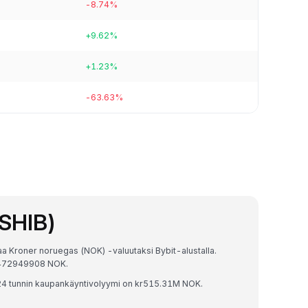
-8.74%
+9.62%
+1.23%
-63.63%
(SHIB)
aa Kroner noruegas (NOK) -valuutaksi Bybit-alustalla.
34472949908 NOK.
24 tunnin kaupankäyntivolyymi on kr515.31M NOK.