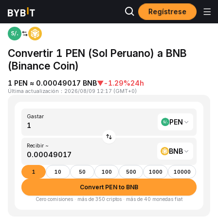
Regístrese
Inicio
PEN to BNB
Convertir 1 PEN (Sol Peruano) a BNB
(Binance Coin)
1 PEN ≈ 0.00049017 BNB
▼
-1.29%
24h
Última actualización
：
2026/08/09 12:17
(
GMT+0
)
Gastar
PEN
Recibir ~
BNB
1
10
50
100
500
1000
10000
Convert PEN to BNB
Cero comisiones · más de 350 criptos · más de 40 monedas fiat