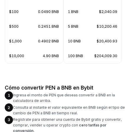
$100
0.0490 BNB
1 BNB
$2,040.09
$500
0.2451 BNB
5 BNB
$10,200.46
$1,000
0.4902 BNB
10 BNB
$20,400.93
$10,000
4.90 BNB
100 BNB
$204,009.30
Cómo convertir PEN a BNB en Bybit
Ingresa el monto de PEN que deseas convertir a BNB en la
1
calculadora de arriba.
Consulta al instante el valor equivalente en BNB según el tipo de
2
cambio de PEN a BNB en tiempo real.
Regístrate para obtener una cuenta de Bybit gratis y convertir,
3
comprar, vender u operar crypto con
cero tarifas por
conversión
.