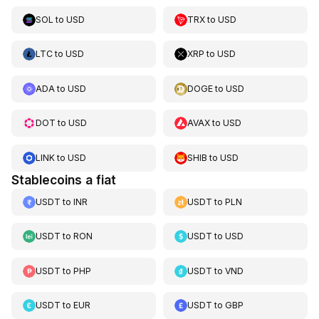
SOL
to
USD
TRX
to
USD
LTC
to
USD
XRP
to
USD
ADA
to
USD
DOGE
to
USD
DOT
to
USD
AVAX
to
USD
LINK
to
USD
SHIB
to
USD
Stablecoins a fiat
USDT
to
INR
USDT
to
PLN
USDT
to
RON
USDT
to
USD
USDT
to
PHP
USDT
to
VND
USDT
to
EUR
USDT
to
GBP