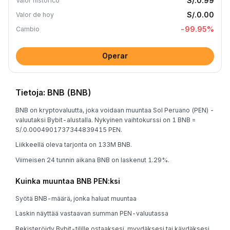
S/.0.99
Valor histórico
S/.0.00
Valor de hoy
-99.95
%
Cambio
Operar
Tietoja: BNB (BNB)
BNB on kryptovaluutta, joka voidaan muuntaa Sol Peruano (PEN) -
valuutaksi Bybit-alustalla. Nykyinen vaihtokurssi on 1 BNB =
S/.0.0004901737344839415 PEN.
Liikkeellä oleva tarjonta on 133M BNB.
Viimeisen 24 tunnin aikana BNB on laskenut 1.29%.
Kuinka muuntaa BNB PEN:ksi
Syötä BNB-määrä, jonka haluat muuntaa
Laskin näyttää vastaavan summan PEN-valuutassa
Rekisteröidy Bybit-tilille ostaaksesi, myydäksesi tai käydäksesi