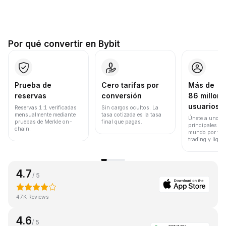
Por qué convertir en Bybit
Prueba de
Cero tarifas por
Más de
reservas
conversión
86 millone
usuarios
Reservas 1:1 verificadas
Sin cargos ocultos. La
mensualmente mediante
tasa cotizada es la tasa
Únete a uno de
pruebas de Merkle on-
final que pagas.
principales ex
chain.
mundo por vol
trading y liqui
4.7
/ 5
47K Reviews
4.6
/ 5