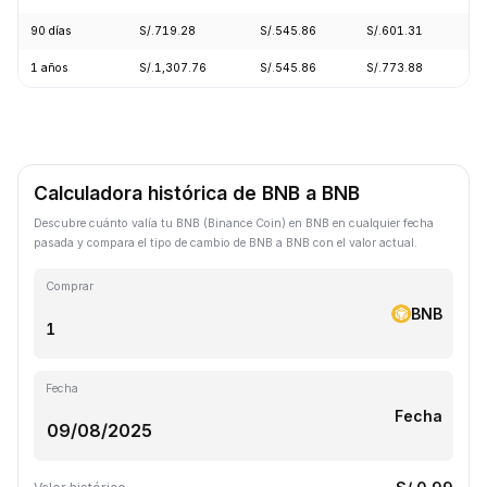
90 días
S/.719.28
S/.545.86
S/.601.31
+
1 años
S/.1,307.76
S/.545.86
S/.773.88
-
Calculadora histórica de BNB a BNB
Descubre cuánto valía tu BNB (Binance Coin) en BNB en cualquier fecha
pasada y compara el tipo de cambio de BNB a BNB con el valor actual.
Comprar
BNB
Fecha
Fecha