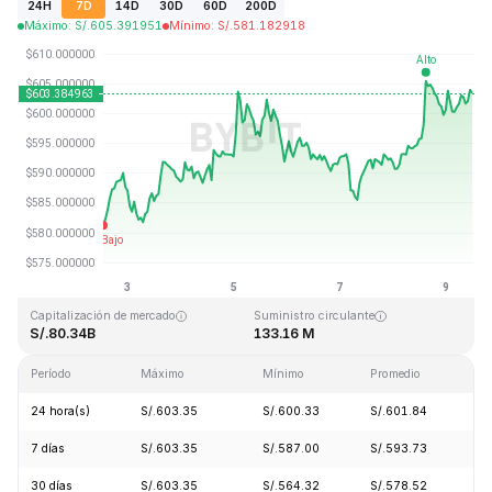
24H
7D
14D
30D
60D
200D
Máximo
:
S/.
605.391951
Mínimo
:
S/.
581.182918
Última actualización: 2026-08-09, 12:17 GMT+0
Máximo histórico
Mínimo histórico
S/.1,369.99
S/.0.039818
Capitalización de mercado
Suministro circulante
S/.80.34B
133.16 M
Período
Máximo
Mínimo
Promedio
Ca
24 hora(s)
S/.603.35
S/.600.33
S/.601.84
+
7 días
S/.603.35
S/.587.00
S/.593.73
+
30 días
S/.603.35
S/.564.32
S/.578.52
+