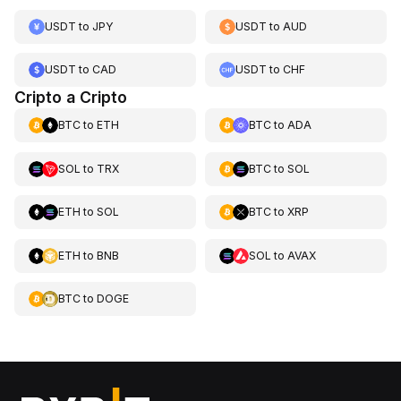
USDT
to
JPY
USDT
to
AUD
USDT
to
CAD
USDT
to
CHF
Cripto a Cripto
BTC
to
ETH
BTC
to
ADA
SOL
to
TRX
BTC
to
SOL
ETH
to
SOL
BTC
to
XRP
ETH
to
BNB
SOL
to
AVAX
BTC
to
DOGE