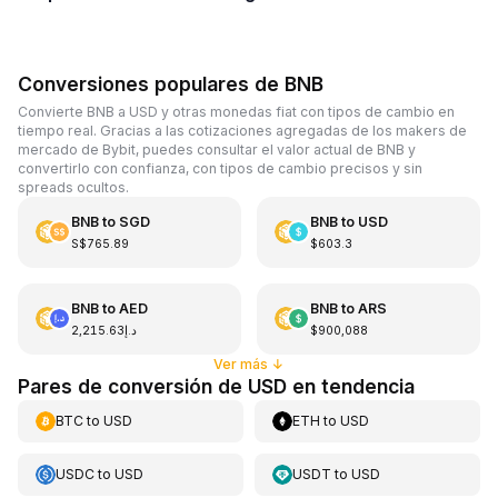
Conversiones populares de BNB
Convierte BNB a USD y otras monedas fiat con tipos de cambio en
tiempo real. Gracias a las cotizaciones agregadas de los makers de
mercado de Bybit, puedes consultar el valor actual de BNB y
convertirlo con confianza, con tipos de cambio precisos y sin
spreads ocultos.
BNB
to
SGD
BNB
to
USD
S$765.89
$603.3
BNB
to
AED
BNB
to
ARS
د.إ2,215.63
$900,088
Ver más
↓
Pares de conversión de USD en tendencia
BTC
to
USD
ETH
to
USD
USDC
to
USD
USDT
to
USD