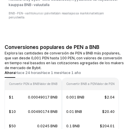
kauppaa BNB-valuutalla
BNB-PEN-vaihtokurssi päivitetään reaaliajassa markkinatietojen
perusteella.
Conversiones populares de PEN a BNB
Explora las cantidades de conversión de PEN a BNB más populares,
que van desde 0,001 PEN hasta 100 PEN, con valores de conversión
en tiempo real basados en las cotizaciones agregadas de los makers
de mercado de Bybit.
Ahora
Hace 24 horas
Hace 1 mes
Hace 1 año
Convertir PEN a BNB
Valor de BNB
Convertir BNB a PEN
Valor de PEN
$1
0.00049017 BNB
0.001 BNB
$2.04
$10
0.00490174 BNB
0.01 BNB
$20.40
$50
0.0245 BNB
0.1 BNB
$204.01