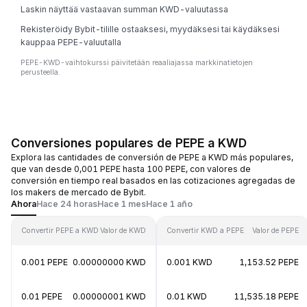
Laskin näyttää vastaavan summan KWD-valuutassa
Rekisteröidy Bybit-tilille ostaaksesi, myydäksesi tai käydäksesi
kauppaa PEPE-valuutalla
PEPE-KWD-vaihtokurssi päivitetään reaaliajassa markkinatietojen
perusteella.
Conversiones populares de PEPE a KWD
Explora las cantidades de conversión de PEPE a KWD más populares,
que van desde 0,001 PEPE hasta 100 PEPE, con valores de
conversión en tiempo real basados en las cotizaciones agregadas de
los makers de mercado de Bybit.
Ahora
Hace 24 horas
Hace 1 mes
Hace 1 año
Convertir PEPE a KWD
Valor de KWD
Convertir KWD a PEPE
Valor de PEPE
0.001 PEPE
0.00000000 KWD
0.001 KWD
1,153.52 PEPE
0.01 PEPE
0.00000001 KWD
0.01 KWD
11,535.18 PEPE