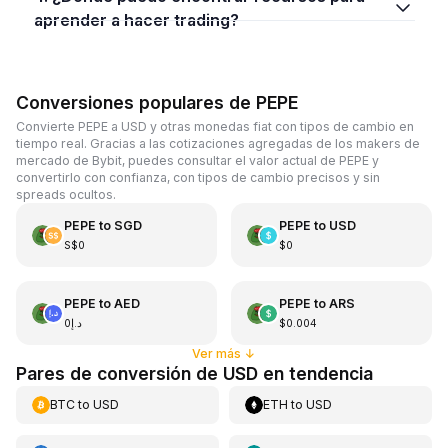
aprender a hacer trading?
Conversiones populares de PEPE
Convierte PEPE a USD y otras monedas fiat con tipos de cambio en
tiempo real. Gracias a las cotizaciones agregadas de los makers de
mercado de Bybit, puedes consultar el valor actual de PEPE y
convertirlo con confianza, con tipos de cambio precisos y sin
spreads ocultos.
PEPE
to
SGD
PEPE
to
USD
S$0
$0
PEPE
to
AED
PEPE
to
ARS
د.إ0
$0.004
Ver más
↓
Pares de conversión de USD en tendencia
BTC
to
USD
ETH
to
USD