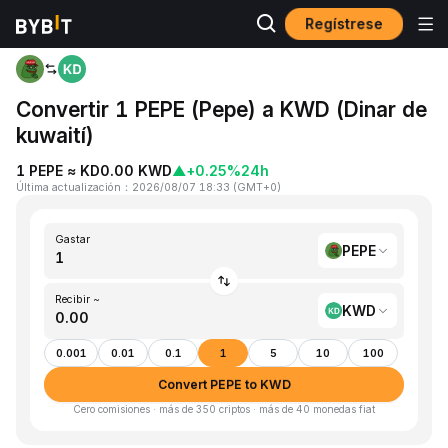
Regístrese
Inicio
PEPE to KWD
Convertir 1 PEPE (Pepe) a KWD (Dinar de
kuwaití)
1 PEPE ≈ KD0.00 KWD
▲
+0.25%
24h
Última actualización
：
2026/08/07 18:33
(
GMT+0
)
Gastar
PEPE
Recibir ~
KWD
0.001
0.01
0.1
1
5
10
100
Convert PEPE to KWD
Cero comisiones · más de 350 criptos · más de 40 monedas fiat