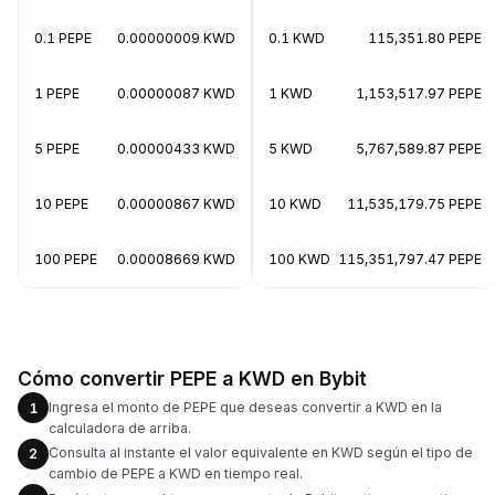
0.1 PEPE
0.00000009 KWD
0.1 KWD
115,351.80 PEPE
1 PEPE
0.00000087 KWD
1 KWD
1,153,517.97 PEPE
5 PEPE
0.00000433 KWD
5 KWD
5,767,589.87 PEPE
10 PEPE
0.00000867 KWD
10 KWD
11,535,179.75 PEPE
100 PEPE
0.00008669 KWD
100 KWD
115,351,797.47 PEPE
Cómo convertir PEPE a KWD en Bybit
Ingresa el monto de PEPE que deseas convertir a KWD en la
1
calculadora de arriba.
Consulta al instante el valor equivalente en KWD según el tipo de
2
cambio de PEPE a KWD en tiempo real.