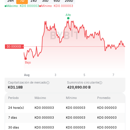
24H
7D
14D
30D
60D
200D
Máximo
:
KD
0.000003
Mínimo
:
KD
0.000003
Última actualización: 2026-08-07, 18:33 GMT+0
Máximo histórico
Mínimo histórico
KD0.000028
KD0.000000
Capitalización de mercado
Suministro circulante
KD1.18B
420,690.00 B
Período
Máximo
Mínimo
Promedio
24 hora(s)
KD0.000003
KD0.000003
KD0.000003
7 días
KD0.000003
KD0.000003
KD0.000003
30 días
KD0.000003
KD0.000003
KD0.000003