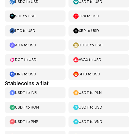
USDC
to
USD
USDT
to
USD
SOL
to
USD
TRX
to
USD
LTC
to
USD
XRP
to
USD
ADA
to
USD
DOGE
to
USD
DOT
to
USD
AVAX
to
USD
LINK
to
USD
SHIB
to
USD
Stablecoins a fiat
USDT
to
INR
USDT
to
PLN
USDT
to
RON
USDT
to
USD
USDT
to
PHP
USDT
to
VND