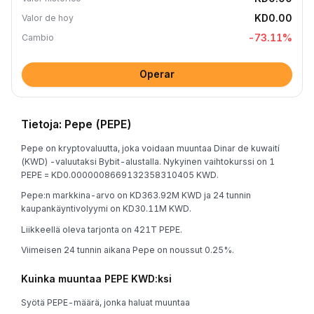
KD0.00
Valor de hoy
-73.11
%
Cambio
Operar
Tietoja: Pepe (PEPE)
Pepe on kryptovaluutta, joka voidaan muuntaa Dinar de kuwaití
(KWD) -valuutaksi Bybit-alustalla. Nykyinen vaihtokurssi on 1
PEPE = KD0.0000008669132358310405 KWD.
Pepe:n markkina-arvo on KD363.92M KWD ja 24 tunnin
kaupankäyntivolyymi on KD30.11M KWD.
Liikkeellä oleva tarjonta on 421T PEPE.
Viimeisen 24 tunnin aikana Pepe on noussut 0.25%.
Kuinka muuntaa PEPE KWD:ksi
Syötä PEPE-määrä, jonka haluat muuntaa