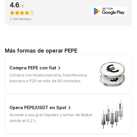
4.6
/ 5
1.4M Reviews
Más formas de operar PEPE
Compra PEPE con fiat
Compra con tarjeta bancaria, transferencia
bancaria o P2P en más de 60 monedas.
Opera PEPE/USDT en Spot
Accede a una gran liquidez y tarifas de Maker
desde el 0,1%.