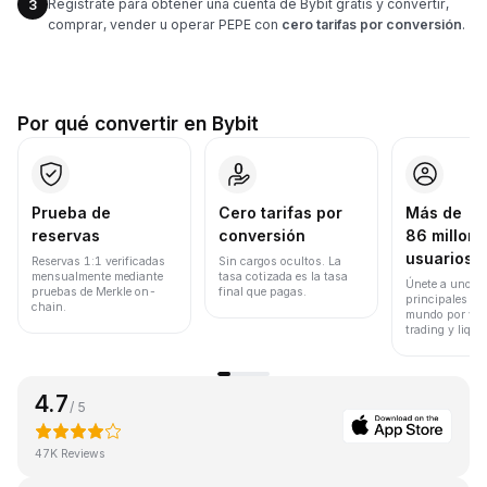
Regístrate para obtener una cuenta de Bybit gratis y convertir,
3
comprar, vender u operar PEPE con
cero tarifas por conversión
.
Por qué convertir en Bybit
Prueba de
Cero tarifas por
Más de
reservas
conversión
86 millone
usuarios
Reservas 1:1 verificadas
Sin cargos ocultos. La
mensualmente mediante
tasa cotizada es la tasa
Únete a uno de
pruebas de Merkle on-
final que pagas.
principales ex
chain.
mundo por vol
trading y liqui
4.7
/ 5
47K Reviews