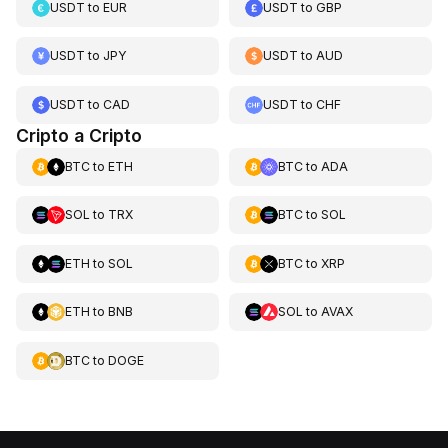
USDT
to
EUR
USDT
to
GBP
USDT
to
JPY
USDT
to
AUD
USDT
to
CAD
USDT
to
CHF
Cripto a Cripto
BTC
to
ETH
BTC
to
ADA
SOL
to
TRX
BTC
to
SOL
ETH
to
SOL
BTC
to
XRP
ETH
to
BNB
SOL
to
AVAX
BTC
to
DOGE