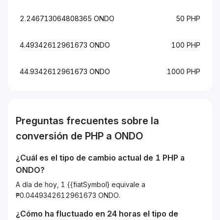
2.246713064808365 ONDO
50 PHP
4.49342612961673 ONDO
100 PHP
44.9342612961673 ONDO
1000 PHP
Preguntas frecuentes sobre la
conversión de
PHP
a
ONDO
¿Cuál es el tipo de cambio actual de 1
PHP
a
ONDO
?
A día de hoy, 1 {{fiatSymbol} equivale a
₱0.0449342612961673 ONDO.
¿Cómo ha fluctuado en 24 horas el tipo de