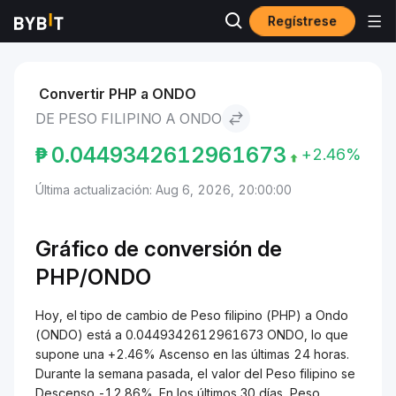
Regístrese
Mercados
Precio de Ondo ONDO
Peso filipino to Ondo
Convertir PHP a ONDO
DE PESO FILIPINO A ONDO
₱
0.0449342612961673
+2.46%
Última actualización: Aug 6, 2026, 20:00:00
Gráfico de conversión de
PHP/ONDO
Hoy, el tipo de cambio de Peso filipino (PHP) a Ondo
(ONDO) está a 0.0449342612961673 ONDO, lo que
supone una +2.46% Ascenso en las últimas 24 horas.
Durante la semana pasada, el valor del Peso filipino se
Descenso -12.86%. En los últimos 30 días, Peso