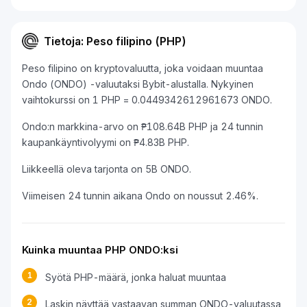
Tietoja: Peso filipino (PHP)
Peso filipino on kryptovaluutta, joka voidaan muuntaa
Ondo (ONDO) -valuutaksi Bybit-alustalla. Nykyinen
vaihtokurssi on 1 PHP = 0.0449342612961673 ONDO.
Ondo:n markkina-arvo on ₱108.64B PHP ja 24 tunnin
kaupankäyntivolyymi on ₱4.83B PHP.
Liikkeellä oleva tarjonta on 5B ONDO.
Viimeisen 24 tunnin aikana Ondo on noussut 2.46%.
Kuinka muuntaa PHP ONDO:ksi
1
Syötä PHP-määrä, jonka haluat muuntaa
2
Laskin näyttää vastaavan summan ONDO-valuutassa