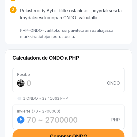
3
Rekisteröidy Bybit-tilille ostaaksesi, myydäksesi tai
käydäksesi kauppaa ONDO-valuutalla
PHP-ONDO-vaihtokurssi päivitetään reaaliajassa
markkinatietojen perusteella.
Calculadora de ONDO a PHP
Recibe
ONDO
1 ONDO ≈ 22.41662 PHP
Invierte (70 ~ 2700000)
PHP
₱
Comprar ONDO