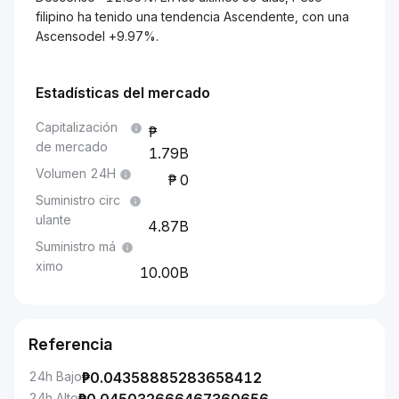
filipino ha tenido una tendencia Ascendente, con una
Ascensodel +9.97%.
Estadísticas del mercado
Capitalización
de mercado
1.79B
Volumen 24H
0
Suministro circ
ulante
4.87B
Suministro má
ximo
10.00B
Referencia
24h Bajo
₱
0.04358885283658412
24h Alto