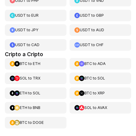
USDT
to
PHP
USDT
to
VND
USDT
to
EUR
USDT
to
GBP
USDT
to
JPY
USDT
to
AUD
USDT
to
CAD
USDT
to
CHF
Cripto a Cripto
BTC
to
ETH
BTC
to
ADA
SOL
to
TRX
BTC
to
SOL
ETH
to
SOL
BTC
to
XRP
ETH
to
BNB
SOL
to
AVAX
BTC
to
DOGE