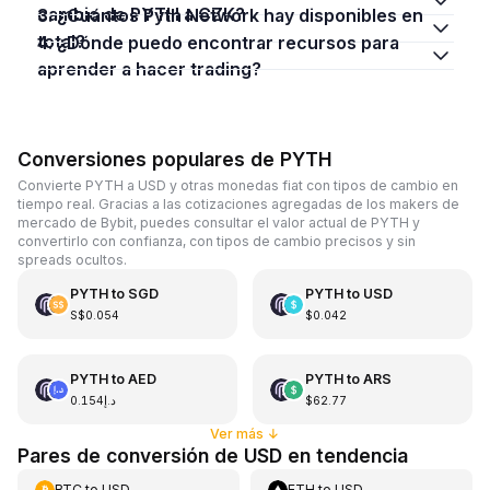
cambio de PYTH a CZK?
3. ¿Cuántos Pyth Network hay disponibles en
total?
4. ¿Dónde puedo encontrar recursos para
aprender a hacer trading?
Conversiones populares de PYTH
Convierte PYTH a USD y otras monedas fiat con tipos de cambio en
tiempo real. Gracias a las cotizaciones agregadas de los makers de
mercado de Bybit, puedes consultar el valor actual de PYTH y
convertirlo con confianza, con tipos de cambio precisos y sin
spreads ocultos.
PYTH
to
SGD
PYTH
to
USD
S$0.054
$0.042
PYTH
to
AED
PYTH
to
ARS
د.إ0.154
$62.77
Ver más
↓
Pares de conversión de USD en tendencia
BTC
to
USD
ETH
to
USD