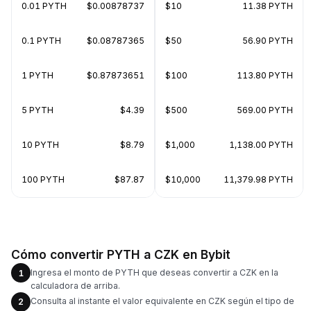
0.01 PYTH
$0.00878737
$10
11.38 PYTH
0.1 PYTH
$0.08787365
$50
56.90 PYTH
1 PYTH
$0.87873651
$100
113.80 PYTH
5 PYTH
$4.39
$500
569.00 PYTH
10 PYTH
$8.79
$1,000
1,138.00 PYTH
100 PYTH
$87.87
$10,000
11,379.98 PYTH
Cómo convertir PYTH a CZK en Bybit
Ingresa el monto de PYTH que deseas convertir a CZK en la
1
calculadora de arriba.
Consulta al instante el valor equivalente en CZK según el tipo de
2