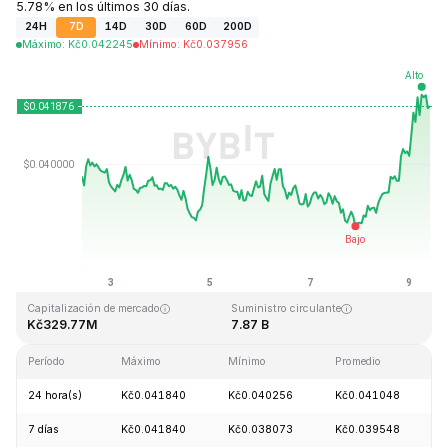
5.78% en los últimos 30 días.
24H
7D
14D
30D
60D
200D
Máximo
:
Kč
0.042245
Mínimo
:
Kč
0.037956
Última actualización: 2026-08-09, 09:30 GMT+0
Máximo histórico
Mínimo histórico
Kč1.20
Kč0.029535
Capitalización de mercado
Suministro circulante
Kč329.77M
7.87 B
Período
Máximo
Mínimo
Promedio
C
24 hora(s)
Kč0.041840
Kč0.040256
Kč0.041048
7 días
Kč0.041840
Kč0.038073
Kč0.039548