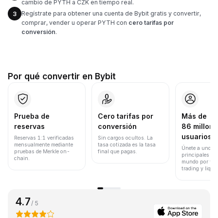
cambio de PYTH a CZK en tiempo real.
Regístrate para obtener una cuenta de Bybit gratis y convertir,
3
comprar, vender u operar PYTH con
cero tarifas por
conversión
.
Por qué convertir en Bybit
Prueba de
Cero tarifas por
Más de
reservas
conversión
86 millone
usuarios
Reservas 1:1 verificadas
Sin cargos ocultos. La
mensualmente mediante
tasa cotizada es la tasa
Únete a uno de
pruebas de Merkle on-
final que pagas.
principales ex
chain.
mundo por vol
trading y liqui
4.7
/ 5