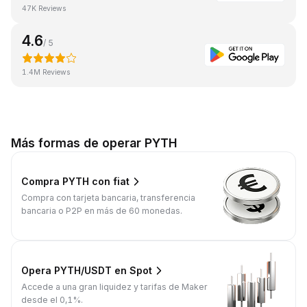
47K Reviews
4.6
/ 5
1.4M Reviews
Más formas de operar PYTH
Compra PYTH con fiat
Compra con tarjeta bancaria, transferencia
bancaria o P2P en más de 60 monedas.
Opera PYTH/USDT en Spot
Accede a una gran liquidez y tarifas de Maker
desde el 0,1%.