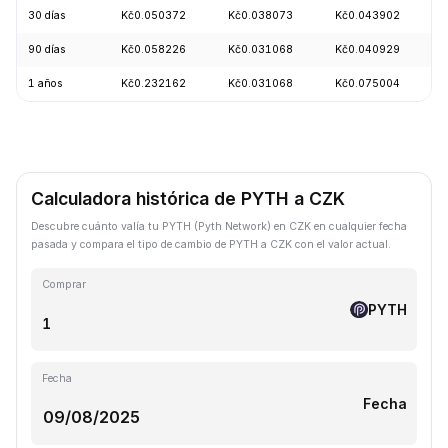
30 días
Kč0.050372
Kč0.038073
Kč0.043902
90 días
Kč0.058226
Kč0.031068
Kč0.040929
1 años
Kč0.232162
Kč0.031068
Kč0.075004
Calculadora histórica de PYTH a CZK
Descubre cuánto valía tu PYTH (Pyth Network) en CZK en cualquier fecha
pasada y compara el tipo de cambio de PYTH a CZK con el valor actual.
Comprar
PYTH
Fecha
Fecha