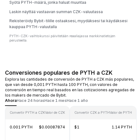
Syötä PYTH-määrä, jonka haluat muuntaa
Laskin näyttää vastaavan summan CZK-valuutassa
Rekisteröidy Bybit-tilille ostaaksesi, myydäksesi tai käydäksesi
kauppaa PYTH-valuutalla
PYTH-CZK-vaihtokurssi päivitetään reaaliajassa markkinatietojen
perusteella.
Conversiones populares de PYTH a CZK
Explora las cantidades de conversión de PYTH a CZK más populares,
que van desde 0,001 PYTH hasta 100 PYTH, con valores de
conversión en tiempo real basados en las cotizaciones agregadas de
los makers de mercado de Bybit.
Ahora
Hace 24 horas
Hace 1 mes
Hace 1 año
Convertir PYTH a CZK
Valor de CZK
Convertir CZK a PYTH
Valor de PYTH
0.001 PYTH
$0.00087874
$1
1.14 PYTH