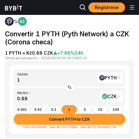
Regístrese
Inicio
PYTH to CZK
Convertir 1 PYTH (Pyth Network) a CZK
(Corona checa)
1 PYTH ≈ Kč0.88 CZK
▲
+7.66%
24h
Última actualización
：
2026/08/09 09:30
(
GMT+0
)
Gastar
PYTH
Recibir ~
CZK
0.001
0.01
0.1
1
5
10
100
Convert PYTH to CZK
Cero comisiones · más de 350 criptos · más de 40 monedas fiat