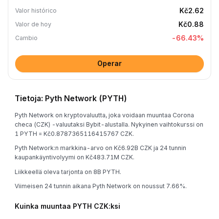
Kč2.62
Valor histórico
Kč0.88
Valor de hoy
-66.43
%
Cambio
Operar
Tietoja: Pyth Network (PYTH)
Pyth Network on kryptovaluutta, joka voidaan muuntaa Corona
checa (CZK) -valuutaksi Bybit-alustalla. Nykyinen vaihtokurssi on
1 PYTH = Kč0.8787365116415767 CZK.
Pyth Network:n markkina-arvo on Kč6.92B CZK ja 24 tunnin
kaupankäyntivolyymi on Kč483.71M CZK.
Liikkeellä oleva tarjonta on 8B PYTH.
Viimeisen 24 tunnin aikana Pyth Network on noussut 7.66%.
Kuinka muuntaa PYTH CZK:ksi