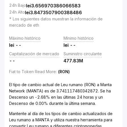
24h Bajo
lei
3.656970386066583
24h Alto
lei
3.8473507900388486
* Los siguientes datos muestran la información de
mercado de eth
Máximo histórico
Mínimo histórico
lei
--
lei
--
Capitalización de mercado
Suministro circulante
--
477.83M
Fiat to Token Read More
:
(RON)
El tipo de cambio actual de Leu rumano (RON) a Manta
Network (MANTA) es de 3.741117480342872. Se ha
Descenso un -2.68% en las últimas 24 horas y un
Descenso de 0.00% durante la última semana.
Mantente al día de los tipos de cambio actualizados de
Leu rumano a MANTA y utiliza nuestra herramienta para
convertir Leu rumano a diferentes criptomonedas