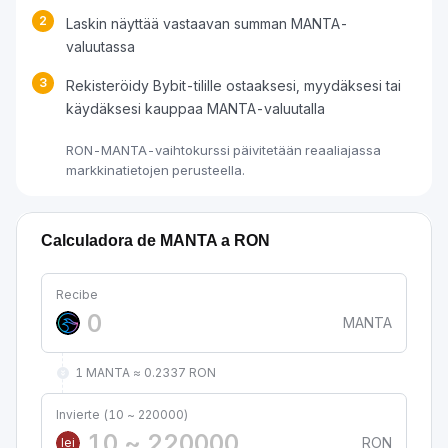
2
Laskin näyttää vastaavan summan MANTA-
valuutassa
3
Rekisteröidy Bybit-tilille ostaaksesi, myydäksesi tai
käydäksesi kauppaa MANTA-valuutalla
RON-MANTA-vaihtokurssi päivitetään reaaliajassa
markkinatietojen perusteella.
Calculadora de MANTA a RON
Recibe
MANTA
1 MANTA ≈ 0.2337 RON
Invierte (10 ~ 220000)
RON
lei