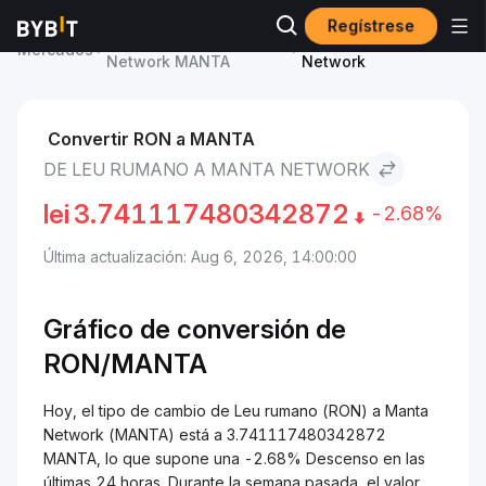
Regístrese
Precio de Manta
Leu rumano to Manta
Mercados
Network MANTA
Network
Convertir RON a MANTA
DE LEU RUMANO A MANTA NETWORK
lei
3.741117480342872
-2.68%
Última actualización: Aug 6, 2026, 14:00:00
Gráfico de conversión de
RON/MANTA
Hoy, el tipo de cambio de Leu rumano (RON) a Manta
Network (MANTA) está a 3.741117480342872
MANTA, lo que supone una -2.68% Descenso en las
últimas 24 horas. Durante la semana pasada, el valor