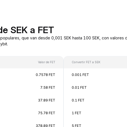
de SEK a FET
 populares, que van desde 0,001 SEK hasta 100 SEK, con valores d
bit.
Valor de FET
Convertir FET a SEK
0.7578 FET
0.001 FET
7.58 FET
0.01 FET
37.89 FET
0.1 FET
75.78 FET
1 FET
378.89 FET
5 FET