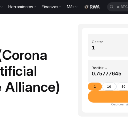
Herramientas
Finanzas
Más
🔥
BTC
Gastar
 (Corona
ificial
Recibir ~
 Alliance)
1
10
50
Cero comisi