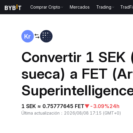
Comprar Cripto
Mercados
Trading
TradFi
Inicio
SEK to FET
Convertir 1 SEK
sueca) a FET (Art
Superintelligence
1 SEK ≈ 0.75777645 FET
▼
-3.09%
24h
Última actualización
：
2026/08/08 17:15
(
GMT+0
)