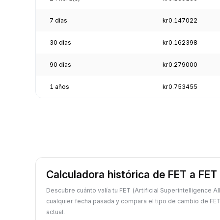
7 días
kr0.147022
30 días
kr0.162398
90 días
kr0.279000
1 años
kr0.753455
Calculadora histórica de FET a FET
Descubre cuánto valía tu FET (Artificial Superintelligence A
cualquier fecha pasada y compara el tipo de cambio de FET
actual.