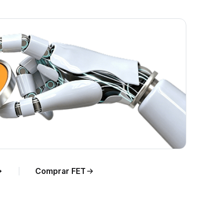
ce
o de
Comprar FET