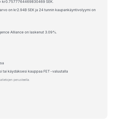
ET = kr0.7577764469830469 SEK.
a-arvo on kr2.94B SEK ja 24 tunnin kaupankäyntivolyymi on
ligence Alliance on laskenut 3.09%.
ssa
si tai käydäksesi kauppaa FET-valuutalla
tietojen perusteella.