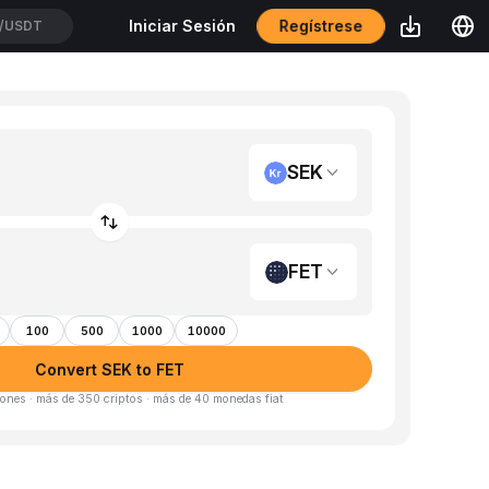
Regístrese
Iniciar Sesión
/USDT
SEK
FET
100
500
1000
10000
Convert SEK to FET
ones · más de 350 criptos · más de 40 monedas fiat