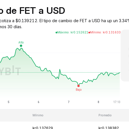
io de FET a USD
ce) cotiza a $0.139212. El tipo de cambio de FET a USD ha up un 3.3
mos 30 días.
Máximo
:
kr
0.152621
Mínimo
:
kr
0.131633
Mínimo
Promedio
kr0.137629
kr0.138382