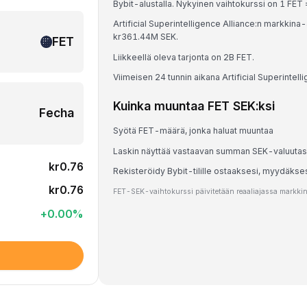
Bybit-alustalla. Nykyinen vaihtokurssi on 1 F
Artificial Superintelligence Alliance:n markkin
kr361.44M SEK.
FET
Liikkeellä oleva tarjonta on 2B FET.
Viimeisen 24 tunnin aikana Artificial Superintel
Kuinka muuntaa FET SEK:ksi
Fecha
Syötä FET-määrä, jonka haluat muuntaa
Laskin näyttää vastaavan summan SEK-valuuta
kr0.76
Rekisteröidy Bybit-tilille ostaaksesi, myydäkse
kr0.76
FET-SEK-vaihtokurssi päivitetään reaaliajassa markkina
+
0.00
%