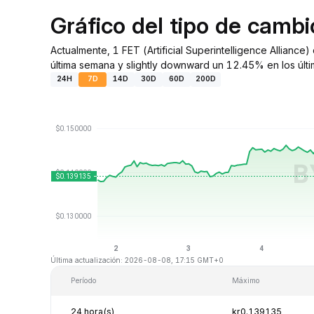
Gráfico del tipo de camb
Actualmente, 1 FET (Artificial Superintelligence Allian
última semana y slightly downward un 12.45% en los últi
24H
7D
14D
30D
60D
200D
Última actualización: 2026-08-08, 17:15 GMT+0
Período
Máximo
24 hora(s)
kr0.139135