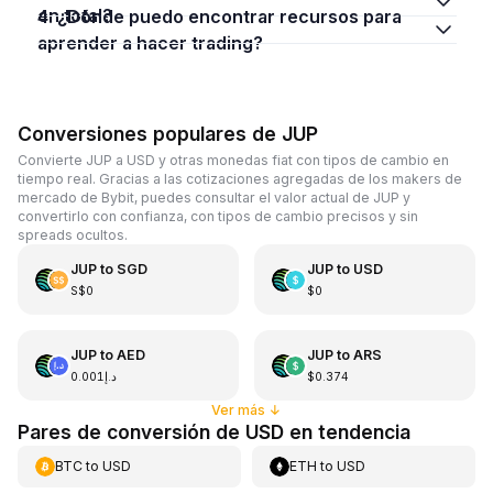
en total?
4. ¿Dónde puedo encontrar recursos para
aprender a hacer trading?
Conversiones populares de JUP
Convierte JUP a USD y otras monedas fiat con tipos de cambio en
tiempo real. Gracias a las cotizaciones agregadas de los makers de
mercado de Bybit, puedes consultar el valor actual de JUP y
convertirlo con confianza, con tipos de cambio precisos y sin
spreads ocultos.
JUP
to
SGD
JUP
to
USD
S$0
$0
JUP
to
AED
JUP
to
ARS
د.إ0.001
$0.374
Ver más
↓
Pares de conversión de USD en tendencia
BTC
to
USD
ETH
to
USD