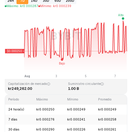
24H
7D
14D
30D
60D
200D
Máximo
:
kr
0.000287
Mínimo
:
kr
0.000239
Última actualización: 2026-08-07, 18:33 GMT+0
Máximo histórico
Mínimo histórico
kr0.128999
kr0.000004
Capitalización de mercado
Suministro circulante
kr249,262.00
1.00 B
Período
Máximo
Mínimo
Promedio
C
24 hora(s)
kr0.000250
kr0.000249
kr0.000249
-
7 días
kr0.000276
kr0.000241
kr0.000258
+
30 días
kr0.000290
kr0.000226
kr0.000261
-