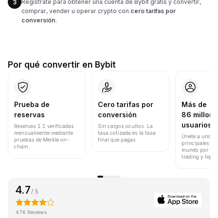
Regístrate para obtener una cuenta de Bybit gratis y convertir,
3
comprar, vender u operar crypto con
cero tarifas por
conversión
.
Por qué convertir en Bybit
Prueba de
Cero tarifas por
Más de
reservas
conversión
86 millone
usuarios
Reservas 1:1 verificadas
Sin cargos ocultos. La
mensualmente mediante
tasa cotizada es la tasa
Únete a uno de
pruebas de Merkle on-
final que pagas.
principales ex
chain.
mundo por vol
trading y liqui
4.7
/ 5
47K Reviews