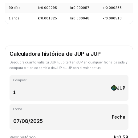
90 días
kr0.000295
kr0.000057
kr0.000235
+
1 años
kr0.001825
kr0.000048
kr0.000513
-
Calculadora histórica de JUP a JUP
Descubre cuánto valía tu JUP (Jupiter) en JUP en cualquier fecha pasada y
compara el tipo de cambio de JUP a JUP con el valor actual.
Comprar
JUP
Fecha
Fecha
kr0.58
Valor histórico