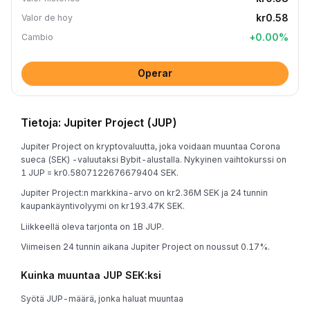
kr0.58
Valor de hoy
+
0.00
%
Cambio
Operar
Tietoja: Jupiter Project (JUP)
Jupiter Project on kryptovaluutta, joka voidaan muuntaa Corona
sueca (SEK) -valuutaksi Bybit-alustalla. Nykyinen vaihtokurssi on
1 JUP = kr0.5807122676679404 SEK.
Jupiter Project:n markkina-arvo on kr2.36M SEK ja 24 tunnin
kaupankäyntivolyymi on kr193.47K SEK.
Liikkeellä oleva tarjonta on 1B JUP.
Viimeisen 24 tunnin aikana Jupiter Project on noussut 0.17%.
Kuinka muuntaa JUP SEK:ksi
Syötä JUP-määrä, jonka haluat muuntaa