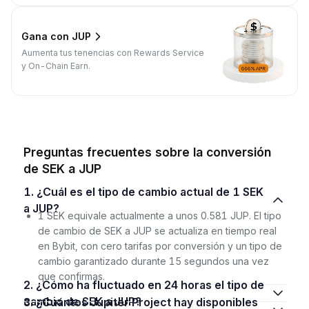
Gana con JUP
Aumenta tus tenencias con Rewards Service
y On-Chain Earn.
Preguntas frecuentes sobre la conversión
de SEK a JUP
1. ¿Cuál es el tipo de cambio actual de 1 SEK
a JUP?
1 SEK equivale actualmente a unos 0.581 JUP. El tipo
de cambio de SEK a JUP se actualiza en tiempo real
en Bybit, con cero tarifas por conversión y un tipo de
cambio garantizado durante 15 segundos una vez
que confirmas.
2. ¿Cómo ha fluctuado en 24 horas el tipo de
cambio de SEK a JUP?
3. ¿Cuántos Jupiter Project hay disponibles