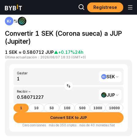
Regístrese
Inicio
SEK to JUP
Convertir 1 SEK (Corona sueca) a JUP
(Jupiter)
1 SEK ≈ 0.580712 JUP
▲
+0.17%
24h
Última actualización
：
2026/08/07 18:33
(
GMT+0
)
Gastar
SEK
Recibir ~
JUP
1
10
50
100
500
1000
10000
Convert SEK to JUP
Cero comisiones · más de 350 criptos · más de 40 monedas fiat