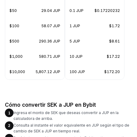
$50
29.04 JUP
0.1 JUP
$0.17220232
$100
58.07 JUP
1 JUP
$1.72
$500
290.36 JUP
5 JUP
$8.61
$1,000
580.71 JUP
10 JUP
$17.22
$10,000
5,807.12 JUP
100 JUP
$172.20
Cómo convertir SEK a JUP en Bybit
Ingresa el monto de SEK que deseas convertir a JUP en la
1
calculadora de arriba.
Consulta al instante el valor equivalente en JUP según el tipo de
2
cambio de SEK a JUP en tiempo real.