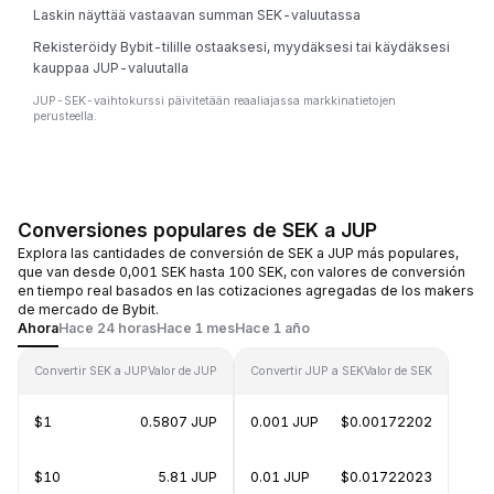
Laskin näyttää vastaavan summan SEK-valuutassa
Rekisteröidy Bybit-tilille ostaaksesi, myydäksesi tai käydäksesi
kauppaa JUP-valuutalla
JUP-SEK-vaihtokurssi päivitetään reaaliajassa markkinatietojen
perusteella.
Conversiones populares de SEK a JUP
Explora las cantidades de conversión de SEK a JUP más populares,
que van desde 0,001 SEK hasta 100 SEK, con valores de conversión
en tiempo real basados en las cotizaciones agregadas de los makers
de mercado de Bybit.
Ahora
Hace 24 horas
Hace 1 mes
Hace 1 año
Convertir SEK a JUP
Valor de JUP
Convertir JUP a SEK
Valor de SEK
$1
0.5807 JUP
0.001 JUP
$0.00172202
$10
5.81 JUP
0.01 JUP
$0.01722023