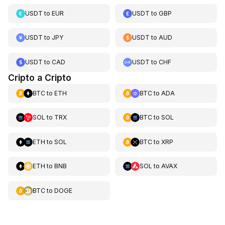
USDT
to
EUR
USDT
to
GBP
USDT
to
JPY
USDT
to
AUD
USDT
to
CAD
USDT
to
CHF
Cripto a Cripto
BTC
to
ETH
BTC
to
ADA
SOL
to
TRX
BTC
to
SOL
ETH
to
SOL
BTC
to
XRP
ETH
to
BNB
SOL
to
AVAX
BTC
to
DOGE