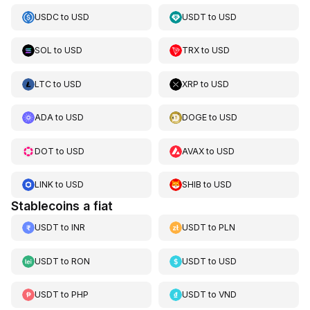
USDC
to
USD
USDT
to
USD
SOL
to
USD
TRX
to
USD
LTC
to
USD
XRP
to
USD
ADA
to
USD
DOGE
to
USD
DOT
to
USD
AVAX
to
USD
LINK
to
USD
SHIB
to
USD
Stablecoins a fiat
USDT
to
INR
USDT
to
PLN
USDT
to
RON
USDT
to
USD
USDT
to
PHP
USDT
to
VND