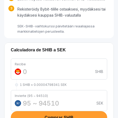
3
Rekisteröidy Bybit-tilille ostaaksesi, myydäksesi tai
käydäksesi kauppaa SHIB-valuutalla
SEK-SHIB-vaihtokurssi päivitetään reaaliajassa
markkinatietojen perusteella.
Calculadora de SHIB a SEK
Recibe
SHIB
1 SHIB ≈ 0.00004798341 SEK
Invierte (95 ~ 94510)
SEK
kr
Comprar SHIB