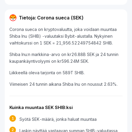
Tietoja: Corona sueca (SEK)
Corona sueca on kryptovaluutta, joka voidaan muuntaa
Shiba Inu (SHIB) -valuutaksi Bybit-alustalla. Nykyinen
vaihtokurssi on 1 SEK = 21,956.52249754842 SHIB.
Shiba Inu:n markkina-arvo on kr26.88B SEK ja 24 tunnin
kaupankäyntivolyymi on kr596.24M SEK.
Liikkeellä oleva tarjonta on 589T SHIB.
Viimeisen 24 tunnin aikana Shiba Inu on noussut 2.63%.
Kuinka muuntaa SEK SHIB:ksi
1
Syötä SEK-määrä, jonka haluat muuntaa
2
Laskin näyttää vastaavan summan SHIB-valuutassa