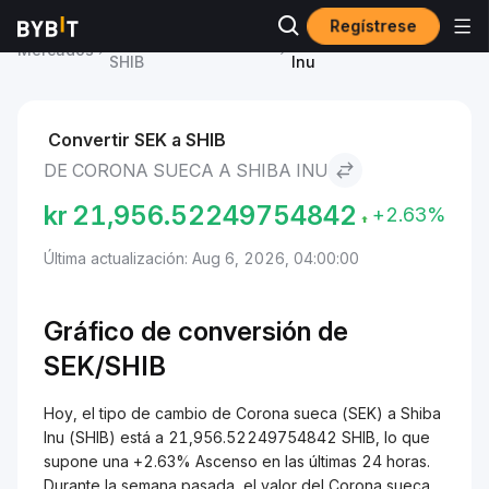
Regístrese
Precio de Shiba Inu
Corona sueca to Shiba
Mercados
SHIB
Inu
Convertir SEK a SHIB
DE CORONA SUECA A SHIBA INU
kr
21,956.52249754842
+2.63%
Última actualización: Aug 6, 2026, 04:00:00
Gráfico de conversión de
SEK/SHIB
Hoy, el tipo de cambio de Corona sueca (SEK) a Shiba
Inu (SHIB) está a 21,956.52249754842 SHIB, lo que
supone una +2.63% Ascenso en las últimas 24 horas.
Durante la semana pasada, el valor del Corona sueca