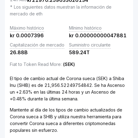
kr
21970.259633626134
* Los siguientes datos muestran la información de
mercado de eth
Máximo histórico
Mínimo histórico
kr
0.0007396
kr
0.00000000047881
Capitalización de mercado
Suministro circulante
26.88B
589.24T
Fiat to Token Read More
:
(SEK)
El tipo de cambio actual de Corona sueca (SEK) a Shiba
Inu (SHIB) es de 21,956.52249754842. Se ha Ascenso
un +2.63% en las últimas 24 horas y un Ascenso de
+0.48% durante la última semana.
Mantente al día de los tipos de cambio actualizados de
Corona sueca a SHIB y utiliza nuestra herramienta para
convertir Corona sueca a diferentes criptomonedas
populares sin esfuerzo.