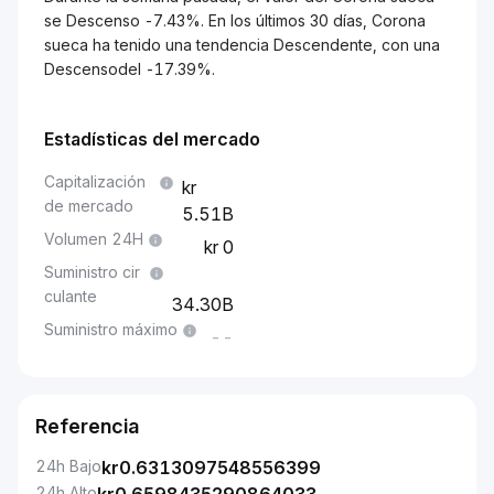
se Descenso -7.43%. En los últimos 30 días, Corona
sueca ha tenido una tendencia Descendente, con una
Descensodel -17.39%.
Estadísticas del mercado
Capitalización
de mercado
5.51B
Volumen 24H
0
Suministro cir
culante
34.30B
Suministro máximo
--
Referencia
24h Bajo
kr
0.6313097548556399
24h Alto