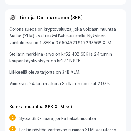
Tietoja: Corona sueca (SEK)
Corona sueca on kryptovaluutta, joka voidaan muuntaa
Stellar (XLM) -valuutaksi Bybit-alustalla. Nykyinen
vaihtokurssi on 1 SEK = 0.6504521917293568 XLM.
Stellar:n markkina-arvo on kr52.40B SEK ja 24 tunnin
kaupankäyntivolyymi on kr1.31B SEK.
Liikkeellä oleva tarjonta on 34B XLM.
Viimeisen 24 tunnin aikana Stellar on noussut 2.97%.
Kuinka muuntaa SEK XLM:ksi
1
Syötä SEK-määrä, jonka haluat muuntaa
2
Laskin näyttää vastaavan summan XLM-valuutassa