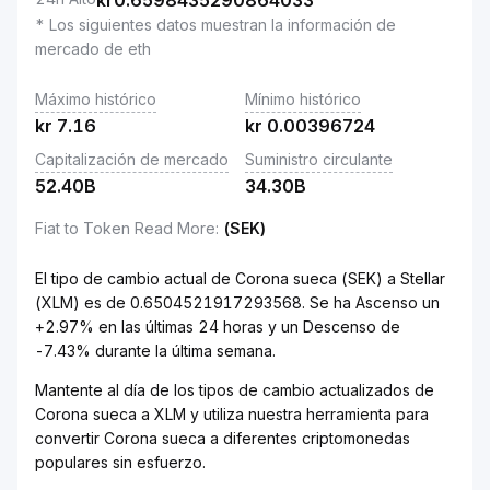
kr
0.6598435290864033
* Los siguientes datos muestran la información de
mercado de eth
Máximo histórico
Mínimo histórico
kr
7.16
kr
0.00396724
Capitalización de mercado
Suministro circulante
52.40B
34.30B
Fiat to Token Read More
:
(SEK)
El tipo de cambio actual de Corona sueca (SEK) a Stellar
(XLM) es de 0.6504521917293568. Se ha Ascenso un
+2.97% en las últimas 24 horas y un Descenso de
-7.43% durante la última semana.
Mantente al día de los tipos de cambio actualizados de
Corona sueca a XLM y utiliza nuestra herramienta para
convertir Corona sueca a diferentes criptomonedas
populares sin esfuerzo.