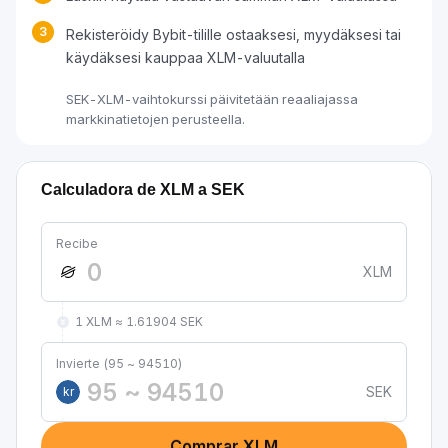
3
Rekisteröidy Bybit-tilille ostaaksesi, myydäksesi tai
käydäksesi kauppaa XLM-valuutalla
SEK-XLM-vaihtokurssi päivitetään reaaliajassa
markkinatietojen perusteella.
Calculadora de XLM a SEK
Recibe
XLM
1 XLM ≈ 1.61904 SEK
Invierte (95 ~ 94510)
SEK
kr
Comprar XLM