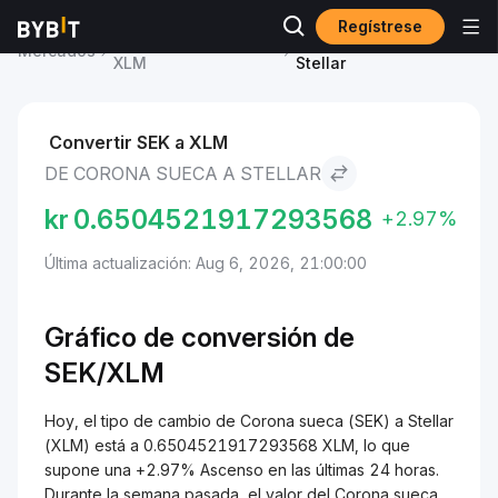
Regístrese
Precio de Stellar
Corona sueca to
Mercados
XLM
Stellar
Convertir SEK a XLM
DE CORONA SUECA A STELLAR
kr
0.6504521917293568
+2.97%
Última actualización: Aug 6, 2026, 21:00:00
Gráfico de conversión de
SEK/XLM
Hoy, el tipo de cambio de Corona sueca (SEK) a Stellar
(XLM) está a 0.6504521917293568 XLM, lo que
supone una +2.97% Ascenso en las últimas 24 horas.
Durante la semana pasada, el valor del Corona sueca