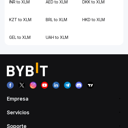
INR to XLM
AED to XLM
DKK to XLM
KZT to XLM
BRL to XLM
HKD to XLM
GEL to XLM
UAH to XLM
Empresa
Servicios
Soporte