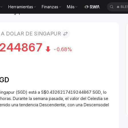
Herramientas
Finanzas
Más
🔥
BLE
r de Singapur
 A DOLAR DE SINGAPUR
9244867
-0.68%
GD
de Singapur (SGD) está a S$0.4326217419244867 SGD, lo
ras. Durante la semana pasada, el valor del Celestia se
a tenido una tendencia Descendente, con una Descensodel