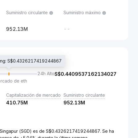
Suministro circulante
Suministro máximo
952.13M
--
ading: S$0.4326217419244867
24h Alto
S$
0.4409537162134027
ercado de eth
Capitalización de mercado
Suministro circulante
410.75M
952.13M
r de Singapur (SGD) es de S$0.4326217419244867. Se ha
censo de +5.04% durante la última semana.