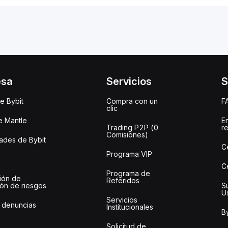
esa
Servicios
S
e Bybit
Compra con un
F
clic
e Mantle
E
Trading P2P (0
r
Comisiones)
des de Bybit
C
Programa VIP
C
Programa de
ión de
Referidos
ión de riesgos
S
U
Servicios
 denuncias
Institucionales
By
Solicitud de