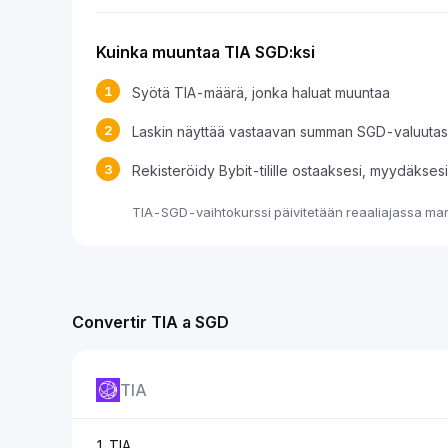
Kuinka muuntaa TIA SGD:ksi
1
Syötä TIA-määrä, jonka haluat muuntaa
2
Laskin näyttää vastaavan summan SGD-valuuta
3
Rekisteröidy Bybit-tilille ostaaksesi, myydäkses
TIA-SGD-vaihtokurssi päivitetään reaaliajassa mark
Convertir TIA a SGD
TIA
1 TIA