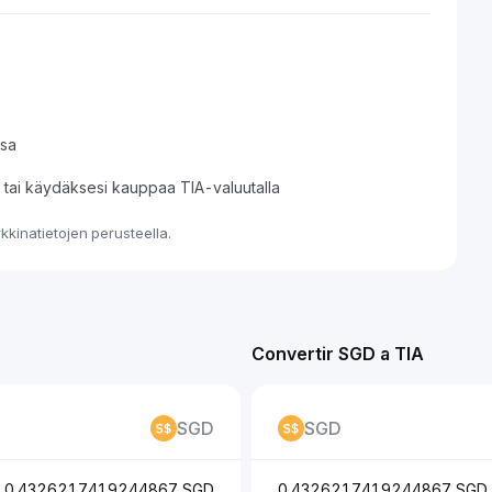
ssa
i tai käydäksesi kauppaa TIA-valuutalla
kinatietojen perusteella.
Convertir SGD a TIA
SGD
SGD
0.4326217419244867 SGD
0.4326217419244867 SGD