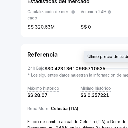
Estadísticas del mercado
Capitalización de mer
Volumen 24H
cado
320.63M
0
Referencia
Último precio de tr
24h Bajo
S$
0.42313610965710535
* Los siguientes datos muestran la información de m
Máximo histórico
Mínimo histórico
S$
28.07
S$
0.357221
Read More
:
Celestia (TIA)
El tipo de cambio actual de Celestia (TIA) a Dola
Descenso un -0.68% en las últimas 24 horas y un As