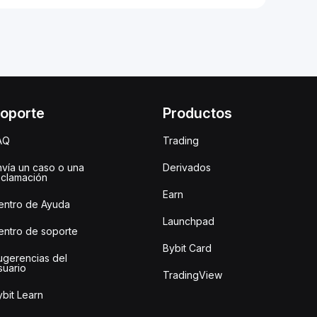
oporte
Productos
AQ
Trading
nvía un caso o una
Derivados
eclamación
Earn
entro de Ayuda
Launchpad
entro de soporte
Bybit Card
ugerencias del
suario
TradingView
bit Learn