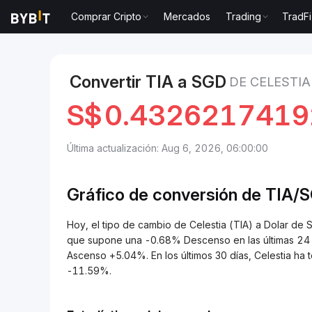
Comprar Cripto
Mercados
Trading
TradFi
Mercados
Precio de Celestia TIA
Celestia to Dola
Convertir TIA a SGD
DE CELESTIA
S$
0.432621741
Última actualización: Aug 6, 2026, 06:00:00
Gráfico de conversión de
TIA/
S
Hoy, el tipo de cambio de Celestia (TIA) a Dolar 
que supone una -0.68% Descenso en las últimas 24 ho
Ascenso +5.04%. En los últimos 30 días, Celestia h
-11.59%.