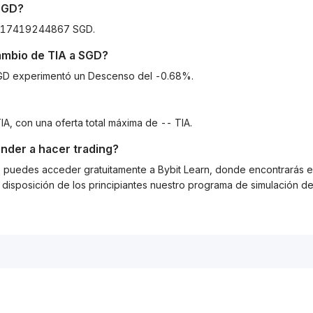
SGD
?
26217419244867 SGD.
cambio de
TIA
a
SGD
?
a SGD experimentó un Descenso del -0.68%.
IA, con una oferta total máxima de -- TIA.
nder a hacer trading?
g, puedes acceder gratuitamente a Bybit Learn, donde encontrarás es
isposición de los principiantes nuestro programa de simulación de 