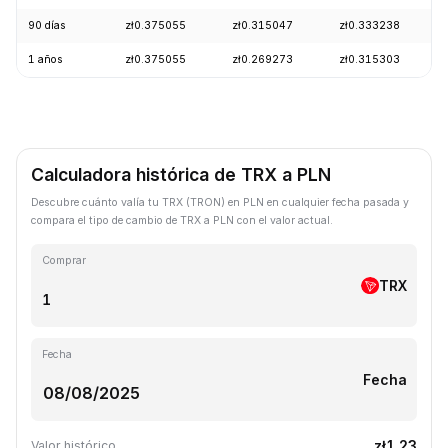
90 días
zł0.375055
zł0.315047
zł0.333238
1 años
zł0.375055
zł0.269273
zł0.315303
Calculadora histórica de TRX a PLN
Descubre cuánto valía tu TRX (TRON) en PLN en cualquier fecha pasada y
compara el tipo de cambio de TRX a PLN con el valor actual.
Comprar
TRX
Fecha
Fecha
zł1.23
Valor histórico