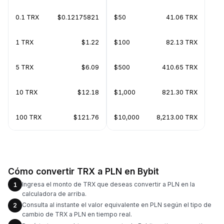
0.1 TRX
$0.12175821
$50
41.06 TRX
1 TRX
$1.22
$100
82.13 TRX
5 TRX
$6.09
$500
410.65 TRX
10 TRX
$12.18
$1,000
821.30 TRX
100 TRX
$121.76
$10,000
8,213.00 TRX
Cómo convertir TRX a PLN en Bybit
Ingresa el monto de TRX que deseas convertir a PLN en la
1
calculadora de arriba.
Consulta al instante el valor equivalente en PLN según el tipo de
2
cambio de TRX a PLN en tiempo real.