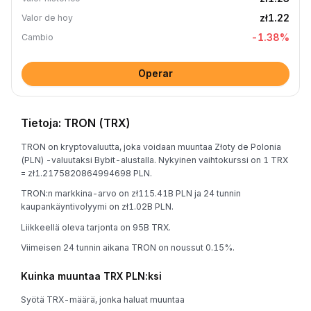
zł1.22
Valor de hoy
-1.38
%
Cambio
Operar
Tietoja: TRON (TRX)
TRON on kryptovaluutta, joka voidaan muuntaa Złoty de Polonia
(PLN) -valuutaksi Bybit-alustalla. Nykyinen vaihtokurssi on 1 TRX
= zł1.2175820864994698 PLN.
TRON:n markkina-arvo on zł115.41B PLN ja 24 tunnin
kaupankäyntivolyymi on zł1.02B PLN.
Liikkeellä oleva tarjonta on 95B TRX.
Viimeisen 24 tunnin aikana TRON on noussut 0.15%.
Kuinka muuntaa TRX PLN:ksi
Syötä TRX-määrä, jonka haluat muuntaa