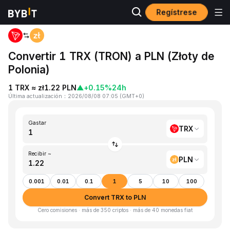
Regístrese
Inicio
TRX to PLN
Convertir 1 TRX (TRON) a PLN (Złoty de
Polonia)
1 TRX ≈ zł1.22 PLN
▲
+0.15%
24h
Última actualización
：
2026/08/08 07:05
(
GMT+0
)
Gastar
TRX
Recibir ~
PLN
0.001
0.01
0.1
1
5
10
100
Convert TRX to PLN
Cero comisiones · más de 350 criptos · más de 40 monedas fiat