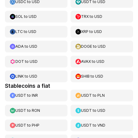
USDC
to
USD
USDT
to
USD
SOL
to
USD
TRX
to
USD
LTC
to
USD
XRP
to
USD
ADA
to
USD
DOGE
to
USD
DOT
to
USD
AVAX
to
USD
LINK
to
USD
SHIB
to
USD
Stablecoins a fiat
USDT
to
INR
USDT
to
PLN
USDT
to
RON
USDT
to
USD
USDT
to
PHP
USDT
to
VND