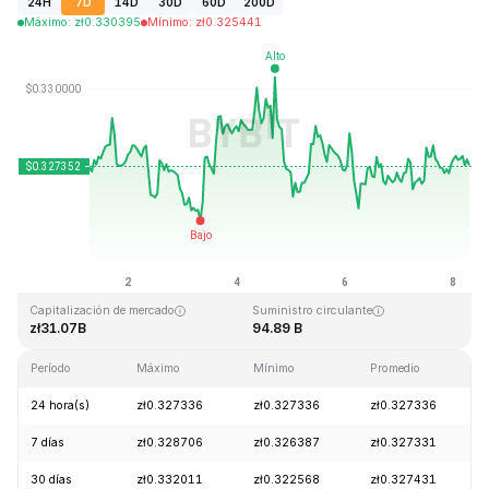
24H
7D
14D
30D
60D
200D
Máximo
:
zł
0.330395
Mínimo
:
zł
0.325441
Última actualización: 2026-08-08, 07:05 GMT+0
Máximo histórico
Mínimo histórico
zł0.431288
zł0.001804
Capitalización de mercado
Suministro circulante
zł31.07B
94.89 B
Período
Máximo
Mínimo
Promedio
24 hora(s)
zł0.327336
zł0.327336
zł0.327336
7 días
zł0.328706
zł0.326387
zł0.327331
30 días
zł0.332011
zł0.322568
zł0.327431