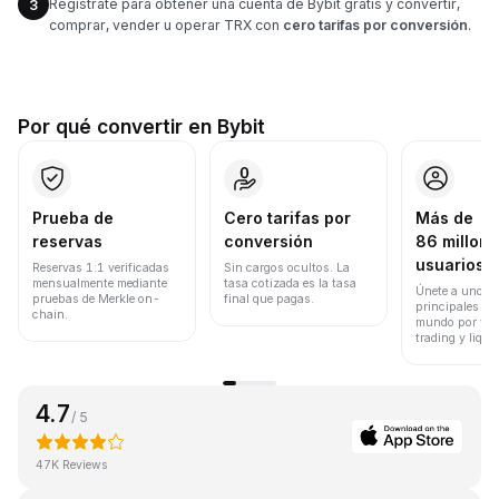
Regístrate para obtener una cuenta de Bybit gratis y convertir,
3
comprar, vender u operar TRX con
cero tarifas por conversión
.
Por qué convertir en Bybit
Prueba de
Cero tarifas por
Más de
reservas
conversión
86 millone
usuarios
Reservas 1:1 verificadas
Sin cargos ocultos. La
mensualmente mediante
tasa cotizada es la tasa
Únete a uno de
pruebas de Merkle on-
final que pagas.
principales ex
chain.
mundo por vol
trading y liqui
4.7
/ 5
47K Reviews