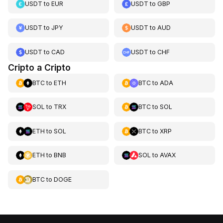
USDT
to
EUR
USDT
to
GBP
USDT
to
JPY
USDT
to
AUD
USDT
to
CAD
USDT
to
CHF
Cripto a Cripto
BTC
to
ETH
BTC
to
ADA
SOL
to
TRX
BTC
to
SOL
ETH
to
SOL
BTC
to
XRP
ETH
to
BNB
SOL
to
AVAX
BTC
to
DOGE