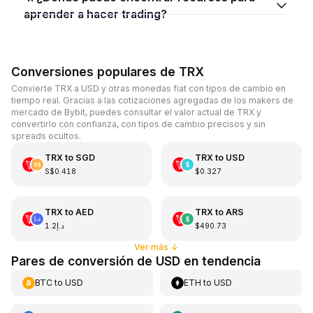
aprender a hacer trading?
Conversiones populares de TRX
Convierte TRX a USD y otras monedas fiat con tipos de cambio en
tiempo real. Gracias a las cotizaciones agregadas de los makers de
mercado de Bybit, puedes consultar el valor actual de TRX y
convertirlo con confianza, con tipos de cambio precisos y sin
spreads ocultos.
TRX
to
SGD
TRX
to
USD
S$0.418
$0.327
TRX
to
AED
TRX
to
ARS
د.إ1.2
$490.73
Ver más
↓
Pares de conversión de USD en tendencia
BTC
to
USD
ETH
to
USD