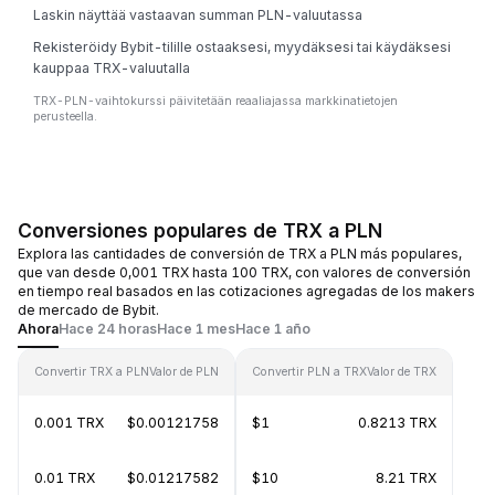
Laskin näyttää vastaavan summan PLN-valuutassa
Rekisteröidy Bybit-tilille ostaaksesi, myydäksesi tai käydäksesi
kauppaa TRX-valuutalla
TRX-PLN-vaihtokurssi päivitetään reaaliajassa markkinatietojen
perusteella.
Conversiones populares de TRX a PLN
Explora las cantidades de conversión de TRX a PLN más populares,
que van desde 0,001 TRX hasta 100 TRX, con valores de conversión
en tiempo real basados en las cotizaciones agregadas de los makers
de mercado de Bybit.
Ahora
Hace 24 horas
Hace 1 mes
Hace 1 año
Convertir TRX a PLN
Valor de PLN
Convertir PLN a TRX
Valor de TRX
0.001 TRX
$0.00121758
$1
0.8213 TRX
0.01 TRX
$0.01217582
$10
8.21 TRX