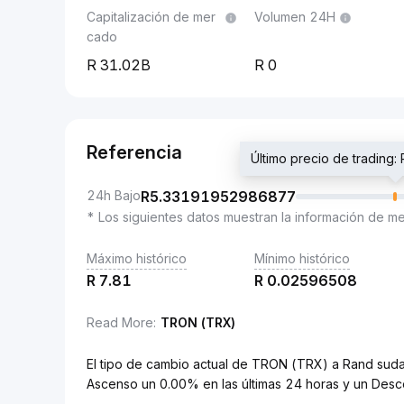
Capitalización de mer
Volumen 24H
cado
31.02B
0
Referencia
Último precio de tradin
24h Bajo
R
5.33191952986877
* Los siguientes datos muestran la información de m
Máximo histórico
Mínimo histórico
R
7.81
R
0.02596508
Read More
:
TRON (TRX)
El tipo de cambio actual de TRON (TRX) a Rand su
Ascenso un 0.00% en las últimas 24 horas y un Desc