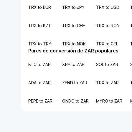
TRX to EUR
TRX to JPY
TRX to USD
TRX to KZT
TRX to CHF
TRX to RON
TRX to TRY
TRX to NOK
TRX to GEL
Pares de conversión de ZAR populares
BTC to ZAR
XRP to ZAR
SOL to ZAR
ADA to ZAR
ZEND to ZAR
TRX to ZAR
PEPE to ZAR
ONDO to ZAR
MYRO to ZAR