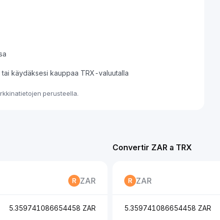
sa
si tai käydäksesi kauppaa TRX-valuutalla
kkinatietojen perusteella.
Convertir ZAR a TRX
ZAR
ZAR
5.359741086654458 ZAR
5.359741086654458 ZAR