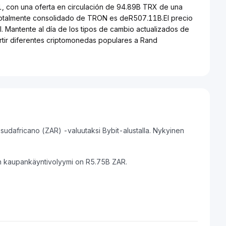
1, con una oferta en circulación de 94.89B TRX de una
 totalmente consolidado de TRON es deR507.11B.El precio
. Mantente al día de los tipos de cambio actualizados de
rtir diferentes criptomonedas populares a Rand
udafricano (ZAR) -valuutaksi Bybit-alustalla. Nykyinen
n kaupankäyntivolyymi on R5.75B ZAR.