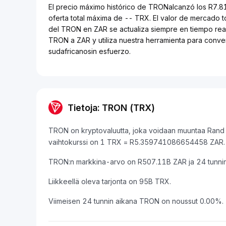
El precio máximo histórico de TRONalcanzó los R7.8
oferta total máxima de -- TRX. El valor de mercado
del TRON en ZAR se actualiza siempre en tiempo real
TRON a ZAR y utiliza nuestra herramienta para conve
sudafricanosin esfuerzo.
Tietoja: TRON (TRX)
TRON on kryptovaluutta, joka voidaan muuntaa Rand s
vaihtokurssi on 1 TRX = R5.359741086654458 ZAR.
TRON:n markkina-arvo on R507.11B ZAR ja 24 tunni
Liikkeellä oleva tarjonta on 95B TRX.
Viimeisen 24 tunnin aikana TRON on noussut 0.00%.