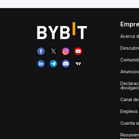
Empr
Acerca d
Descubr
Comunida
Anuncios
Declarac
divulgac
Canal de
Empleos
Cuenta i
Resumen