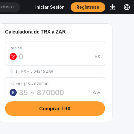
Regístrese
Iniciar Sesión
T/USDT
Calculadora de TRX a ZAR
Recibe
TRX
1 TRX ≈ 5.64245 ZAR
Invierte (35 ~ 870000)
ZAR
R
Comprar TRX