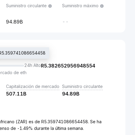
Suministro circulante
Suministro máximo
94.89B
--
g: R5.359741086654458
24h Alto
R
5.382652956948554
ercado de eth
Capitalización de mercado
Suministro circulante
507.11B
94.89B
dafricano (ZAR) es de R5.359741086654458. Se ha
enso de -1.49% durante la última semana.