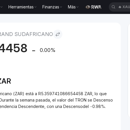
Herramientas
Finanzas
Más
🔥
XAU
africano
 RAND SUDAFRICANO
4458
0.00%
ZAR
fricano (ZAR) está a R5.359741086654458 ZAR, lo que
 Durante la semana pasada, el valor del TRON se Descenso
a tendencia Descendente, con una Descensodel -0.98%.