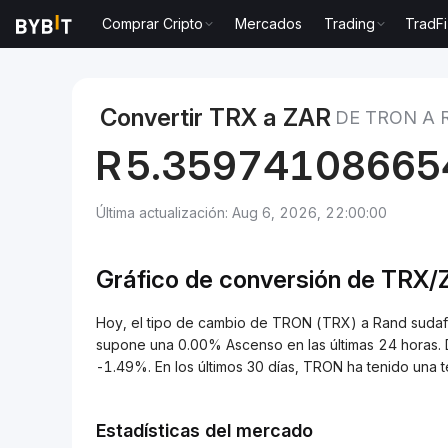
Comprar Cripto
Mercados
Trading
TradFi
Mercados
Precio de TRON TRX
TRON to Rand sud
Convertir TRX a ZAR
DE TRON A
R
5.35974108665
Última actualización: Aug 6, 2026, 22:00:00
Gráfico de conversión de
TRX/
Hoy, el tipo de cambio de TRON (TRX) a Rand suda
supone una 0.00% Ascenso en las últimas 24 horas.
-1.49%. En los últimos 30 días, TRON ha tenido un
Estadísticas del mercado