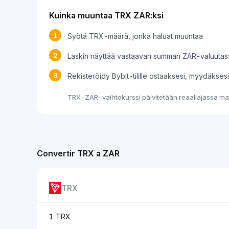
Kuinka muuntaa TRX ZAR:ksi
1
Syötä TRX-määrä, jonka haluat muuntaa
2
Laskin näyttää vastaavan summan ZAR-valuutas
3
Rekisteröidy Bybit-tilille ostaaksesi, myydäkse
TRX-ZAR-vaihtokurssi päivitetään reaaliajassa mar
Convertir TRX a ZAR
TRX
1 TRX