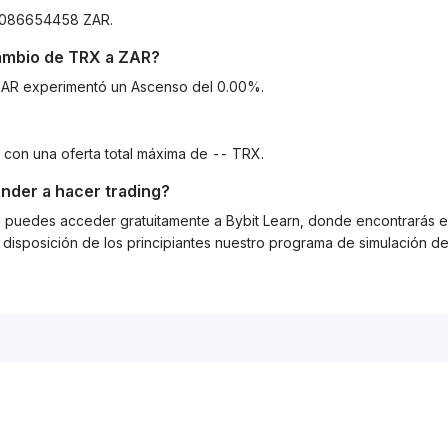
41086654458 ZAR.
cambio de
TRX
a
ZAR
?
a ZAR experimentó un Ascenso del 0.00%.
 con una oferta total máxima de -- TRX.
nder a hacer trading?
g, puedes acceder gratuitamente a Bybit Learn, donde encontrarás es
isposición de los principiantes nuestro programa de simulación de 