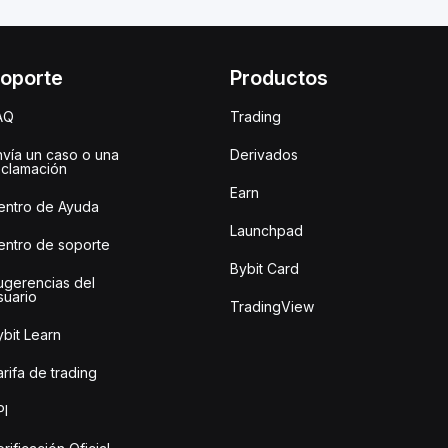
oporte
Productos
AQ
Trading
nvía un caso o una
Derivados
eclamación
Earn
entro de Ayuda
Launchpad
entro de soporte
Bybit Card
ugerencias del
suario
TradingView
bit Learn
rifa de trading
PI