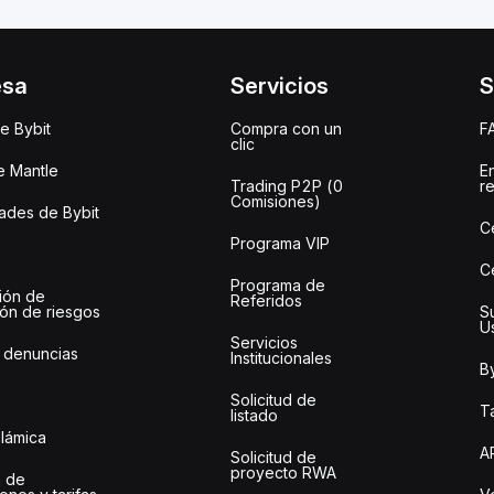
esa
Servicios
S
e Bybit
Compra con un
F
clic
e Mantle
E
Trading P2P (0
r
Comisiones)
des de Bybit
C
Programa VIP
C
Programa de
ión de
Referidos
ión de riesgos
S
U
Servicios
 denuncias
Institucionales
By
Solicitud de
Ta
listado
slámica
A
Solicitud de
proyecto RWA
 de