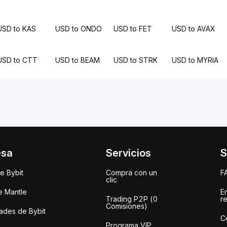
USD to KAS
USD to ONDO
USD to FET
USD to AVAX
USD to CTT
USD to BEAM
USD to STRK
USD to MYRIA
esa
Servicios
S
e Bybit
Compra con un
F
clic
e Mantle
E
Trading P2P (0
r
Comisiones)
des de Bybit
C
Programa VIP