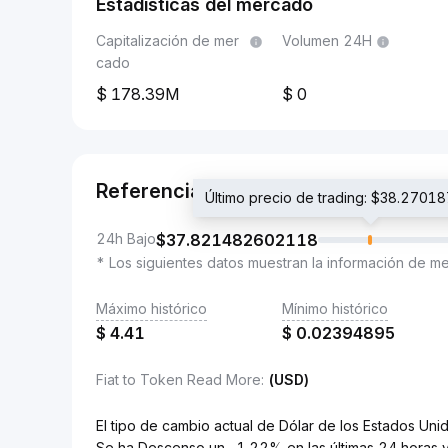
Estadísticas del mercado
Capitalización de mer
Volumen 24H
cado
178.39M
0
Referencia
Último precio de trading: $38.270
24h Bajo
$
37.821482602118
* Los siguientes datos muestran la información de m
Máximo histórico
Mínimo histórico
$
4.41
$
0.02394895
Fiat to Token Read More
:
(USD)
El tipo de cambio actual de Dólar de los Estados 
Se ha Descenso un -1.22% en las últimas 24 horas 