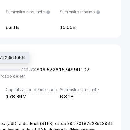
Suministro circulante
Suministro máximo
6.81B
10.00B
187523918864
24h Alto
$
39.57261574990107
ercado de eth
Capitalización de mercado
Suministro circulante
178.39M
6.81B
Unidos (USD) a Starknet (STRK) es de 38.270187523918864.
y un Ascenso de +1.62% durante la última semana.