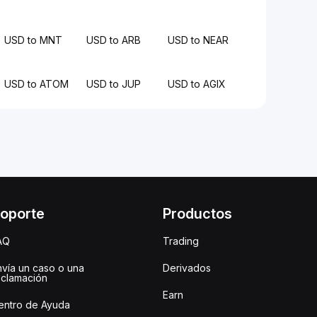
USD to MNT
USD to ARB
USD to NEAR
USD to ATOM
USD to JUP
USD to AGIX
oporte
Productos
AQ
Trading
nvía un caso o una
Derivados
eclamación
Earn
entro de Ayuda