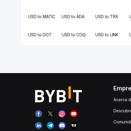
USD to MATIC
USD to ADA
USD to TRX
USD to DOT
USD to COQ
USD to LINK
Empr
Acerca d
Descubr
Comunida