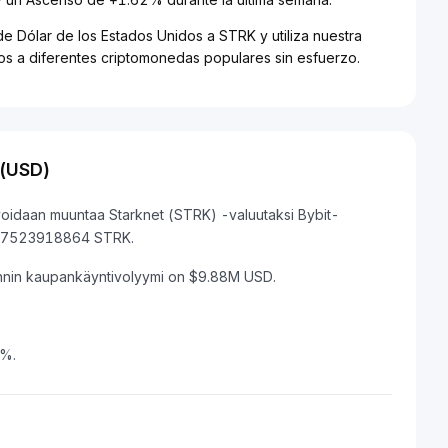
de Dólar de los Estados Unidos a STRK y utiliza nuestra
dos a diferentes criptomonedas populares sin esfuerzo.
 (USD)
 voidaan muuntaa Starknet (STRK) -valuutaksi Bybit-
0187523918864 STRK.
nnin kaupankäyntivolyymi on $9.88M USD.
2%.