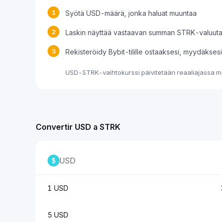
1
Syötä USD-määrä, jonka haluat muuntaa
2
Laskin näyttää vastaavan summan STRK-valuut
3
Rekisteröidy Bybit-tilille ostaaksesi, myydäkse
USD-STRK-vaihtokurssi päivitetään reaaliajassa ma
Convertir USD a STRK
USD
1 USD
5 USD