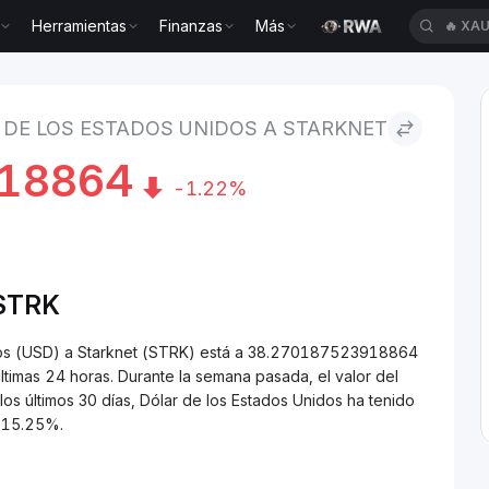
Herramientas
Finanzas
Más
🔥
XAU
stados Unidos to Starknet
 DE LOS ESTADOS UNIDOS A STARKNET
18864
-1.22%
/STRK
idos (USD) a Starknet (STRK) está a 38.270187523918864
imas 24 horas. Durante la semana pasada, el valor del
os últimos 30 días, Dólar de los Estados Unidos ha tenido
-15.25%.