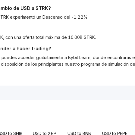
cambio de
USD
a
STRK
?
a STRK experimentó un Descenso del -1.22%.
RK, con una oferta total máxima de 10.00B STRK.
nder a hacer trading?
g, puedes acceder gratuitamente a Bybit Learn, donde encontrarás es
isposición de los principiantes nuestro programa de simulación de 
USD to SHIB
USD to XRP
USD to BNB
USD to PEPE