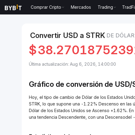
Comprar Cripto
Mercados
Trading
TradFi
Mercados
Precio de Starknet STRK
Dólar de los E
Convertir USD a STRK
DE DÓLAR
$
38.2701875239
Última actualización: Aug 6, 2026, 14:00:00
Gráfico de conversión de USD
Hoy, el tipo de cambio de Dólar de los Estados Un
STRK, lo que supone una -1.22% Descenso en las últ
Dólar de los Estados Unidos se Ascenso +1.62%. En l
una tendencia Descendente, con una Descensodel 