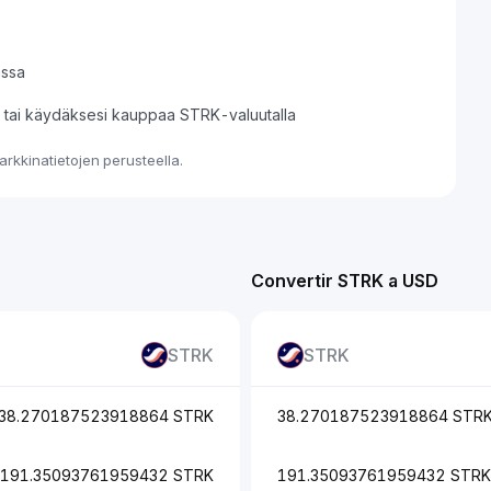
assa
si tai käydäksesi kauppaa STRK-valuutalla
rkkinatietojen perusteella.
Convertir STRK a USD
STRK
STRK
38.270187523918864 STRK
38.270187523918864 STR
191.35093761959432 STRK
191.35093761959432 STRK