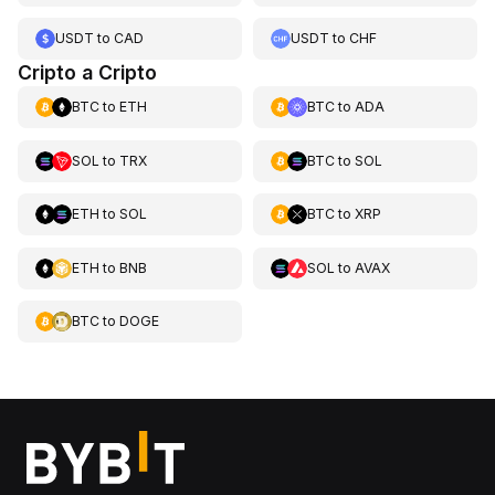
USDT
to
CAD
USDT
to
CHF
Cripto a Cripto
BTC
to
ETH
BTC
to
ADA
SOL
to
TRX
BTC
to
SOL
ETH
to
SOL
BTC
to
XRP
ETH
to
BNB
SOL
to
AVAX
BTC
to
DOGE