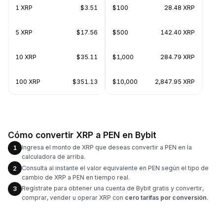
1 XRP
$3.51
$100
28.48 XRP
5 XRP
$17.56
$500
142.40 XRP
10 XRP
$35.11
$1,000
284.79 XRP
100 XRP
$351.13
$10,000
2,847.95 XRP
Cómo convertir XRP a PEN en Bybit
Ingresa el monto de XRP que deseas convertir a PEN en la
1
calculadora de arriba.
Consulta al instante el valor equivalente en PEN según el tipo de
2
cambio de XRP a PEN en tiempo real.
Regístrate para obtener una cuenta de Bybit gratis y convertir,
3
comprar, vender u operar XRP con
cero tarifas por conversión
.