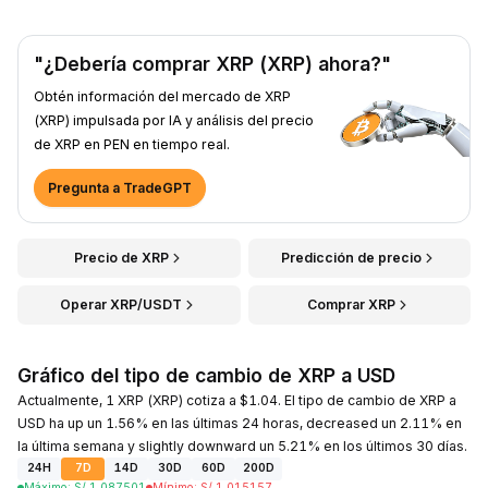
"¿Debería comprar XRP (XRP) ahora?"
Obtén información del mercado de XRP
(XRP) impulsada por IA y análisis del precio
de XRP en PEN en tiempo real.
Pregunta a TradeGPT
Precio de XRP
Predicción de precio
Operar XRP/USDT
Comprar XRP
Gráfico del tipo de cambio de XRP a USD
Actualmente, 1 XRP (XRP) cotiza a $1.04. El tipo de cambio de XRP a
USD ha up un 1.56% en las últimas 24 horas, decreased un 2.11% en
la última semana y slightly downward un 5.21% en los últimos 30 días.
24H
7D
14D
30D
60D
200D
Máximo
:
S/.
1.087501
Mínimo
:
S/.
1.015157