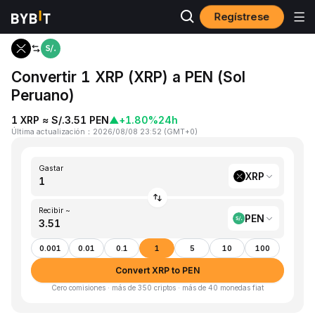
Regístrese
Inicio
XRP to PEN
Convertir 1 XRP (XRP) a PEN (Sol
Peruano)
1 XRP ≈ S/.3.51 PEN
▲
+1.80%
24h
Última actualización
：
2026/08/08 23:52
(
GMT+0
)
Gastar
XRP
Recibir ~
PEN
0.001
0.01
0.1
1
5
10
100
Convert XRP to PEN
Cero comisiones · más de 350 criptos · más de 40 monedas fiat