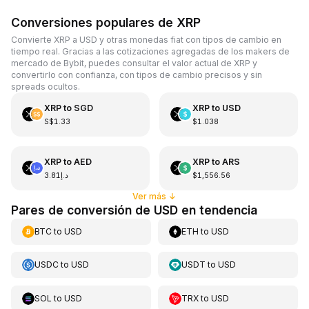
Conversiones populares de XRP
Convierte XRP a USD y otras monedas fiat con tipos de cambio en
tiempo real. Gracias a las cotizaciones agregadas de los makers de
mercado de Bybit, puedes consultar el valor actual de XRP y
convertirlo con confianza, con tipos de cambio precisos y sin
spreads ocultos.
XRP
to
SGD
XRP
to
USD
S$1.33
$1.038
XRP
to
AED
XRP
to
ARS
د.إ3.81
$1,556.56
Ver más
↓
Pares de conversión de USD en tendencia
BTC
to
USD
ETH
to
USD
USDC
to
USD
USDT
to
USD
SOL
to
USD
TRX
to
USD