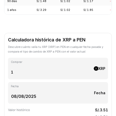
90 días
S/.1.48
S/.1.02
S/.1.17
-8.
1 años
S/.3.29
S/.1.02
S/.1.85
-68
Calculadora histórica de XRP a PEN
Descubre cuánto valía tu XRP (XRP) en PEN en cualquier fecha pasada y
compara el tipo de cambio de XRP a PEN con el valor actual.
Comprar
XRP
Fecha
Fecha
S/.3.51
Valor histórico