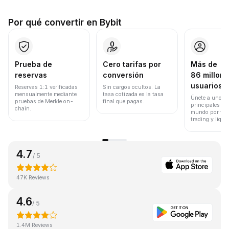
Por qué convertir en Bybit
Prueba de
Cero tarifas por
Más de
reservas
conversión
86 millone
usuarios
Reservas 1:1 verificadas
Sin cargos ocultos. La
mensualmente mediante
tasa cotizada es la tasa
Únete a uno de
pruebas de Merkle on-
final que pagas.
principales ex
chain.
mundo por vol
trading y liqui
4.7
/ 5
47K Reviews
4.6
/ 5
1.4M Reviews