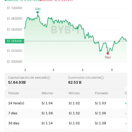
Última actualización: 2026-08-08, 23:52 GMT+0
Máximo histórico
Mínimo histórico
S/.3.65
S/.0.002686
Capitalización de mercado
Suministro circulante
S/.64.93B
62.53 B
Período
Máximo
Mínimo
Promedio
Cam
24 hora(s)
S/.1.04
S/.1.02
S/.1.03
+1.
7 días
S/.1.09
S/.1.02
S/.1.06
-2.
30 días
S/.1.14
S/.1.02
S/.1.08
-5.