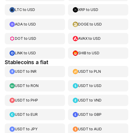
LTC
to
USD
XRP
to
USD
ADA
to
USD
DOGE
to
USD
DOT
to
USD
AVAX
to
USD
LINK
to
USD
SHIB
to
USD
Stablecoins a fiat
USDT
to
INR
USDT
to
PLN
USDT
to
RON
USDT
to
USD
USDT
to
PHP
USDT
to
VND
USDT
to
EUR
USDT
to
GBP
USDT
to
JPY
USDT
to
AUD