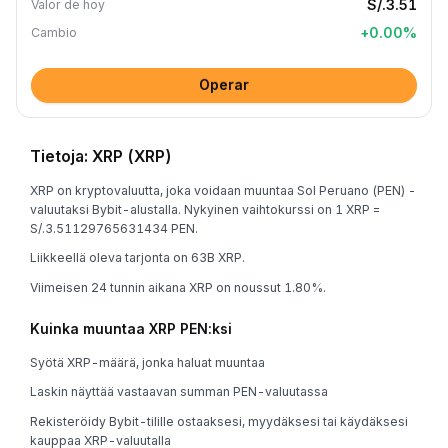
S/.3.51
Valor de hoy
+
0.00
%
Cambio
Operar
Tietoja: XRP (XRP)
XRP on kryptovaluutta, joka voidaan muuntaa Sol Peruano (PEN) -
valuutaksi Bybit-alustalla. Nykyinen vaihtokurssi on 1 XRP =
S/.3.51129765631434 PEN.
Liikkeellä oleva tarjonta on 63B XRP.
Viimeisen 24 tunnin aikana XRP on noussut 1.80%.
Kuinka muuntaa XRP PEN:ksi
Syötä XRP-määrä, jonka haluat muuntaa
Laskin näyttää vastaavan summan PEN-valuutassa
Rekisteröidy Bybit-tilille ostaaksesi, myydäksesi tai käydäksesi
kauppaa XRP-valuutalla