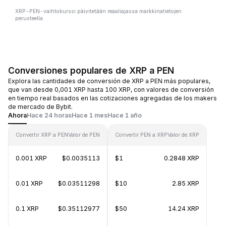
XRP-PEN-vaihtokurssi päivitetään reaaliajassa markkinatietojen
perusteella.
Conversiones populares de XRP a PEN
Explora las cantidades de conversión de XRP a PEN más populares,
que van desde 0,001 XRP hasta 100 XRP, con valores de conversión
en tiempo real basados en las cotizaciones agregadas de los makers
de mercado de Bybit.
Ahora
Hace 24 horas
Hace 1 mes
Hace 1 año
Convertir XRP a PEN
Valor de PEN
Convertir PEN a XRP
Valor de XRP
0.001 XRP
$0.0035113
$1
0.2848 XRP
0.01 XRP
$0.03511298
$10
2.85 XRP
0.1 XRP
$0.35112977
$50
14.24 XRP