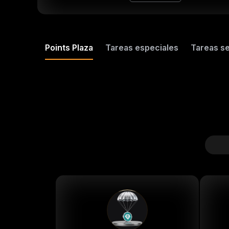
ay
Points Plaza
Tareas especiales
Tareas s
i
hhh
v
g42
g4