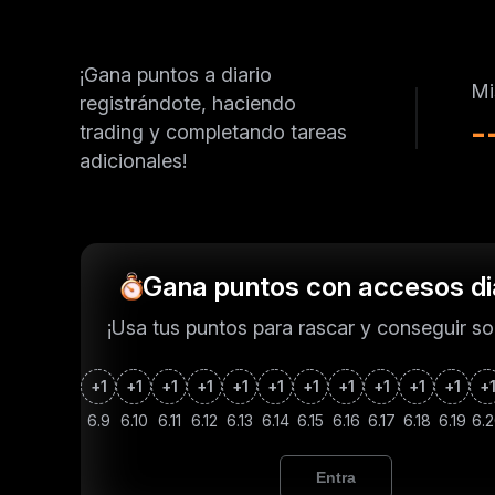
¡Gana puntos a diario
Mi
registrándote, haciendo
-
trading y completando tareas
adicionales!
Gana puntos con accesos di
¡Usa tus puntos para rascar y conseguir so
+1
+1
+1
+1
+1
+1
+1
+1
+1
+1
+1
+
6.9
6.10
6.11
6.12
6.13
6.14
6.15
6.16
6.17
6.18
6.19
6.
Entra
ayd