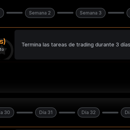
Semana 2
Semana 3
s)
Termina las tareas de trading durante 3 dí
to
ía 30
Día 31
Día 32
Dí