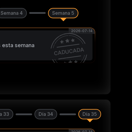
Semana 4
Semana 5
2026-07-14
as esta semana
CADUCADA
a 33
Día 34
Día 35
2026-07-14