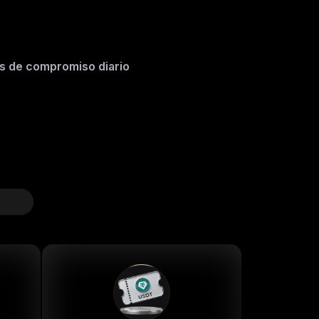
SDT
s de compromiso diario
DT
USDT
DT
USDT
SDT