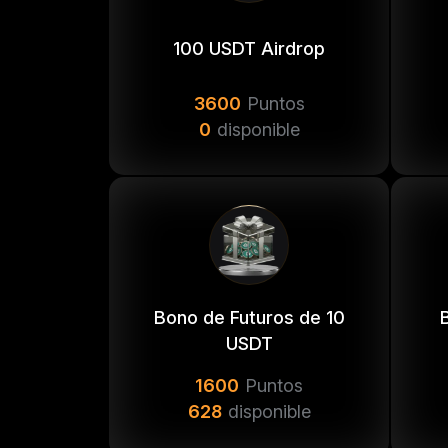
bz
100 USDT Airdrop
3600
Puntos
yax
0
disponible
ya
uly
ul
ayd
Bono de Futuros de 10
USDT
1600
Puntos
628
disponible