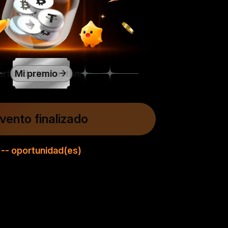
Mi premio
Oportunidades restantes:
--
vento finalizado
-- oportunidad(es)
1
+1
+1
+1
+1
+1
+1
+1
+1
+1
+1
4
7.5
7.6
7.7
7.8
7.9
7.10
7.11
7.12
7.13
7.14
USDT