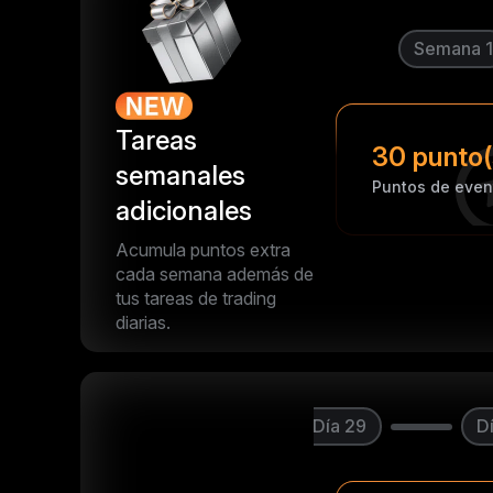
Semana 1
Tareas
30 punto(
semanales
Puntos de even
adicionales
Acumula puntos extra
cada semana además de
tus tareas de trading
diarias.
ía 27
Día 28
Día 29
D