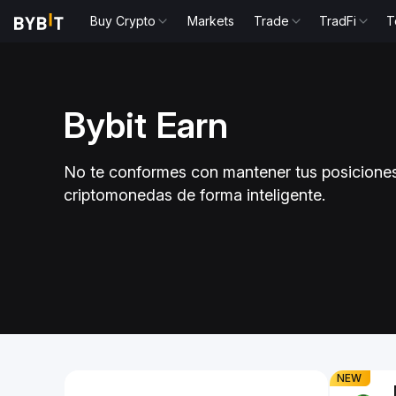
Buy Crypto
Markets
Trade
TradFi
T
Bybit Earn
e para
Mantén U
No te conformes con mantener tus posiciones
 un APR de
3.40% de
criptomonedas de forma inteligente.
!
rantía y consigue
Haz trading con 
vos
Slide 1 of 1
NEW