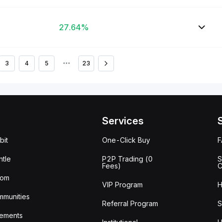
27.64%
3
4
5
•••
23
Services
bit
One-Click Buy
tle
P2P Trading (0
S
Fees)
C
oom
VIP Program
H
mmunities
Referral Program
S
ements