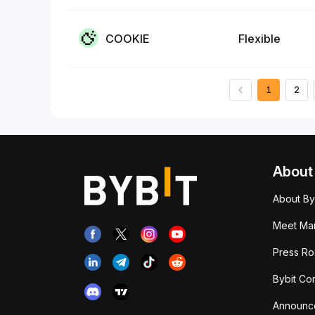
COOKIE
Flexible
1
2
About
About By
Meet Man
Press R
Bybit Co
Announc