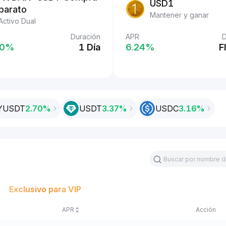
USDT
USD1
barato
Easy Earn
Mantener y ganar
Activo Dual
Duración
Duración
APR
D
%
0‎%
2 Días
1 Día
6.24‎%
F
YUSDT
2.70%
USDT
3.37‎%
USDC
3.16‎%
Exclusivo para VIP
APR
Acción