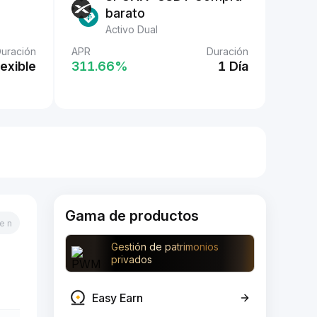
barato
Activo Dual
uración
APR
Duración
lexible
311.66‎%
1 Día
Gama de productos
Gestión de patrimonios
privados
Easy Earn