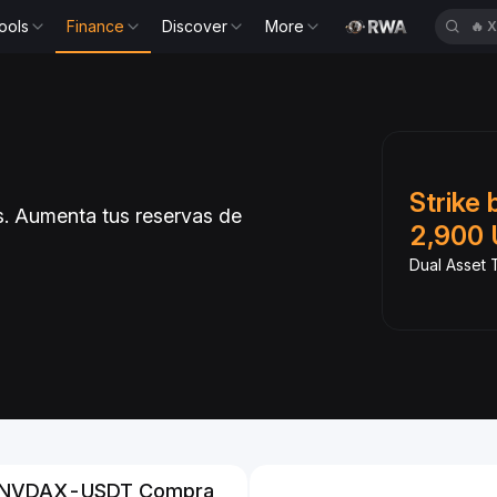
ools
Finance
Discover
More
🔥
X
Slide 1 of 6
SDtb y gana un
Strike 
. Aumenta tus reservas de
 APR
2,900 
USDtb en spot sin tarifas
Dual Asset T
NVDAX-USDT Compra