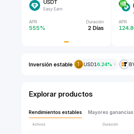
USDT
Easy Earn
uración
APR
Duración
APR
APR
2 Días
555‎%
2 Días
555‎
124.8
Inversión estable
USD1
6.24%
B
Explorar productos
Rendimientos estables
Mayores ganancias
Activos
Duración