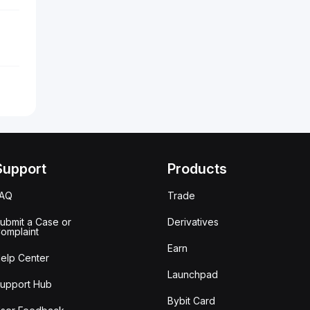
Support
Products
FAQ
Trade
ubmit a Case or
Derivatives
omplaint
Earn
elp Center
Launchpad
upport Hub
Bybit Card