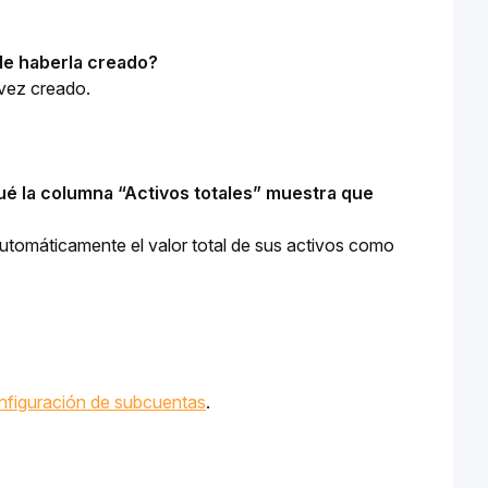
de haberla creado?
vez creado.
é la columna “Activos totales” muestra que 
automáticamente el valor total de sus activos como 
nfiguración de subcuentas
. 