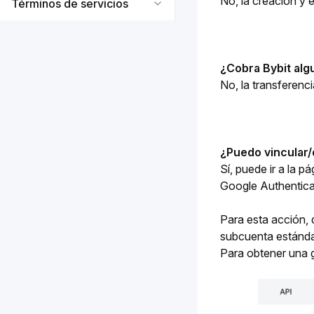
No, la creación y
Términos de servicios
¿Cobra Bybit alg
No, la transferenc
¿Puedo vincular/
Sí, puede ir a la pá
Google Authentica
Para esta acción, d
subcuenta estándar
Para obtener una g