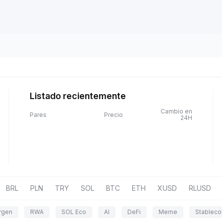
Listado recientemente
Cambio en
Pares
Precio
24H
BRL
PLN
TRY
SOL
BTC
ETH
XUSD
RLUSD
rgen
RWA
SOL Eco
AI
DeFi
Meme
Stableco