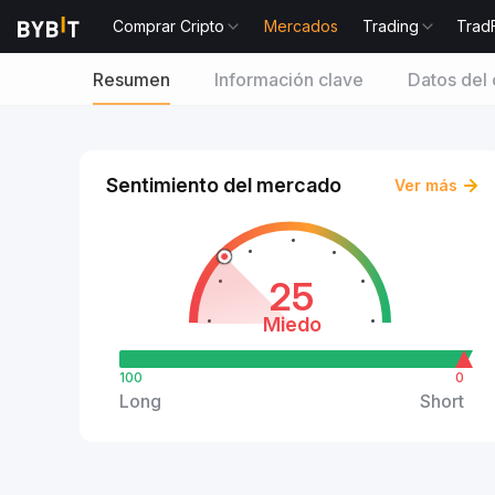
Comprar Cripto
Mercados
Trading
Trad
Resumen
Información clave
Datos del 
Sentimiento del mercado
Ver más
25
Miedo
100
0
Long
Short