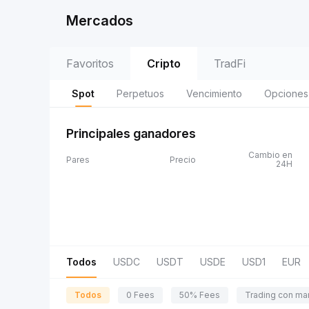
Mercados
Favoritos
Cripto
TradFi
Spot
Perpetuos
Vencimiento
Opciones
Principales ganadores
Cambio en
Pares
Precio
24H
Todos
USDC
USDT
USDE
USD1
EUR
Todos
0 Fees
50% Fees
Trading con ma