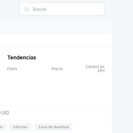
Tendencias
Cambio en
Pares
Precio
24H
USD
in
xStocks
Zona de Aventura