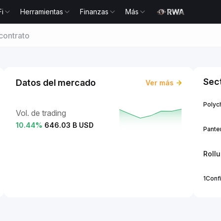
Fi
Herramientas
Finanzas
Más
contrato
Sec
Datos del mercado
Ver más
Polych
Vol. de trading
10.44
%
646.03 B USD
Panter
Roll