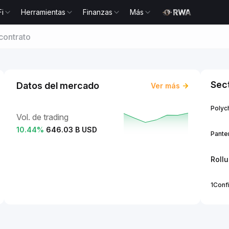
Fi
Herramientas
Finanzas
Más
contrato
Sec
Datos del mercado
Ver más
Polych
Vol. de trading
10.44
%
646.03 B USD
Panter
Roll