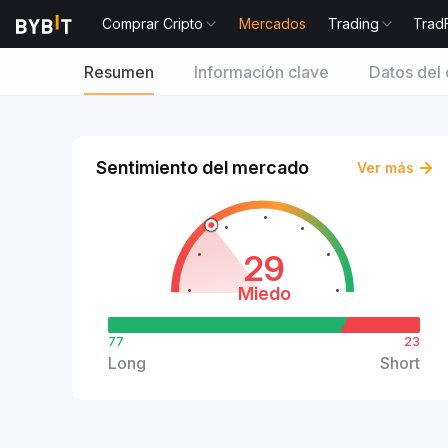
Comprar Cripto
Mercados
Trading
Trad
Resumen
Información clave
Datos del 
Sentimiento del mercado
Ver más
29
Miedo
77
23
Long
Short