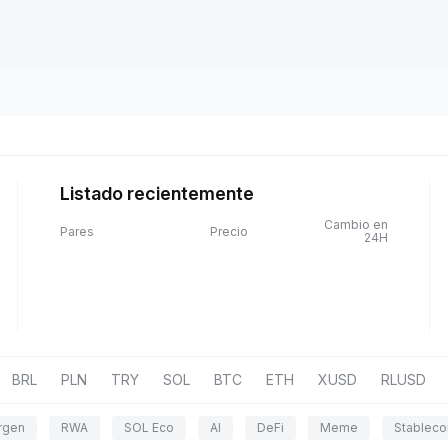
Listado recientemente
Cambio en
Pares
Precio
24H
BRL
PLN
TRY
SOL
BTC
ETH
XUSD
RLUSD
rgen
RWA
SOL Eco
AI
DeFi
Meme
Stableco