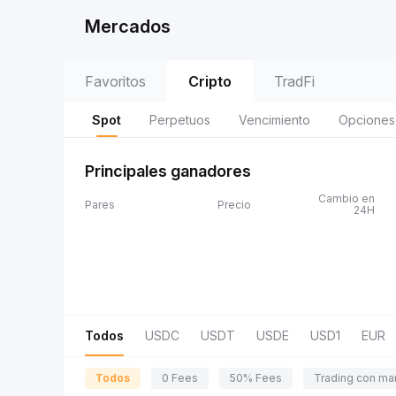
Mercados
Favoritos
Cripto
TradFi
Spot
Perpetuos
Vencimiento
Opciones
Principales ganadores
Cambio en
Pares
Precio
24H
Todos
USDC
USDT
USDE
USD1
EUR
Todos
0 Fees
50% Fees
Trading con ma