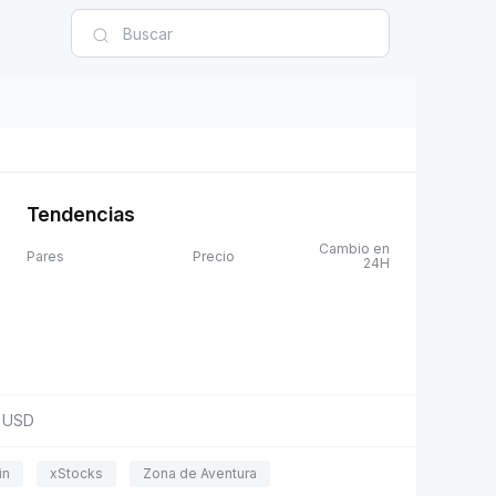
Tendencias
Cambio en
Pares
Precio
24H
USD
in
xStocks
Zona de Aventura