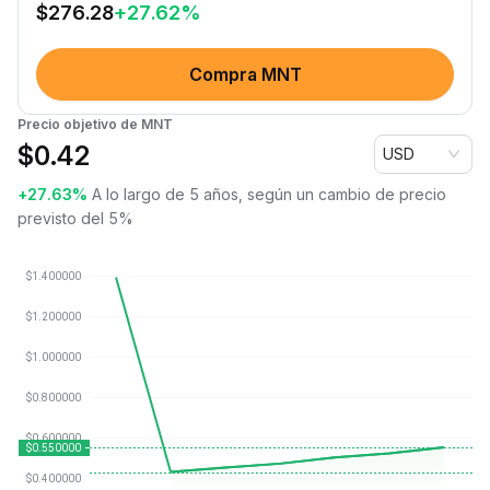
$
276.28
+
27.62
%
Compra MNT
Precio objetivo de MNT
$
0.42
USD
+27.63%
A lo largo de 5 años, según un cambio de precio
previsto del 5%