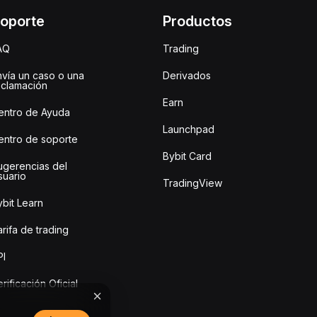
oporte
Productos
AQ
Trading
nvía un caso o una
Derivados
eclamación
Earn
entro de Ayuda
Launchpad
entro de soporte
Bybit Card
ugerencias del
suario
TradingView
bit Learn
rifa de trading
PI
rificación Oficial