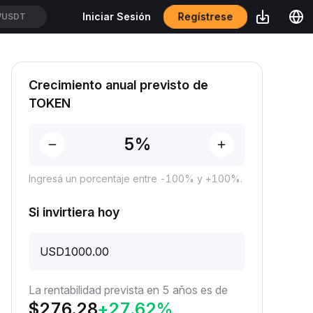
Regístrese
Iniciar Sesión
WUSDT
Crecimiento anual previsto de
TOKEN
Ingresá un porcentaje entre -100% y +100%.
Si invirtiera hoy
USD
La rentabilidad prevista en 5 años es de
$
276.28
+
27.62
%