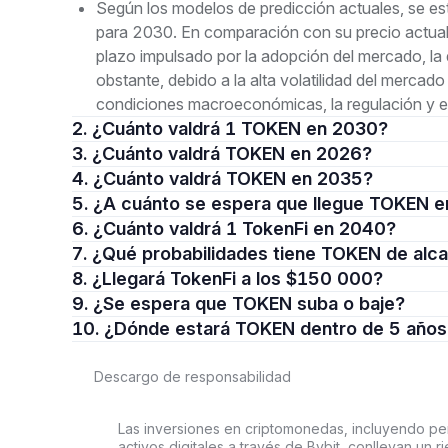
Según los modelos de predicción actuales, se 
para 2030. En comparación con su precio actual 
plazo impulsado por la adopción del mercado, la
obstante, debido a la alta volatilidad del mercado
condiciones macroeconómicas, la regulación y el
2. ¿Cuánto valdrá 1 TOKEN en 2030?
3. ¿Cuánto valdrá TOKEN en 2026?
4. ¿Cuánto valdrá TOKEN en 2035?
5. ¿A cuánto se espera que llegue TOKEN 
6. ¿Cuánto valdrá 1 TokenFi en 2040?
7. ¿Qué probabilidades tiene TOKEN de al
8. ¿Llegará TokenFi a los $150 000?
9. ¿Se espera que TOKEN suba o baje?
10. ¿Dónde estará TOKEN dentro de 5 año
Descargo de responsabilidad
Las inversiones en criptomonedas, incluyendo per
activos digitales a través de Bybit, conllevan un 