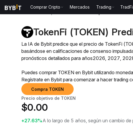
Comprar Cripto
Mercados
Trading
TradFi
Predicción de precio
Predicción de precio de TOKE
TokenFi (TOKEN) Predi
La IA de Bybit predice que el precio de TokenFi (
basándose en calificaciones de consenso impulsadas
pronósticos detallados para años2026, 2027, 202
Puedes comprar TOKEN en Bybit utilizando monedas
Regístrate en Bybit para comenzar a hacer trading
Compra TOKEN
Precio objetivo de TOKEN
$
0.00
+27.63%
A lo largo de 5 años, según un cambio de 