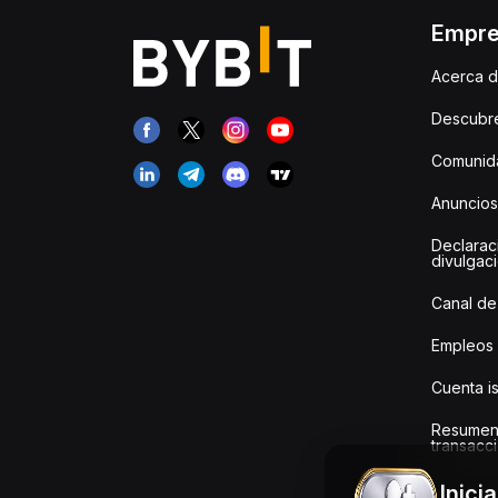
Empr
Acerca d
Descubr
Comunida
Anuncios
Declarac
divulgac
Canal de
Empleos
Cuenta i
Resumen
transacci
Inici