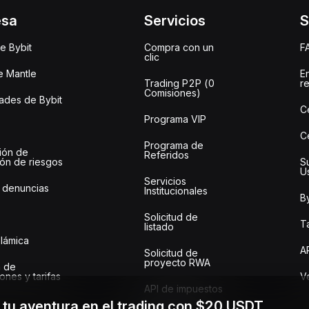
esa
Servicios
S
e Bybit
Compra con un
F
clic
e Mantle
E
Trading P2P (0
r
Comisiones)
des de Bybit
C
Programa VIP
C
Programa de
ión de
Referidos
ión de riesgos
S
U
Servicios
 denuncias
Institucionales
By
Solicitud de
Ta
listado
slámica
A
Solicitud de
proyecto RWA
 de
ones y tarifas
Ve
API de impuestos
a tu aventura en el trading con $20 USDT