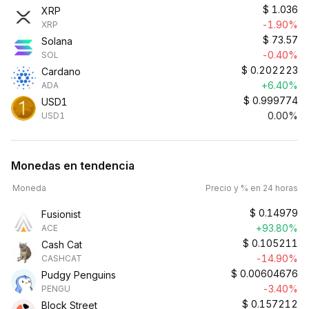
$
1.036
XRP
-1.90%
XRP
$
73.57
Solana
-0.40%
SOL
$
0.202223
Cardano
+6.40%
ADA
$
0.999774
USD1
0.00%
USD1
Monedas en tendencia
Moneda
Precio y % en 24 horas
$
0.14979
Fusionist
+93.80%
ACE
$
0.105211
Cash Cat
-14.90%
CASHCAT
$
0.00604676
Pudgy Penguins
-3.40%
PENGU
$
0.157212
Block Street