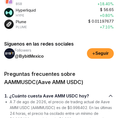
+18.40%
BSB
$
56.65
Hyperliquid
+0.80%
HYPE
$
0.01197677
Plume
+7.10%
PLUME
Síguenos en las redes sociales
Followers
+
Seguir
@BybitMexico
Preguntas frecuentes sobre
AAMMUSDC(Aave AMM USDC)
1. ¿Cuánto cuesta Aave AMM USDC hoy?
A 7 de ago de 2026, el precio de trading actual de Aave
AMM USDC (AAMMUSDC) es de $0.998402. En las últimas
24 horas, el precio ha oscilado entre un mínimo de