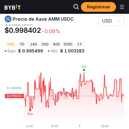
Regístrese
Precios de Criptomonedas
Precio de Aave AMM USDC AAMMUSDC
Precio de Aave AMM USDC
USD
AAMMUSDC
$0.998402
-0.08%
24H
7D
14D
30D
60D
200D
1Y
Bajo
$
0.995496
Alto
$
1.003283