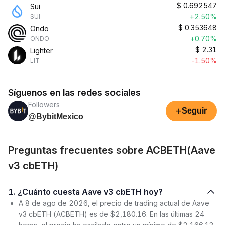
$
0.692547
Sui
+2.50%
SUI
$
0.353648
Ondo
+0.70%
ONDO
$
2.31
Lighter
-1.50%
LIT
Síguenos en las redes sociales
Followers
+
Seguir
@BybitMexico
Preguntas frecuentes sobre ACBETH(Aave
v3 cbETH)
1. ¿Cuánto cuesta Aave v3 cbETH hoy?
A 8 de ago de 2026, el precio de trading actual de Aave
v3 cbETH (ACBETH) es de $2,180.16. En las últimas 24