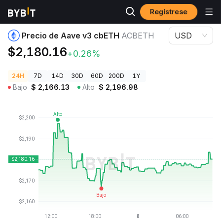
Regístrese
Precios de Criptomonedas
Precio de Aave v3 cbETH ACBETH
Precio de Aave v3 cbETH
ACBETH
USD
$2,180.16
+0.26%
24H
7D
14D
30D
60D
200D
1Y
Bajo
$
2,166.13
Alto
$
2,196.98