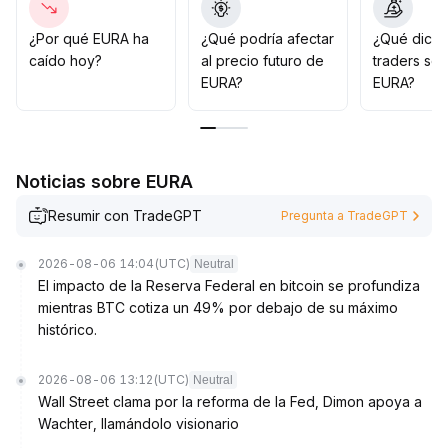
A mediano y largo plazo, enfóquese en los cambios de
liquidez y flujo de fondos generales, y espere hasta
¿Por qué EURA ha
¿Qué podría afectar
¿Qué dicen
que la tendencia del mercado se confirme para
caído hoy?
al precio futuro de
traders so
aumentar la posición gradualmente
.
EURA?
EURA?
La gestión de capital y control de riesgos deben ser la
prioridad; esté alerta a posibles reversiones de
sentimiento y riesgos de retroceso
.
Noticias sobre EURA
Resumir con TradeGPT
Pregunta a TradeGPT
2026-08-06 14:04
(UTC)
Neutral
El impacto de la Reserva Federal en bitcoin se profundiza
mientras BTC cotiza un 49% por debajo de su máximo
histórico.
2026-08-06 13:12
(UTC)
Neutral
Wall Street clama por la reforma de la Fed, Dimon apoya a
Wachter, llamándolo visionario