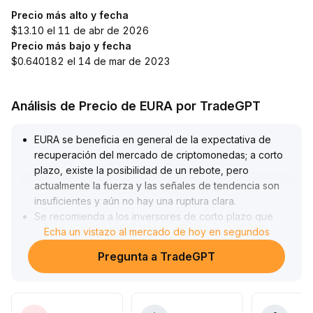
Precio más alto y fecha
$13.10 el 11 de abr de 2026
Precio más bajo y fecha
$0.640182 el 14 de mar de 2023
Análisis de Precio de EURA por TradeGPT
EURA se beneficia en general de la expectativa de
recuperación del mercado de criptomonedas; a corto
plazo, existe la posibilidad de un rebote, pero
actualmente la fuerza y las señales de tendencia son
insuficientes y aún no hay una ruptura clara
.
Se recomienda a los inversores de corto plazo que
solo entren por fases después de que el precio supere
Echa un vistazo al mercado de hoy en segundos
de manera efectiva el reciente máximo (como en la
Pregunta a TradeGPT
zona clave de resistencia) y se confirme con aumento
de volumen, estableciendo estrictos niveles de toma
de ganancias y stop loss (dentro de un rango de
fluctuación de ±5%)
.