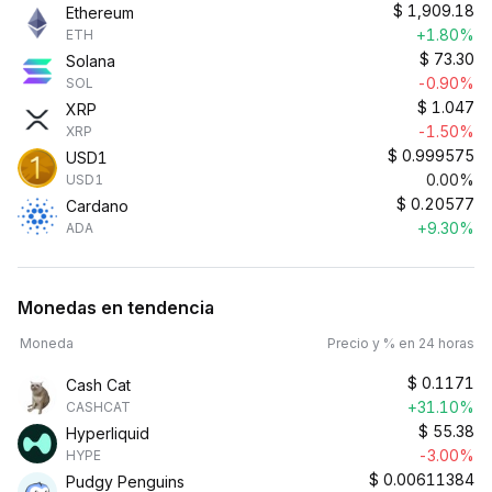
$
1,909.18
Ethereum
+1.80%
ETH
$
73.30
Solana
-0.90%
SOL
$
1.047
XRP
-1.50%
XRP
$
0.999575
USD1
0.00%
USD1
$
0.20577
Cardano
+9.30%
ADA
Monedas en tendencia
Moneda
Precio y % en 24 horas
$
0.1171
Cash Cat
+31.10%
CASHCAT
$
55.38
Hyperliquid
-3.00%
HYPE
$
0.00611384
Pudgy Penguins