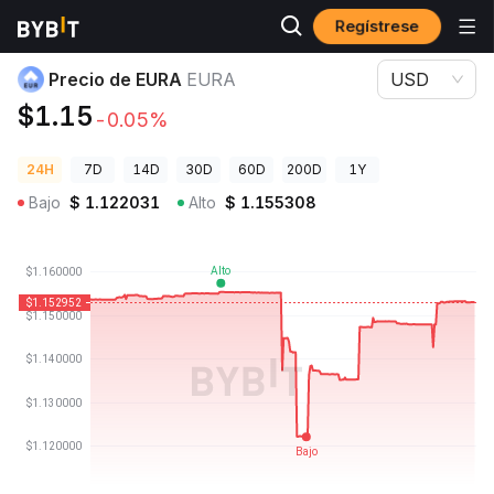
Regístrese
Precios de Criptomonedas
Precio de EURA EURA
Precio de EURA
EURA
USD
$1.15
-0.05%
24H
7D
14D
30D
60D
200D
1Y
Bajo
$
1.122031
Alto
$
1.155308