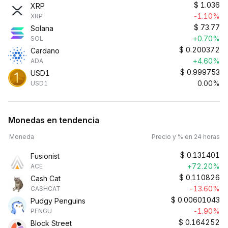
$
1.036
XRP
-1.10%
XRP
$
73.77
Solana
+0.70%
SOL
$
0.200372
Cardano
+4.60%
ADA
$
0.999753
USD1
0.00%
USD1
Monedas en tendencia
Moneda
Precio y % en 24 horas
$
0.131401
Fusionist
+72.20%
ACE
$
0.110826
Cash Cat
-13.60%
CASHCAT
$
0.00601043
Pudgy Penguins
-1.90%
PENGU
$
0.164252
Block Street