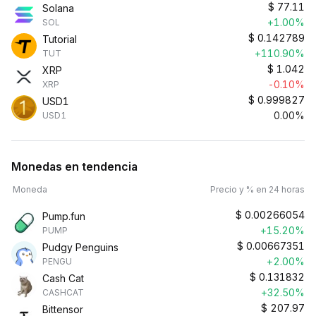
$
77.11
Solana
+1.00%
SOL
$
0.142789
Tutorial
+110.90%
TUT
$
1.042
XRP
-0.10%
XRP
$
0.999827
USD1
0.00%
USD1
Monedas en tendencia
Moneda
Precio y % en 24 horas
$
0.00266054
Pump.fun
+15.20%
PUMP
$
0.00667351
Pudgy Penguins
+2.00%
PENGU
$
0.131832
Cash Cat
+32.50%
CASHCAT
$
207.97
Bittensor