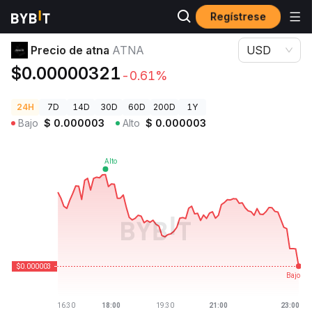
Regístrese
Precios de Criptomonedas
Precio de atna ATNA
Precio de atna
ATNA
USD
$0.00000321
-0.61%
24H
7D
14D
30D
60D
200D
1Y
Bajo
$
0.000003
Alto
$
0.000003