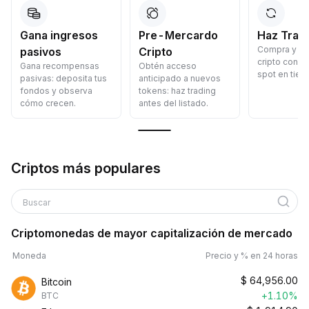
Gana ingresos
Pre-Mercardo
Haz Trad
Compra y v
pasivos
Cripto
cripto con p
Gana recompensas
Obtén acceso
spot en tiem
pasivas: deposita tus
anticipado a nuevos
fondos y observa
tokens: haz trading
cómo crecen.
antes del listado.
Criptos más populares
Buscar
Criptomonedas de mayor capitalización de mercado
Moneda
Precio y % en 24 horas
$
64,956.00
Bitcoin
+1.10%
BTC