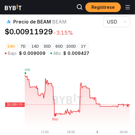
Regístrese
Precios de Criptomonedas
Precio de BEAM BEAM
Precio de BEAM
BEAM
USD
$0.00911929
-3.15%
24H
7D
14D
30D
60D
200D
1Y
Bajo
$
0.009009
Alto
$
0.009427