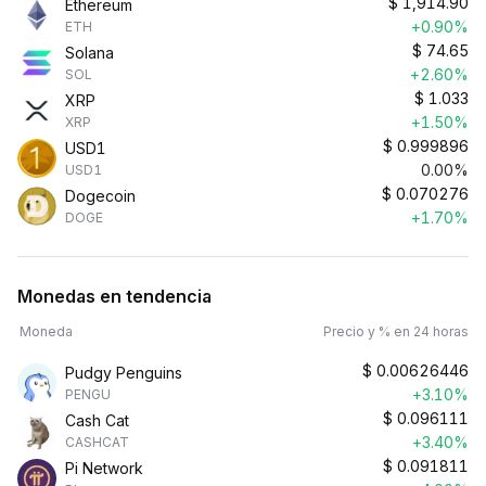
$
1,914.90
Ethereum
+0.90%
ETH
$
74.65
Solana
+2.60%
SOL
$
1.033
XRP
+1.50%
XRP
$
0.999896
USD1
0.00%
USD1
$
0.070276
Dogecoin
+1.70%
DOGE
Monedas en tendencia
Moneda
Precio y % en 24 horas
$
0.00626446
Pudgy Penguins
+3.10%
PENGU
$
0.096111
Cash Cat
+3.40%
CASHCAT
$
0.091811
Pi Network