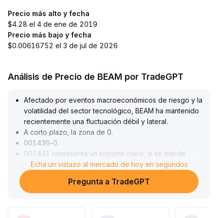
Precio más alto y fecha
$4.28 el 4 de ene de 2019
Precio más bajo y fecha
$0.00616752 el 3 de jul de 2026
Análisis de Precio de BEAM por TradeGPT
Afectado por eventos macroeconómicos de riesgo y la
volatilidad del sector tecnológico, BEAM ha mantenido
recientemente una fluctuación débil y lateral
.
A corto plazo, la zona de 0
.
001436–0
.
001441 representa un soporte clave; si se pierde
podría bajar hasta 0
Echa un vistazo al mercado de hoy en segundos
.
00138, mientras que, para un rebote, se debe
Pregunta a TradeGPT
observar la resistencia en 0
.
00146
.
La estructura de volumen y el patrón de medias móviles
muestran una capacidad de repunte limitada, por lo que