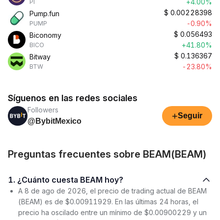
+4.00%
PI
$
0.00228398
Pump.fun
-0.90%
PUMP
$
0.056493
Biconomy
+41.80%
BICO
$
0.136367
Bitway
-23.80%
BTW
Síguenos en las redes sociales
Followers
+
Seguir
@BybitMexico
Preguntas frecuentes sobre BEAM(BEAM)
1. ¿Cuánto cuesta BEAM hoy?
A 8 de ago de 2026, el precio de trading actual de BEAM
(BEAM) es de $0.00911929. En las últimas 24 horas, el
precio ha oscilado entre un mínimo de $0.00900229 y un