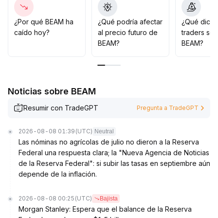
se recomienda precaución ante la volatilidad a corto
plazo
.
¿Por qué BEAM ha
¿Qué podría afectar
¿Qué dicen
A mediano y largo plazo, una recuperación en los
caído hoy?
al precio futuro de
traders so
sectores de IA y almacenamiento podría atraer
BEAM?
BEAM?
nuevamente capital, pero la alta volatilidad actual del
sector requiere prudencia
.
Se aconseja monitorear los catalizadores de la industria
y los niveles de soporte, y esperar una definición de la
Noticias sobre BEAM
tendencia
.
Resumir con TradeGPT
Pregunta a TradeGPT
2026-08-08 01:39
(UTC)
Neutral
Las nóminas no agrícolas de julio no dieron a la Reserva
Federal una respuesta clara; la "Nueva Agencia de Noticias
de la Reserva Federal": si subir las tasas en septiembre aún
depende de la inflación.
2026-08-08 00:25
(UTC)
Bajista
Morgan Stanley: Espera que el balance de la Reserva