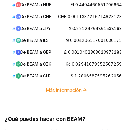
De BEAM a HUF
Ft 0.4404460551706664
De BEAM a CHF
CHF 0.0011337216714623123
De BEAM a JPY
¥ 0.22124764861538163
De BEAM a ILS
₪ 0.004206517001036175
De BEAM a GBP
£ 0.0010402363023973283
De BEAM a CZK
Kč 0.02941679552507259
De BEAM a CLP
$ 1.2806587595262056
Más información
¿Qué puedes hacer con BEAM?