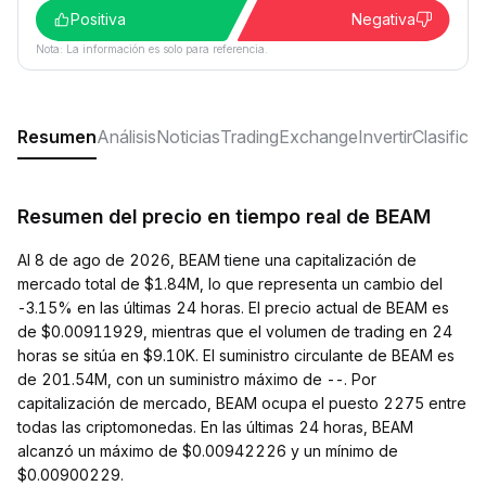
Positiva
Negativa
Nota: La información es solo para referencia.
Resumen
Análisis
Noticias
Trading
Exchange
Invertir
Clasifica
Resumen del precio en tiempo real de BEAM
Al 8 de ago de 2026, BEAM tiene una capitalización de
mercado total de $1.84M, lo que representa un cambio del
-3.15% en las últimas 24 horas. El precio actual de BEAM es
de $0.00911929, mientras que el volumen de trading en 24
horas se sitúa en $9.10K. El suministro circulante de BEAM es
de 201.54M, con un suministro máximo de --. Por
capitalización de mercado, BEAM ocupa el puesto 2275 entre
todas las criptomonedas. En las últimas 24 horas, BEAM
alcanzó un máximo de $0.00942226 y un mínimo de
$0.00900229.