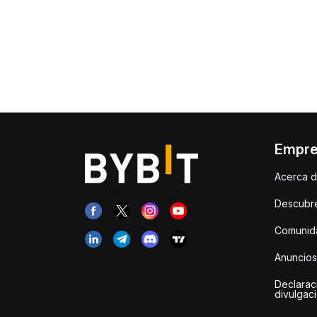
Empr
Acerca d
Descubr
Comunida
Anuncios
Declarac
divulgac