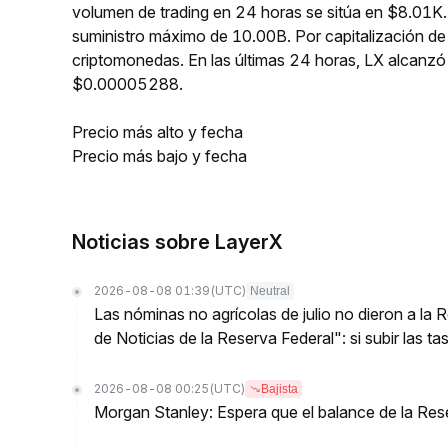
volumen de trading en 24 horas se sitúa en $8.01K. 
suministro máximo de 10.00B. Por capitalización d
criptomonedas. En las últimas 24 horas, LX alcan
$0.00005288.
Precio más alto y fecha
Precio más bajo y fecha
Noticias sobre LayerX
2026-08-08 01:39
(UTC)
Neutral
Las nóminas no agrícolas de julio no dieron a la
de Noticias de la Reserva Federal": si subir las t
2026-08-08 00:25
(UTC)
Bajista
Morgan Stanley: Espera que el balance de la Res