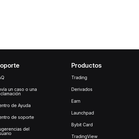
oporte
Productos
AQ
Trading
nvía un caso o una
Derivados
eclamación
Earn
entro de Ayuda
Launchpad
entro de soporte
Bybit Card
ugerencias del
suario
TradingView