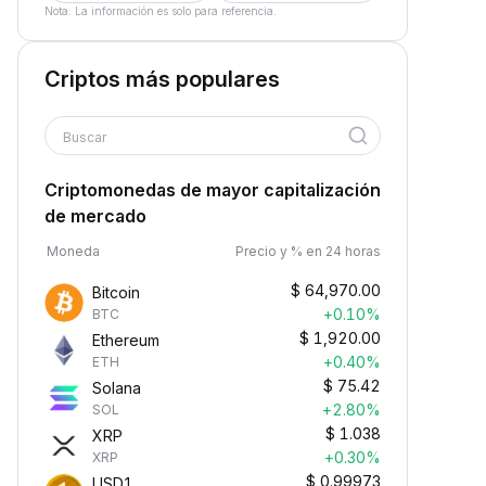
Nota: La información es solo para referencia.
Criptos más populares
Buscar
Criptomonedas de mayor capitalización
de mercado
Moneda
Precio y % en 24 horas
$
64,970.00
Bitcoin
+0.10%
BTC
$
1,920.00
Ethereum
+0.40%
ETH
$
75.42
Solana
+2.80%
SOL
$
1.038
XRP
+0.30%
XRP
$
0.99973
USD1