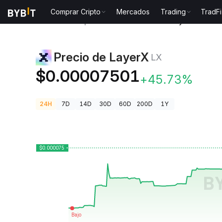
Comprar Cripto
Mercados
Trading
TradFi
Precios de Criptomonedas
Precio de LayerX LX
Precio de LayerX
LX
$0.00007501
+45.73%
24H
7D
14D
30D
60D
200D
1Y