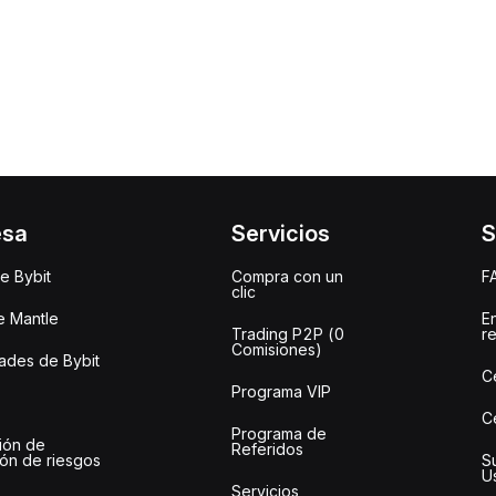
esa
Servicios
S
e Bybit
Compra con un
F
clic
e Mantle
E
Trading P2P (0
r
Comisiones)
des de Bybit
C
Programa VIP
C
Programa de
ión de
Referidos
ión de riesgos
S
U
Servicios