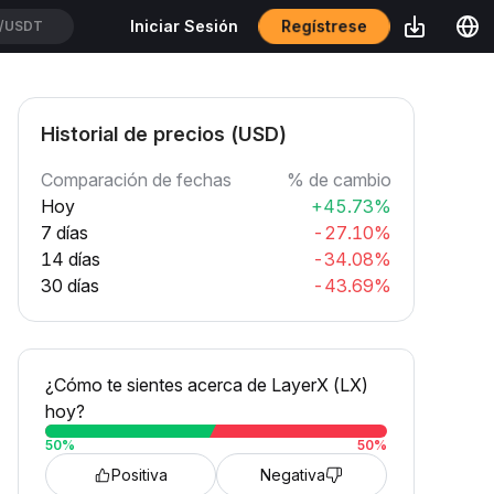
Regístrese
Iniciar Sesión
/USDT
Historial de precios (USD)
Comparación de fechas
% de cambio
Hoy
+45.73%
7 días
-27.10%
14 días
-34.08%
30 días
-43.69%
¿Cómo te sientes acerca de LayerX (LX)
hoy?
50
%
50
%
Positiva
Negativa