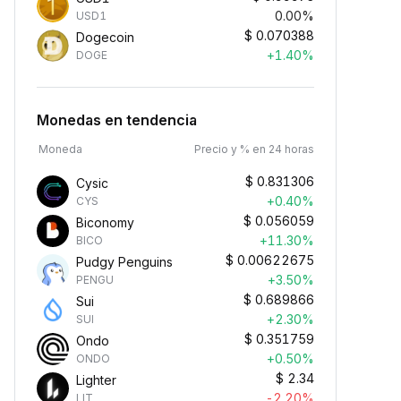
0.00%
USD1
$
0.070388
Dogecoin
+1.40%
DOGE
Monedas en tendencia
Moneda
Precio y % en 24 horas
$
0.831306
Cysic
+0.40%
CYS
$
0.056059
Biconomy
+11.30%
BICO
$
0.00622675
Pudgy Penguins
+3.50%
PENGU
$
0.689866
Sui
+2.30%
SUI
$
0.351759
Ondo
+0.50%
ONDO
$
2.34
Lighter
-2.20%
LIT