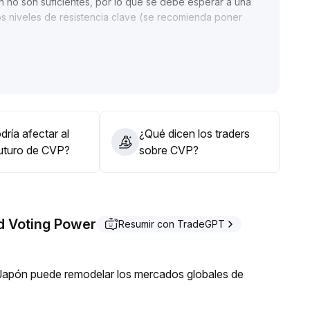
n no son suficientes, por lo que se debe esperar a una
los niveles de resistencia clave (se recomienda poner
a mantener una actitud de espera antes de que se
ocándose en prevenir el riesgo de retroceso por falsas
ría afectar al
¿Qué dicen los traders
futuro de CVP?
sobre CVP?
d Voting Power
Resumir con TradeGPT
Japón puede remodelar los mercados globales de