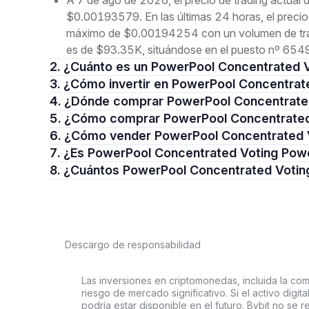
A 7 de ago de 2026, el precio de trading actua
$0.00193579. En las últimas 24 horas, el preci
máximo de $0.00194254 con un volumen de trad
es de $93.35K, situándose en el puesto nº 6549
2. ¿Cuánto es un PowerPool Concentrated
3. ¿Cómo invertir en PowerPool Concentra
4. ¿Dónde comprar PowerPool Concentrat
5. ¿Cómo comprar PowerPool Concentrate
6. ¿Cómo vender PowerPool Concentrated
7. ¿Es PowerPool Concentrated Voting Pow
8. ¿Cuántos PowerPool Concentrated Voti
Descargo de responsabilidad
Las inversiones en criptomonedas, incluida la comp
riesgo de mercado significativo. Si el activo digi
podría estar disponible en el futuro. Bybit no se r