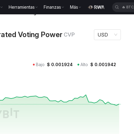
Herramientas
Finanzas
Más
🔥
BTC
ncentrated Voting Power CVP
rated Voting Power
CVP
USD
Bajo
$
0.001924
Alto
$
0.001942