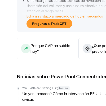
Sin embargo, las señales técnicas de reversión aú
liberación del volumen y una ruptura efectiva de 
atención al rango de $0
.
Echa un vistazo al mercado de hoy en segundos
38–0
.
41) para confirmar el impulso alcista
.
Pregunta a TradeGPT
En cuanto a la estrategia operativa, se recomiend
produzca una resonancia de precio y volumen, enf
rupturas
.
Por qué CVP ha subido
¿Qué pod
hoy?
precio 
Noticias sobre PowerPool Concentrate
2026-08-07 00:05
(UTC)
Neutral
Un yen 'armado': Cómo la intervención EE.UU.-
divisas