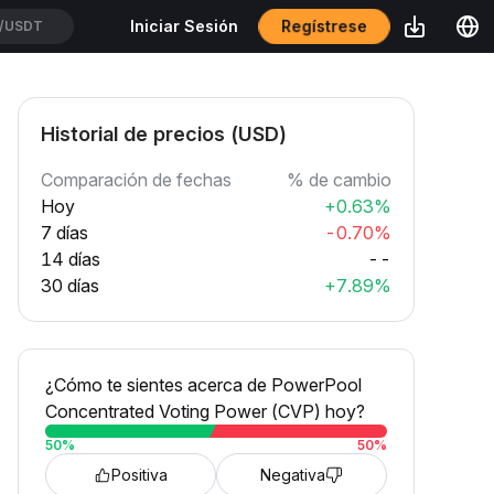
Regístrese
Iniciar Sesión
/USDT
Historial de precios (USD)
Comparación de fechas
% de cambio
Hoy
+0.63%
7 días
-0.70%
14 días
--
30 días
+7.89%
¿Cómo te sientes acerca de PowerPool
Concentrated Voting Power (CVP) hoy?
50
%
50
%
Positiva
Negativa