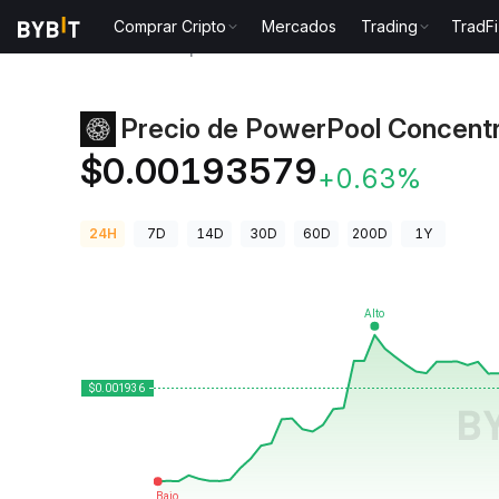
Comprar Cripto
Mercados
Trading
TradFi
Precios de Criptomonedas
Precio de PowerPool Co
Precio de PowerPool Concent
$0.00193579
+0.63%
24H
7D
14D
30D
60D
200D
1Y