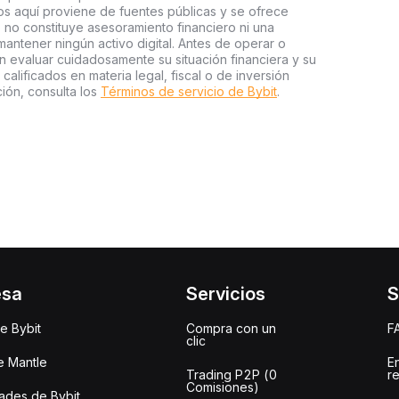
s aquí proviene de fuentes públicas y se ofrece
 no constituye asesoramiento financiero ni una
ntener ningún activo digital. Antes de operar o
an evaluar cuidadosamente su situación financiera y su
 calificados en materia legal, fiscal o de inversión
ión, consulta los
Términos de servicio de Bybit
.
esa
Servicios
S
e Bybit
Compra con un
F
clic
e Mantle
E
Trading P2P (0
r
Comisiones)
des de Bybit