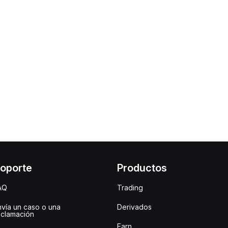
oporte
Productos
AQ
Trading
nvía un caso o una
Derivados
eclamación
Earn