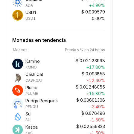
+4.90%
ADA
$
0.999579
USD1
0.00%
USD1
Monedas en tendencia
Moneda
Precio y % en 24 horas
$
0.02123998
Kamino
+17.80%
KMNO
$
0.093858
Cash Cat
-12.40%
CASHCAT
$
0.01248055
Plume
+15.80%
PLUME
$
0.00601306
Pudgy Penguins
-3.40%
PENGU
$
0.676496
Sui
-1.50%
SUI
$
0.02556833
Kaspa
-1.50%
KAS