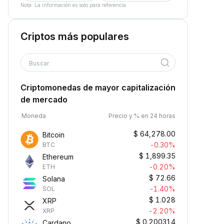
Nota: La información es solo para referencia.
Criptos más populares
Buscar
Criptomonedas de mayor capitalización
de mercado
Moneda
Precio y % en 24 horas
$
64,278.00
Bitcoin
-0.30%
BTC
$
1,899.35
Ethereum
-0.20%
ETH
$
72.66
Solana
-1.40%
SOL
$
1.028
XRP
-2.20%
XRP
$
0.200314
Cardano