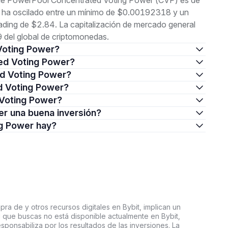
l de PowerPool Concentrated Voting Power (CVP) es de
o ha oscilado entre un mínimo de $0.00192318 y un
ing de $2.84. La capitalización de mercado general
 del global de criptomonedas.
 Voting Power?
ted Voting Power?
ed Voting Power?
d Voting Power?
 Voting Power?
er una buena inversión?
ng Power hay?
ra de y otros recursos digitales en Bybit, implican un
tal que buscas no está disponible actualmente en Bybit,
esponsabiliza por los resultados de las inversiones. La