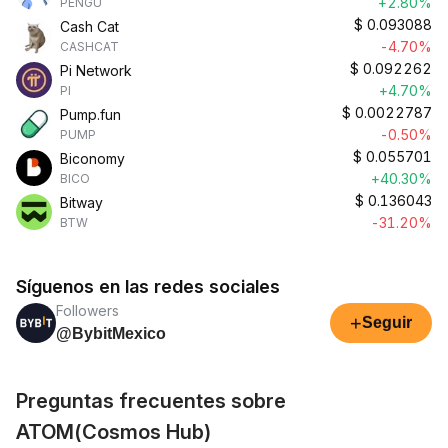
+2.80%
PENGU
$
0.093088
Cash Cat
-4.70%
CASHCAT
$
0.092262
Pi Network
+4.70%
PI
$
0.0022787
Pump.fun
-0.50%
PUMP
$
0.055701
Biconomy
+40.30%
BICO
$
0.136043
Bitway
-31.20%
BTW
Síguenos en las redes sociales
Followers
+
Seguir
@BybitMexico
Preguntas frecuentes sobre
ATOM(Cosmos Hub)