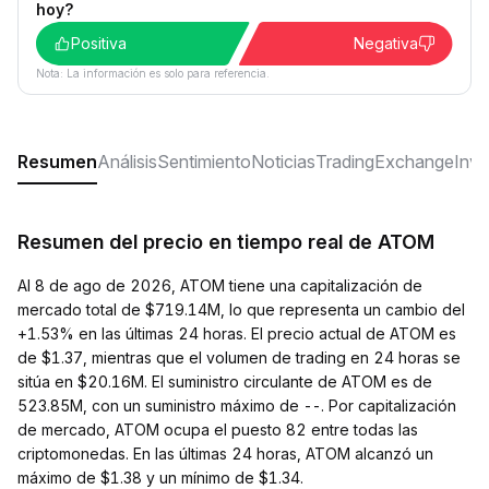
hoy?
Positiva
Negativa
Nota: La información es solo para referencia.
Resumen
Análisis
Sentimiento
Noticias
Trading
Exchange
Inver
Resumen del precio en tiempo real de ATOM
Al 8 de ago de 2026, ATOM tiene una capitalización de
mercado total de $719.14M, lo que representa un cambio del
+1.53% en las últimas 24 horas. El precio actual de ATOM es
de $1.37, mientras que el volumen de trading en 24 horas se
sitúa en $20.16M. El suministro circulante de ATOM es de
523.85M, con un suministro máximo de --. Por capitalización
de mercado, ATOM ocupa el puesto 82 entre todas las
criptomonedas. En las últimas 24 horas, ATOM alcanzó un
máximo de $1.38 y un mínimo de $1.34.