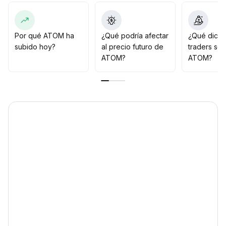
aumentando y rompe el rango de $1
.
50~$1
.
55, se confirmará una señal de reversión a mediano
plazo
.
Por qué ATOM ha
¿Qué podría afectar
¿Qué dicen
Se recomienda monitorear cuidadosamente los
subido hoy?
al precio futuro de
traders so
cambios en el volumen y el desempeño en los rangos
ATOM?
ATOM?
clave, manteniendo una asignación flexible
.
Las colaboraciones institucionales mejoran el soporte a
largo plazo, el valor fundamental continúa mejorando,
por lo cual es adecuado planificar compras en caídas a
mediano y largo plazo y seguir dinámicamente el
desarrollo del ecosistema
.