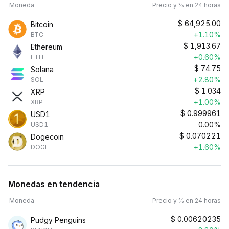
Moneda
Precio y % en 24 horas
$
64,925.00
Bitcoin
+1.10%
BTC
$
1,913.67
Ethereum
+0.60%
ETH
$
74.75
Solana
+2.80%
SOL
$
1.034
XRP
+1.00%
XRP
$
0.999961
USD1
0.00%
USD1
$
0.070221
Dogecoin
+1.60%
DOGE
Monedas en tendencia
Moneda
Precio y % en 24 horas
$
0.00620235
Pudgy Penguins