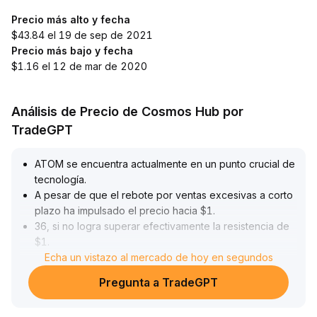
Precio más alto y fecha
$43.84 el 19 de sep de 2021
Precio más bajo y fecha
$1.16 el 12 de mar de 2020
Análisis de Precio de Cosmos Hub por
TradeGPT
ATOM se encuentra actualmente en un punto crucial de
tecnología
.
A pesar de que el rebote por ventas excesivas a corto
plazo ha impulsado el precio hacia $1
.
36, si no logra superar efectivamente la resistencia de
$1
.
42, existe el riesgo de una corrección hacia $1
Echa un vistazo al mercado de hoy en segundos
.
28 y $1
.
Pregunta a TradeGPT
19
.
Por el contrario, si el volumen de operaciones continúa