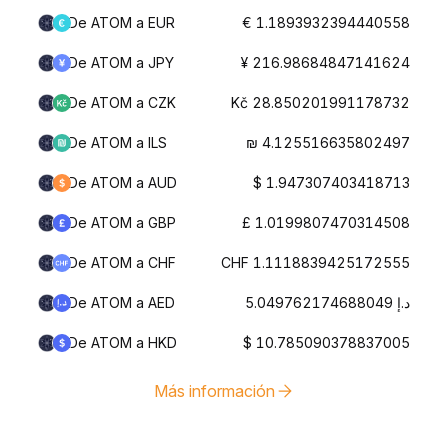
De ATOM a EUR
€ 1.1893932394440558
De ATOM a JPY
¥ 216.98684847141624
De ATOM a CZK
Kč 28.850201991178732
De ATOM a ILS
₪ 4.125516635802497
De ATOM a AUD
$ 1.947307403418713
De ATOM a GBP
£ 1.0199807470314508
De ATOM a CHF
CHF 1.1118839425172555
De ATOM a AED
د.إ 5.049762174688049
De ATOM a HKD
$ 10.785090378837005
Más información