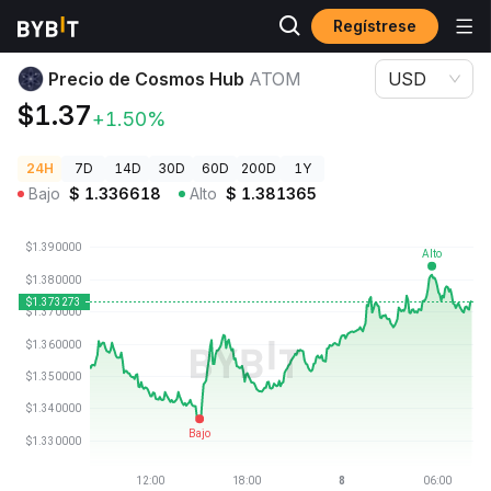
Regístrese
Precios de Criptomonedas
Precio de Cosmos Hub ATOM
Precio de Cosmos Hub
ATOM
USD
$1.37
+1.50%
24H
7D
14D
30D
60D
200D
1Y
Bajo
$
1.336618
Alto
$
1.381365