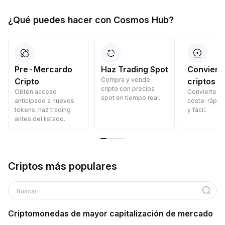
¿Qué puedes hacer con Cosmos Hub?
Pre-Mercardo
Haz Trading Spot
Convierte
Compra y vende
Cripto
criptos
cripto con precios
Obtén acceso
Convierte cr
spot en tiempo real.
anticipado a nuevos
coste: rápid
tokens: haz trading
y fácil.
antes del listado.
Criptos más populares
Buscar
Criptomonedas de mayor capitalización de mercado