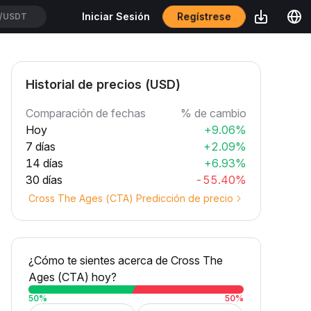
Regístrese
Iniciar Sesión
CXUSDT
Historial de precios (USD)
Comparación de fechas
% de cambio
Hoy
+9.06%
7 días
+2.09%
14 días
+6.93%
30 días
-55.40%
Cross The Ages (CTA) Predicción de precio
¿Cómo te sientes acerca de Cross The
Ages (CTA) hoy?
50
%
50
%