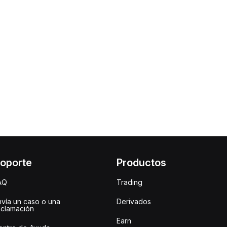
oporte
Productos
AQ
Trading
nvía un caso o una
Derivados
eclamación
Earn