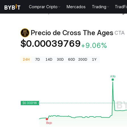
Comprar Cripto
Mercados
Trading
TradFi
Precios de Criptomonedas
Precio de Cross The Ag
Precio de Cross The Ages
CTA
$0.00039769
+9.06%
24H
7D
14D
30D
60D
200D
1Y