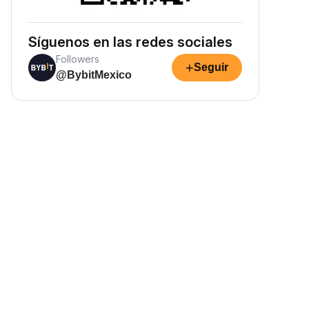
Síguenos en las redes sociales
Followers
+
Seguir
@BybitMexico
Gana ingresos pasivos
ana recompensas pasivas:
eposita tus fondos y observa
ómo crecen.