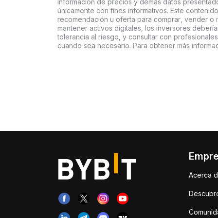
información de precios y demás datos presentado
únicamente con fines informativos. Este contenido
recomendación u oferta para comprar, vender o ma
mantener activos digitales, los inversores deberí
tolerancia al riesgo, y consultar con profesionales
cuando sea necesario. Para obtener más informaci
Empr
Acerca d
Descubr
Comunida