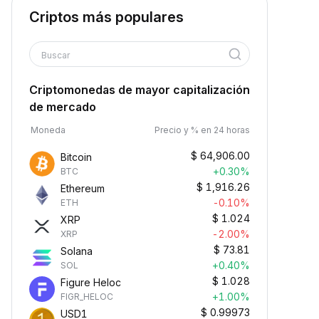
Criptos más populares
Buscar
Criptomonedas de mayor capitalización
de mercado
Moneda
Precio y % en 24 horas
$
64,906.00
Bitcoin
+0.30%
BTC
$
1,916.26
Ethereum
-0.10%
ETH
$
1.024
XRP
-2.00%
XRP
$
73.81
Solana
+0.40%
SOL
$
1.028
Figure Heloc
+1.00%
FIGR_HELOC
$
0.99973
USD1