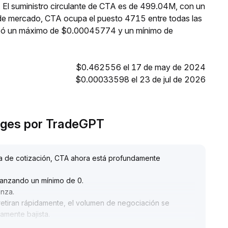
 El suministro circulante de CTA es de 499.04M, con un
de mercado, CTA ocupa el puesto 4715 entre todas las
anzó un máximo de $0.00045774 y un mínimo de
$0.462556 el 17 de may de 2024
$0.00033598 el 23 de jul de 2026
 Ages por TradeGPT
sta de cotización, CTA ahora está profundamente
lcanzando un mínimo de 0
.
anza
.
 retiran rápidamente, el volumen de negociación se
damente bajista
.
repunte en el rango de 0
.