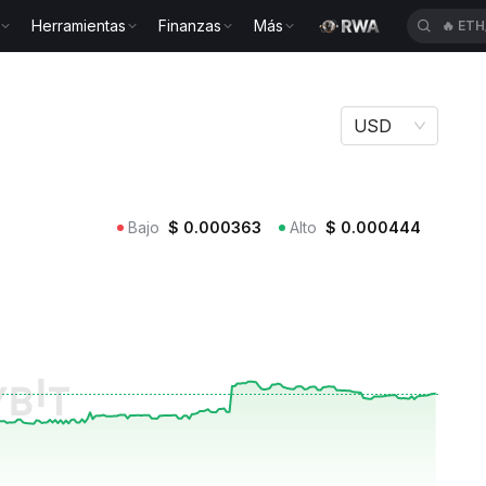
Herramientas
Finanzas
Más
🔥
SP
es CTA
USD
Bajo
$
0.000363
Alto
$
0.000444