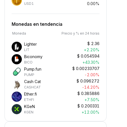
0.00%
USD1
Monedas en tendencia
Moneda
Precio y % en 24 horas
$
2.36
Lighter
+2.20%
LIT
$
0.054594
Biconomy
+43.30%
BICO
$
0.00233707
Pump.fun
-2.00%
PUMP
$
0.096272
Cash Cat
-14.20%
CASHCAT
$
0.385886
Ether.fi
+7.50%
ETHFI
$
0.200331
KGeN
+12.00%
KGEN