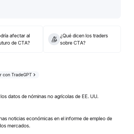
nes y evitar activos impulsados por eventos
.
os en el corto plazo y, a menos que los exchanges
l es sumamente alto
.
ría afectar al
¿Qué dicen los traders
futuro de CTA?
sobre CTA?
r con TradeGPT
los datos de nóminas no agrícolas de EE. UU.
enas noticias económicas en el informe de empleo de
a los mercados.