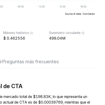
Source of data: CoinGecko
Máximo histórico
Suministro circulante
0.462556
499.04M
ir
Preguntas más frecuentes
al de CTA
de mercado total de $198.83K, lo que representa un
cio actual de CTA es de $0.00039769, mientras que el