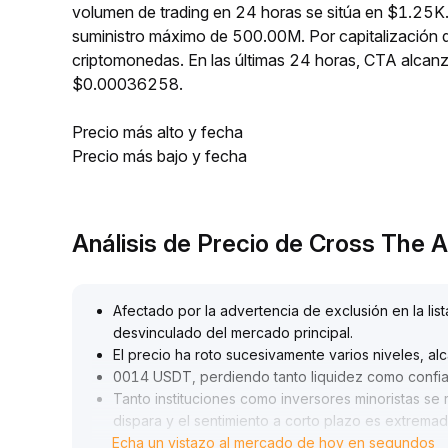
volumen de trading en 24 horas se sitúa en $1.25K.
suministro máximo de 500.00M. Por capitalización 
criptomonedas. En las últimas 24 horas, CTA alc
$0.00036258.
Precio más alto y fecha
Precio más bajo y fecha
Análisis de Precio de Cross The
Afectado por la advertencia de exclusión en la li
desvinculado del mercado principal
.
El precio ha roto sucesivamente varios niveles, a
0014 USDT, perdiendo tanto liquidez como confi
Tanto instituciones como inversores minoristas se
dispara y el sentimiento a corto plazo es extrema
Echa un vistazo al mercado de hoy en segundos
Técnicamente, no existen soportes efectivos y el 