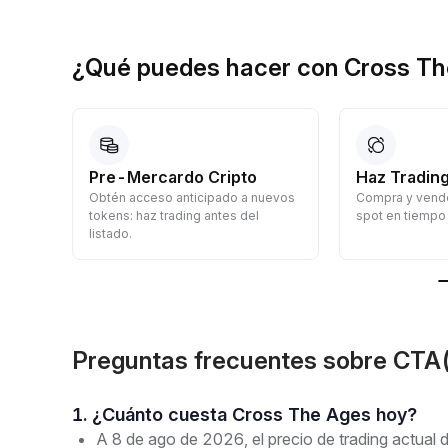
¿Qué puedes hacer con Cross T
Pre-Mercardo Cripto
Haz Trading
Obtén acceso anticipado a nuevos
Compra y vende
a
tokens: haz trading antes del
spot en tiempo 
listado.
Preguntas frecuentes sobre CTA
1. ¿Cuánto cuesta Cross The Ages hoy?
A 8 de ago de 2026, el precio de trading actua