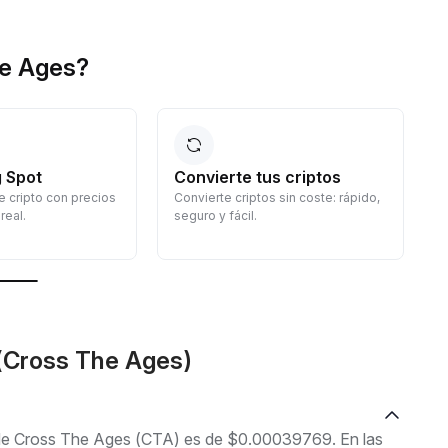
he Ages?
 Spot
Convierte tus criptos
 cripto con precios
Convierte criptos sin coste: rápido,
G
real.
seguro y fácil.
d
c
(Cross The Ages)
l de Cross The Ages (CTA) es de $0.00039769. En las