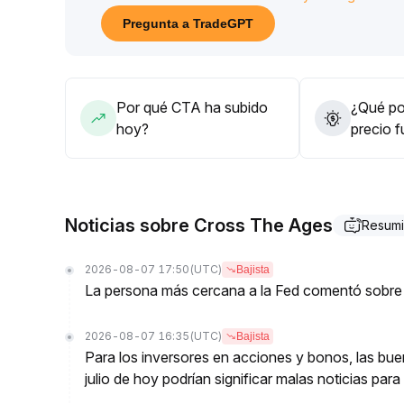
0013-0
.
Pregunta a TradeGPT
0016 parece inalcanzable
.
Se recomienda controlar rigurosamente las posicio
CTA carece de catalizadores estructurales positiv
reabran el trading, el riesgo de entrada de capita
Por qué CTA ha subido
¿Qué pod
hoy?
precio 
Noticias sobre Cross The Ages
Resumi
2026-08-07 17:50
(UTC)
Bajista
La persona más cercana a la Fed comentó sobre 
2026-08-07 16:35
(UTC)
Bajista
Para los inversores en acciones y bonos, las bu
julio de hoy podrían significar malas noticias par