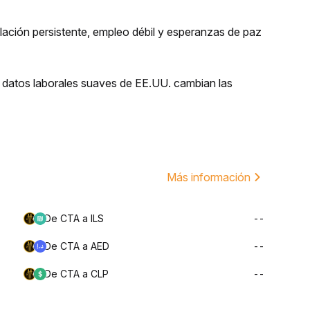
lación persistente, empleo débil y esperanzas de paz
s datos laborales suaves de EE.UU. cambian las
Más información
De CTA a ILS
--
De CTA a AED
--
De CTA a CLP
--