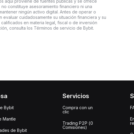
s aquí proviene de fuentes públicas y se ofrece
 no constituye asesoramiento financiero ni una
ntener ningún activo digital. Antes de operar o
an evaluar cuidadosamente su situación financiera y su
 calificados en materia legal, fiscal o de inversión
ón, consulta los Términos de servicio de Bybit.
esa
Servicios
S
e Bybit
Compra con un
F
clic
e Mantle
E
Trading P2P (0
r
Comisiones)
des de Bybit