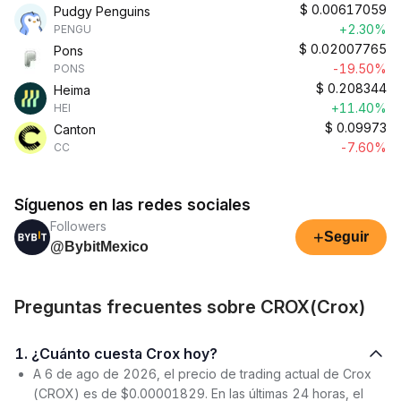
$
0.00617059
Pudgy Penguins
+2.30%
PENGU
$
0.02007765
Pons
-19.50%
PONS
$
0.208344
Heima
+11.40%
HEI
$
0.09973
Canton
-7.60%
CC
Síguenos en las redes sociales
Followers
+
Seguir
@BybitMexico
Preguntas frecuentes sobre CROX(Crox)
1. ¿Cuánto cuesta Crox hoy?
A 6 de ago de 2026, el precio de trading actual de Crox
(CROX) es de $0.00001829. En las últimas 24 horas, el