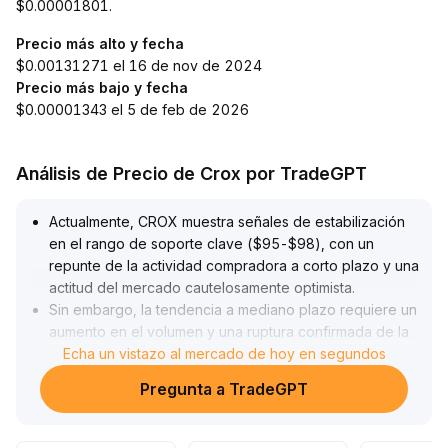
$0.00001801.
Precio más alto y fecha
$0.00131271 el 16 de nov de 2024
Precio más bajo y fecha
$0.00001343 el 5 de feb de 2026
Análisis de Precio de Crox por TradeGPT
Actualmente, CROX muestra señales de estabilización
en el rango de soporte clave ($95-$98), con un
repunte de la actividad compradora a corto plazo y una
actitud del mercado cautelosamente optimista
.
Sin embargo, la tendencia a mediano plazo requiere un
aumento en el volumen y una ruptura confirmada de la
resistencia ($108-$110) para validar la estructura
Echa un vistazo al mercado de hoy en segundos
alcista
.
Pregunta a TradeGPT
Se recomienda observar si el precio logra cerrar de
forma estable por encima de este rango y si los
indicadores de impulso mejoran simultáneamente
.