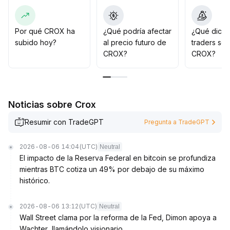
En caso de una ruptura efectiva, se puede considerar
aumentar posiciones; si no se materializa, es preferible
mantener la cautela ante el riesgo de corrección
.
Por qué CROX ha
¿Qué podría afectar
¿Qué dicen
subido hoy?
al precio futuro de
traders so
CROX?
CROX?
Noticias sobre Crox
Resumir con TradeGPT
Pregunta a TradeGPT
2026-08-06 14:04
(UTC)
Neutral
El impacto de la Reserva Federal en bitcoin se profundiza
mientras BTC cotiza un 49% por debajo de su máximo
histórico.
2026-08-06 13:12
(UTC)
Neutral
Wall Street clama por la reforma de la Fed, Dimon apoya a
Wachter, llamándolo visionario