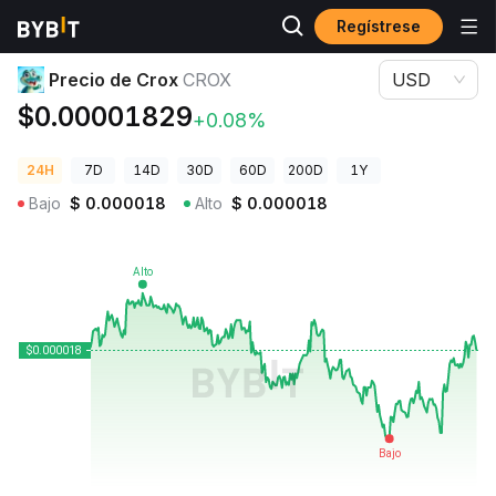
Regístrese
Precios de Criptomonedas
Precio de Crox CROX
Precio de Crox
CROX
USD
$0.00001829
+0.08%
24H
7D
14D
30D
60D
200D
1Y
Bajo
$
0.000018
Alto
$
0.000018