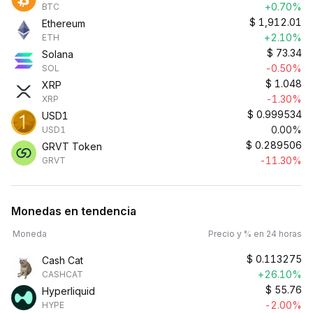
+0.70%
BTC
$
1,912.01
Ethereum
+2.10%
ETH
$
73.34
Solana
-0.50%
SOL
$
1.048
XRP
-1.30%
XRP
$
0.999534
USD1
0.00%
USD1
$
0.289506
GRVT Token
-11.30%
GRVT
Monedas en tendencia
Moneda
Precio y % en 24 horas
$
0.113275
Cash Cat
+26.10%
CASHCAT
$
55.76
Hyperliquid
-2.00%
HYPE