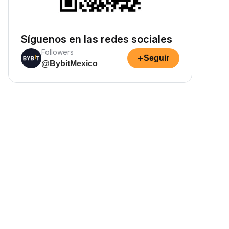
Síguenos en las redes sociales
Followers
+
Seguir
@BybitMexico
Gana ingresos pasivos
ana recompensas pasivas:
eposita tus fondos y observa
ómo crecen.