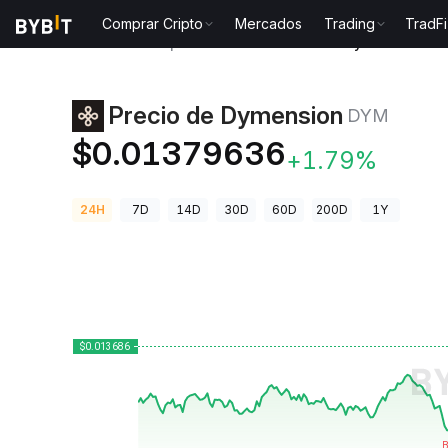
Comprar Cripto
Mercados
Trading
TradFi
Precios de Criptomonedas
Precio de Dymension D
Precio de Dymension
DYM
$0.01379636
+1.79%
24H
7D
14D
30D
60D
200D
1Y