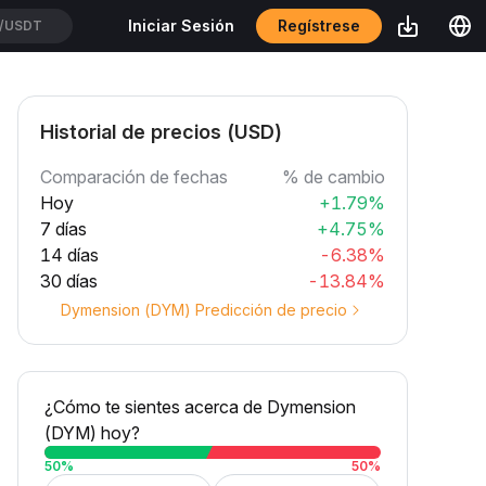
Regístrese
Iniciar Sesión
CXUSDT
Historial de precios (USD)
Comparación de fechas
% de cambio
Hoy
+1.79%
7 días
+4.75%
14 días
-6.38%
30 días
-13.84%
Dymension (DYM) Predicción de precio
¿Cómo te sientes acerca de Dymension
(DYM) hoy?
50
%
50
%