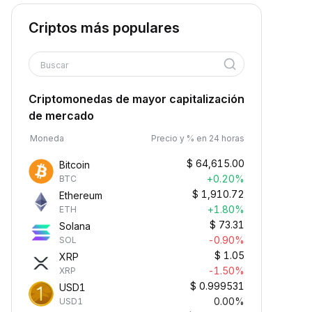
Criptos más populares
Buscar
Criptomonedas de mayor capitalización
de mercado
Moneda
Precio y % en 24 horas
$
64,615.00
Bitcoin
+0.20%
BTC
$
1,910.72
Ethereum
+1.80%
ETH
$
73.31
Solana
-0.90%
SOL
$
1.05
XRP
-1.50%
XRP
$
0.999531
USD1
0.00%
USD1