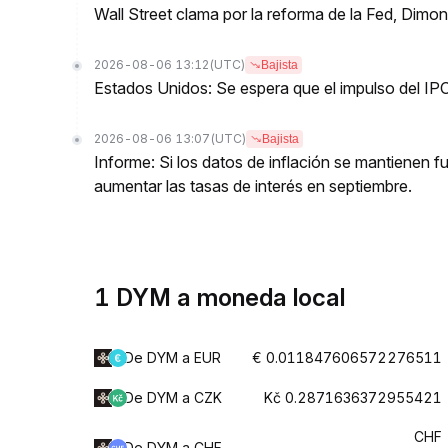
Wall Street clama por la reforma de la Fed, Dimo
2026-08-06 13:12
(UTC)
Bajista
Estados Unidos: Se espera que el impulso del IPC
2026-08-06 13:07
(UTC)
Bajista
Informe: Si los datos de inflación se mantienen f
aumentar las tasas de interés en septiembre.
1 DYM a moneda local
De DYM a EUR
€ 0.011847606572276511
De DYM a CZK
Kč 0.2871636372955421
CHF
De DYM a CHF