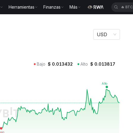
Herramientas
Finanzas
Más
🔥
SP
YM
USD
Bajo
$
0.013432
Alto
$
0.013817