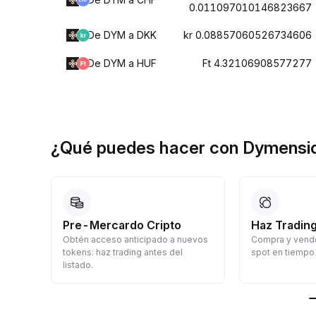
0.011097010146823667
De DYM a DKK
kr 0.08857060526734606
De DYM a HUF
Ft 4.32106908577277
¿Qué puedes hacer con Dymensi
Pre-Mercardo Cripto
Haz Trading
Obtén acceso anticipado a nuevos
Compra y vende
a
tokens: haz trading antes del
spot en tiempo 
listado.