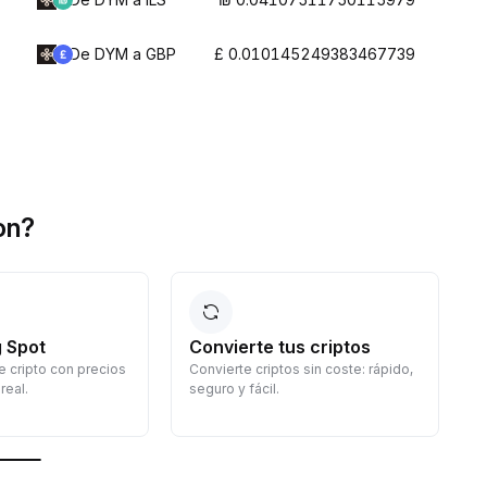
De DYM a GBP
£ 0.010145249383467739
on?
 Spot
Convierte tus criptos
 cripto con precios
Convierte criptos sin coste: rápido,
G
real.
seguro y fácil.
d
c