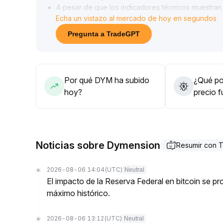
A pesar de que los indicadores técnicos muestran
Echa un vistazo al mercado de hoy en segundos
insuficiente, y la divergencia del MACD sugiere qu
Se recomienda prestar atención a la efectividad de
Pregunta a TradeGPT
0140; si el volumen y el precio acompañan la for
ventana de compra al corto plazo en caídas
.
De lo contrario, siga siendo cauteloso ante el rie
Por qué DYM ha subido
¿Qué pod
hoy?
precio 
Noticias sobre Dymension
Resumir con 
2026-08-06 14:04
(UTC)
Neutral
El impacto de la Reserva Federal en bitcoin se 
máximo histórico.
2026-08-06 13:12
(UTC)
Neutral