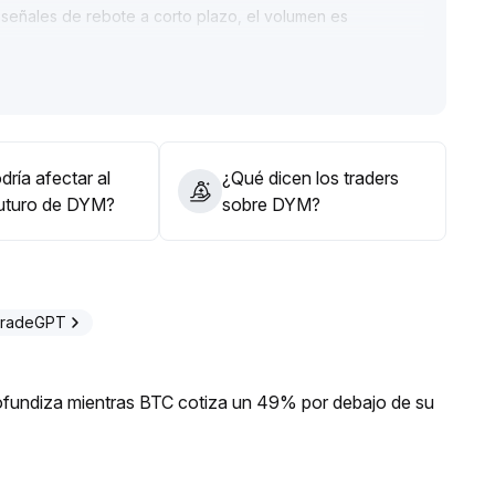
 señales de rebote a corto plazo, el volumen es
e el fondo de la fase podría estar cerca
.
 la ruptura del nivel de 0
.
mación de una estabilización, puede considerarse una
sgo de una corrección secundaria
.
ría afectar al
¿Qué dicen los traders
futuro de DYM?
sobre DYM?
TradeGPT
profundiza mientras BTC cotiza un 49% por debajo de su