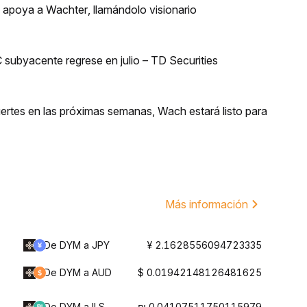
n apoya a Wachter, llamándolo visionario
 subyacente regrese en julio – TD Securities
uertes en las próximas semanas, Wach estará listo para
Más información
De DYM a JPY
¥ 2.1628556094723335
De DYM a AUD
$ 0.01942148126481625
De DYM a ILS
₪ 0.04107511750115979