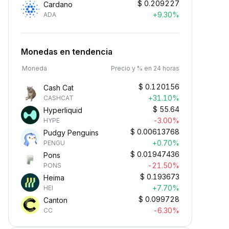
$
0.209227
Cardano
+9.30%
ADA
Monedas en tendencia
Moneda
Precio y % en 24 horas
$
0.120156
Cash Cat
+31.10%
CASHCAT
$
55.64
Hyperliquid
-3.00%
HYPE
$
0.00613768
Pudgy Penguins
+0.70%
PENGU
$
0.01947436
Pons
-21.50%
PONS
$
0.193673
Heima
+7.70%
HEI
$
0.099728
Canton
-6.30%
CC