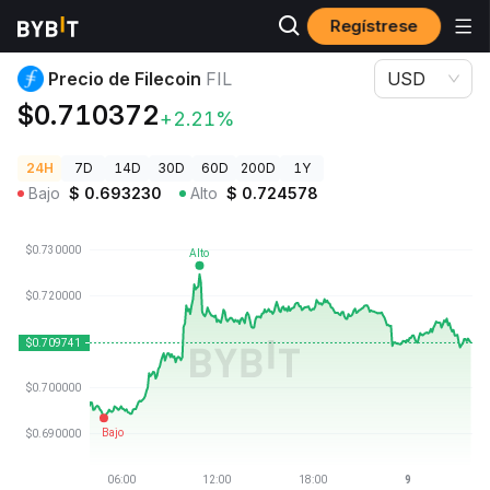
Regístrese
Precios de Criptomonedas
Precio de Filecoin FIL
Precio de Filecoin
FIL
USD
$0.710372
+2.21%
24H
7D
14D
30D
60D
200D
1Y
Bajo
$
0.693230
Alto
$
0.724578