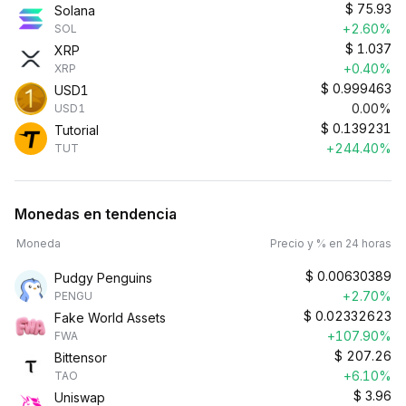
$
75.93
Solana
+2.60%
SOL
$
1.037
XRP
+0.40%
XRP
$
0.999463
USD1
0.00%
USD1
$
0.139231
Tutorial
+244.40%
TUT
Monedas en tendencia
Moneda
Precio y % en 24 horas
$
0.00630389
Pudgy Penguins
+2.70%
PENGU
$
0.02332623
Fake World Assets
+107.90%
FWA
$
207.26
Bittensor
+6.10%
TAO
$
3.96
Uniswap