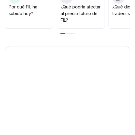
adicionales para el ecosistema de FIL; se recomienda
Por qué FIL ha
¿Qué podría afectar
¿Qué dicen
acumular posiciones de forma escalonada en el rango
subido hoy?
al precio futuro de
traders sob
inferior y esperar que los escenarios de IA catalicen
FIL?
una reevaluación del valor
.