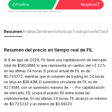
Positiva
Negativa
Nota: La información es solo para referencia.
Resumen
Análisis
Sentimiento
Noticias
Trading
Invertir
Clasifi
Resumen del precio en tiempo real de FIL
Al 9 de ago de 2026, FIL tiene una capitalización de mercado
total de $580.98M, lo que representa un cambio del +2.22%
en las últimas 24 horas. El precio actual de FIL es de
$0.710372, mientras que el volumen de trading en 24 horas
se sitúa en $38.43M. El suministro circulante de FIL es de
817.85M, con un suministro máximo de --. Por capitalización
de mercado, FIL ocupa el puesto 90 entre todas las
criptomonedas. En las últimas 24 horas, FIL alcanzó un máximo
de $0.725232 y un mínimo de $0.69323.