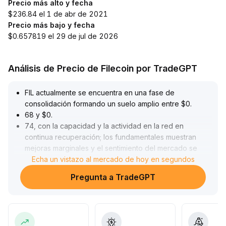
Precio más alto y fecha
$236.84 el 1 de abr de 2021
Precio más bajo y fecha
$0.657819 el 29 de jul de 2026
Análisis de Precio de Filecoin por TradeGPT
FIL actualmente se encuentra en una fase de
consolidación formando un suelo amplio entre $0
.
68 y $0
.
74, con la capacidad y la actividad en la red en
continua recuperación; los fundamentales muestran
mejoras marginales y el sentimiento del mercado se
está estabilizando gradualmente
Echa un vistazo al mercado de hoy en segundos
.
Si logra superar la resistencia de $0
.
Pregunta a TradeGPT
73, podría comenzar un rebote técnico; de lo contrario,
si cae por debajo de $0
.
68, se debe tener precaución ante un ajuste adicional
.
A mediano y largo plazo, la demanda de
almacenamiento para IA ofrece oportunidades