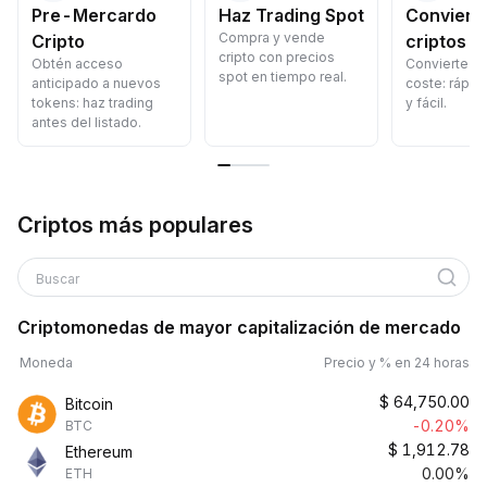
Pre-Mercardo
Haz Trading Spot
Convierte
Compra y vende
Cripto
criptos
cripto con precios
Obtén acceso
Convierte cr
spot en tiempo real.
anticipado a nuevos
coste: rápid
tokens: haz trading
y fácil.
antes del listado.
Criptos más populares
Buscar
Criptomonedas de mayor capitalización de mercado
Moneda
Precio y % en 24 horas
$
64,750.00
Bitcoin
-0.20%
BTC
$
1,912.78
Ethereum
0.00%
ETH