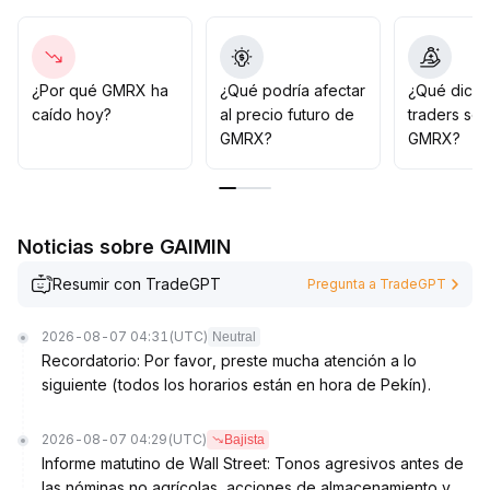
En esta etapa no hay catalizadores destacados, por lo
que se prevé que el precio mantendrá una estructura
neutral a ligeramente negativa (se recomienda vigilar el
soporte en xxx y la resistencia en yyy)
.
¿Por qué GMRX ha
¿Qué podría afectar
¿Qué dicen
La estrategia debe ser principalmente de observación,
caído hoy?
al precio futuro de
traders so
esperando pacientemente un impulso desde los
GMRX?
GMRX?
fundamentos o noticias importantes antes de intervenir
.
Noticias sobre GAIMIN
Resumir con TradeGPT
Pregunta a TradeGPT
2026-08-07 04:31
(UTC)
Neutral
Recordatorio: Por favor, preste mucha atención a lo
siguiente (todos los horarios están en hora de Pekín).
2026-08-07 04:29
(UTC)
Bajista
Informe matutino de Wall Street: Tonos agresivos antes de
las nóminas no agrícolas, acciones de almacenamiento y