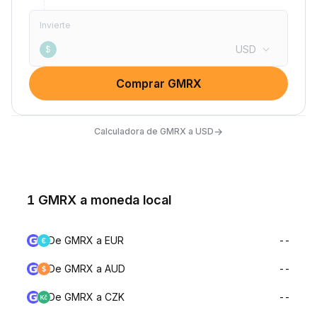
Invierte
USD
$
Comprar GMRX
→
Calculadora de GMRX a USD
1 GMRX a moneda local
De GMRX a EUR
--
De GMRX a AUD
--
De GMRX a CZK
--