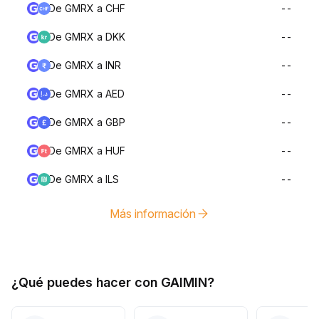
De GMRX a CHF
--
De GMRX a DKK
--
De GMRX a INR
--
De GMRX a AED
--
De GMRX a GBP
--
De GMRX a HUF
--
De GMRX a ILS
--
Más información
¿Qué puedes hacer con GAIMIN?