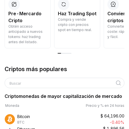
Pre-Mercardo
Haz Trading Spot
Convierte
Compra y vende
Cripto
criptos
cripto con precios
Obtén acceso
Convierte cr
spot en tiempo real.
anticipado a nuevos
coste: rápid
tokens: haz trading
y fácil.
antes del listado.
Criptos más populares
Buscar
Criptomonedas de mayor capitalización de mercado
Moneda
Precio y % en 24 horas
$
64,196.00
Bitcoin
-0.40%
BTC
$
1,896.56