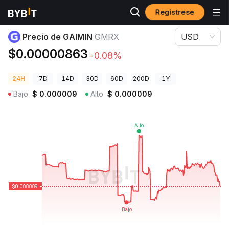
Regístrese
Precios de Criptomonedas
Precio de GAIMIN GMRX
Precio de GAIMIN
GMRX
USD
$0.00000863
-0.08%
24H
7D
14D
30D
60D
200D
1Y
Bajo
$
0.000009
Alto
$
0.000009