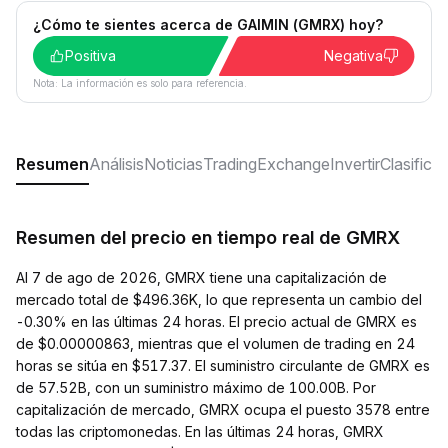
¿Cómo te sientes acerca de GAIMIN (GMRX) hoy?
Positiva
Negativa
Nota: La información es solo para referencia.
Resumen
Análisis
Noticias
Trading
Exchange
Invertir
Clasifica
Resumen del precio en tiempo real de GMRX
Al 7 de ago de 2026, GMRX tiene una capitalización de
mercado total de $496.36K, lo que representa un cambio del
-0.30% en las últimas 24 horas. El precio actual de GMRX es
de $0.00000863, mientras que el volumen de trading en 24
horas se sitúa en $517.37. El suministro circulante de GMRX es
de 57.52B, con un suministro máximo de 100.00B. Por
capitalización de mercado, GMRX ocupa el puesto 3578 entre
todas las criptomonedas. En las últimas 24 horas, GMRX