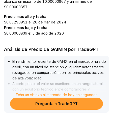
alcanzó un máximo de $0.00000867 y un mínimo de
$0.00000857.
Precio más alto y fecha
$0.03290951 el 26 de mar de 2024
Precio más bajo y fecha
$0.00000839 el 5 de ago de 2026
Análisis de Precio de GAIMIN por TradeGPT
El rendimiento reciente de GMRX en el mercado ha sido
débil, con un nivel de atención y liquidez notoriamente
rezagados en comparación con los principales activos
de alta volatilidad
.
A corto plazo, el valor se mantiene en un rango lateral,
con un equilibrio técnico entre compradores y
vendedores que aún no se ha roto de manera clara
Echa un vistazo al mercado de hoy en segundos
.
Falta la participación de actores principales y el
Pregunta a TradeGPT
volumen de operaciones continúa en niveles medio-
bajos
.