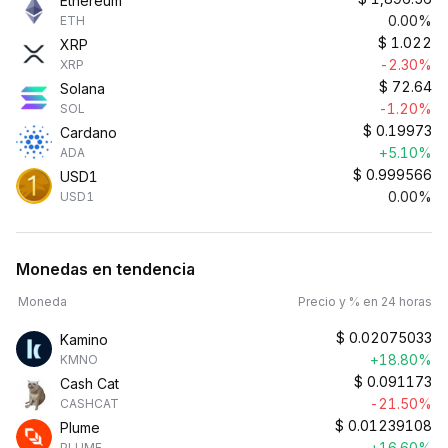
Ethereum
0.00%
ETH
$
1.022
XRP
-2.30%
XRP
$
72.64
Solana
-1.20%
SOL
$
0.19973
Cardano
+5.10%
ADA
$
0.999566
USD1
0.00%
USD1
Monedas en tendencia
Moneda
Precio y % en 24 horas
$
0.02075033
Kamino
+18.80%
KMNO
$
0.091173
Cash Cat
-21.50%
CASHCAT
$
0.01239108
Plume
+16.60%
PLUME