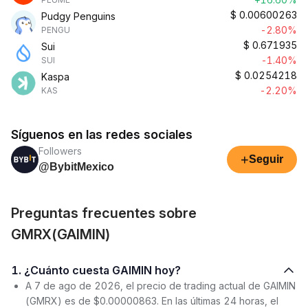
$
0.00600263
Pudgy Penguins
-2.80%
PENGU
$
0.671935
Sui
-1.40%
SUI
$
0.0254218
Kaspa
-2.20%
KAS
Síguenos en las redes sociales
Followers
+
Seguir
@BybitMexico
Preguntas frecuentes sobre
GMRX(GAIMIN)
1. ¿Cuánto cuesta GAIMIN hoy?
A 7 de ago de 2026, el precio de trading actual de GAIMIN
(GMRX) es de $0.00000863. En las últimas 24 horas, el