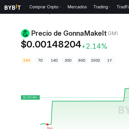
Comprar Cripto
Mercados
Trading
TradFi
Precios de Criptomonedas
Precio de GonnaMakeIt 
Precio de GonnaMakeIt
GMI
$0.00148204
+2.14%
24H
7D
14D
30D
60D
200D
1Y