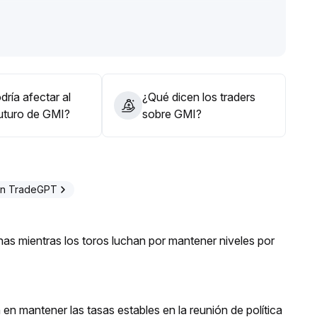
tivo los límites del rango de consolidación (pueden
, la postura principal debe ser defensiva y de
ón de rompimiento y volumen, para equilibrar el control
dades estructurales
.
ría afectar al
¿Qué dicen los traders
futuro de GMI?
sobre GMI?
on TradeGPT
as mientras los toros luchan por mantener niveles por
 en mantener las tasas estables en la reunión de política