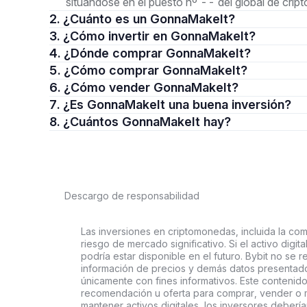
situándose en el puesto nº -- del global de cri
2. ¿Cuánto es un GonnaMakeIt?
3. ¿Cómo invertir en GonnaMakeIt?
4. ¿Dónde comprar GonnaMakeIt?
5. ¿Cómo comprar GonnaMakeIt?
6. ¿Cómo vender GonnaMakeIt?
7. ¿Es GonnaMakeIt una buena inversión?
8. ¿Cuántos GonnaMakeIt hay?
Descargo de responsabilidad
Las inversiones en criptomonedas, incluida la comp
riesgo de mercado significativo. Si el activo digi
podría estar disponible en el futuro. Bybit no se r
información de precios y demás datos presentado
únicamente con fines informativos. Este contenido
recomendación u oferta para comprar, vender o ma
mantener activos digitales, los inversores deberí