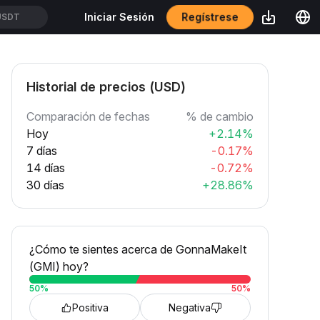
Regístrese
Iniciar Sesión
USDT
Historial de precios (USD)
Comparación de fechas
% de cambio
Hoy
+2.14%
7 días
-0.17%
14 días
-0.72%
30 días
+28.86%
¿Cómo te sientes acerca de GonnaMakeIt
(GMI) hoy?
50
%
50
%
Positiva
Negativa