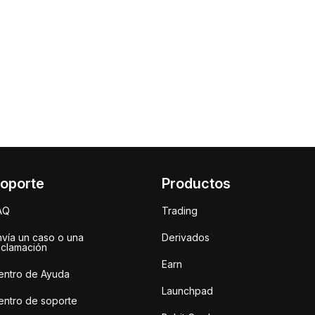
oporte
Productos
AQ
Trading
nvía un caso o una
Derivados
eclamación
Earn
entro de Ayuda
Launchpad
entro de soporte