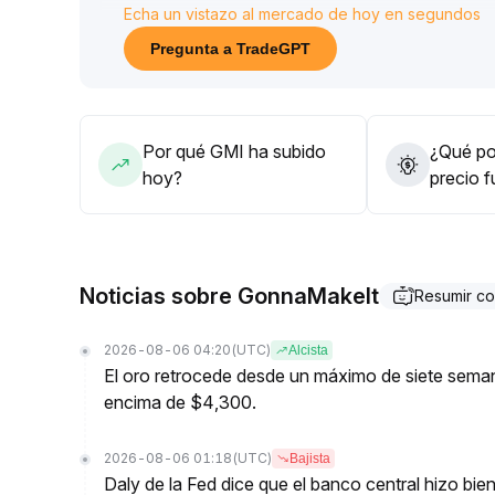
Echa un vistazo al mercado de hoy en segundos
riesgo que pueden salirse de control
.
Mientras el precio no rompa con volumen significa
Pregunta a TradeGPT
calcularse según los máximos y mínimos recientes)
observación, entrando sólo cuando haya confirmaci
del riesgo de retrocesos y la captura de oportuni
Por qué GMI ha subido
¿Qué pod
hoy?
precio 
Noticias sobre GonnaMakeIt
Resumir c
2026-08-06 04:20
(UTC)
Alcista
El oro retrocede desde un máximo de siete seman
encima de $4,300.
2026-08-06 01:18
(UTC)
Bajista
Daly de la Fed dice que el banco central hizo bien