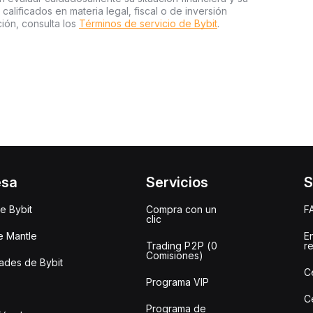
 calificados en materia legal, fiscal o de inversión
ión, consulta los
Términos de servicio de Bybit
.
esa
Servicios
S
e Bybit
Compra con un
F
clic
e Mantle
E
Trading P2P (0
r
Comisiones)
des de Bybit
C
Programa VIP
C
Programa de