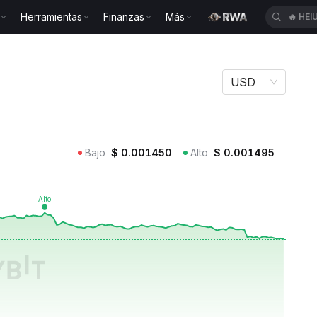
Herramientas
Finanzas
Más
🔥
HEI
GMI
USD
Bajo
$
0.001450
Alto
$
0.001495