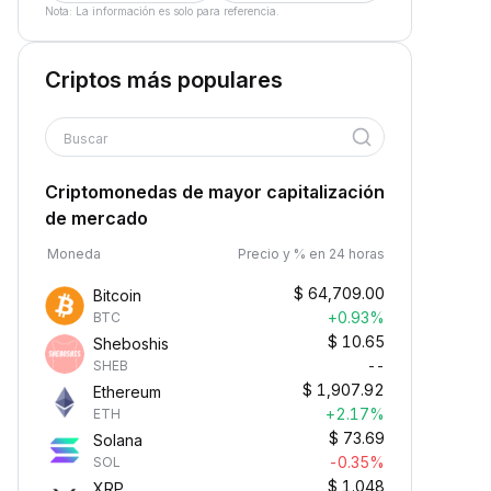
Nota: La información es solo para referencia.
Criptos más populares
Buscar
Criptomonedas de mayor capitalización
de mercado
Moneda
Precio y % en 24 horas
$
64,709.00
Bitcoin
+0.93%
BTC
$
10.65
Sheboshis
--
SHEB
$
1,907.92
Ethereum
+2.17%
ETH
$
73.69
Solana
-0.35%
SOL
$
1.048
XRP