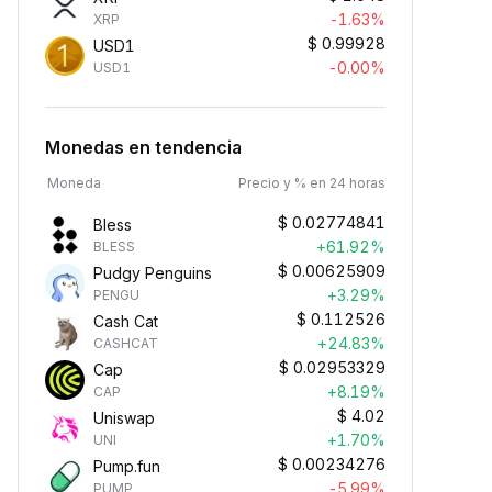
-1.63%
XRP
$
0.99928
USD1
-0.00%
USD1
Monedas en tendencia
Moneda
Precio y % en 24 horas
$
0.02774841
Bless
+61.92%
BLESS
$
0.00625909
Pudgy Penguins
+3.29%
PENGU
$
0.112526
Cash Cat
+24.83%
CASHCAT
$
0.02953329
Cap
+8.19%
CAP
$
4.02
Uniswap
+1.70%
UNI
$
0.00234276
Pump.fun
-5.99%
PUMP