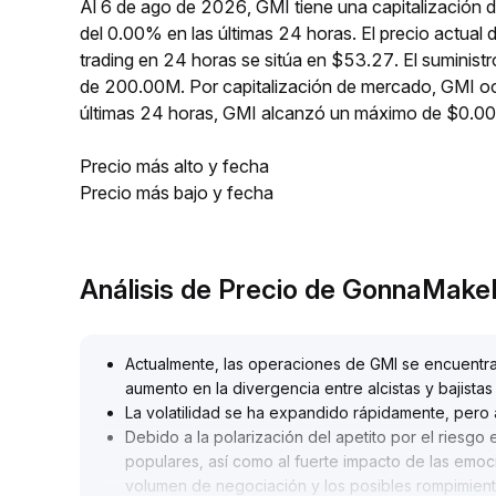
Al 6 de ago de 2026, GMI tiene una capitalización 
del 0.00% en las últimas 24 horas. El precio actua
trading en 24 horas se sitúa en $53.27. El suminist
de 200.00M. Por capitalización de mercado, GMI oc
últimas 24 horas, GMI alcanzó un máximo de $0.
Precio más alto y fecha
Precio más bajo y fecha
Análisis de Precio de GonnaMake
Actualmente, las operaciones de GMI se encuentra
aumento en la divergencia entre alcistas y bajista
La volatilidad se ha expandido rápidamente, pero
Debido a la polarización del apetito por el riesgo 
populares, así como al fuerte impacto de las emo
volumen de negociación y los posibles rompimient