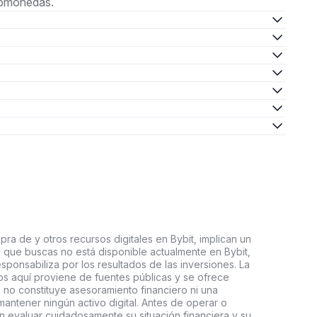
ptomonedas.
ra de y otros recursos digitales en Bybit, implican un
tal que buscas no está disponible actualmente en Bybit,
esponsabiliza por los resultados de las inversiones. La
s aquí proviene de fuentes públicas y se ofrece
 no constituye asesoramiento financiero ni una
ntener ningún activo digital. Antes de operar o
an evaluar cuidadosamente su situación financiera y su