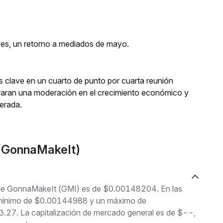
ses, un retorno a mediados de mayo.
rés clave en un cuarto de punto por cuarta reunión
aran una moderación en el crecimiento económico y
perada.
(GonnaMakeIt)
l de GonnaMakeIt (GMI) es de $0.00148204. En las
un mínimo de $0.00144988 y un máximo de
27. La capitalización de mercado general es de $--,