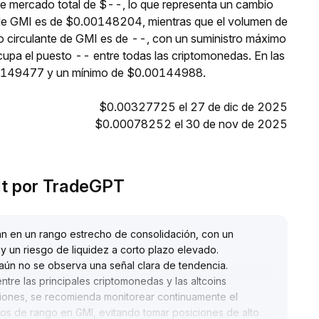
de mercado total de $--, lo que representa un cambio
l de GMI es de $0.00148204, mientras que el volumen de
ro circulante de GMI es de --, con un suministro máximo
upa el puesto -- entre todas las criptomonedas. En las
00149477 y un mínimo de $0.00144988.
$0.00327725 el 27 de dic de 2025
$0.00078252 el 30 de nov de 2025
It por TradeGPT
n en un rango estrecho de consolidación, con un
s y un riesgo de liquidez a corto plazo elevado
.
 aún no se observa una señal clara de tendencia
.
entre las principales criptomonedas y las altcoins
ciones, se recomienda monitorear continuamente el
os de rango en GMI, evitando tomar posiciones de alto