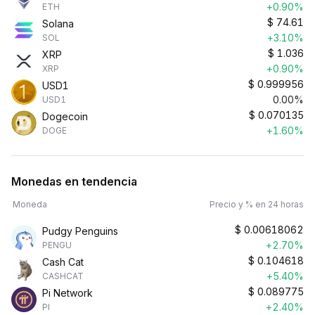
+0.90%
ETH
$
74.61
Solana
+3.10%
SOL
$
1.036
XRP
+0.90%
XRP
$
0.999956
USD1
0.00%
USD1
$
0.070135
Dogecoin
+1.60%
DOGE
Monedas en tendencia
Moneda
Precio y % en 24 horas
$
0.00618062
Pudgy Penguins
+2.70%
PENGU
$
0.104618
Cash Cat
+5.40%
CASHCAT
$
0.089775
Pi Network
+2.40%
PI