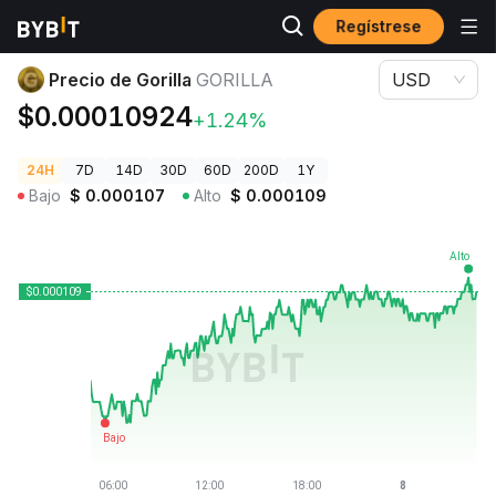
Regístrese
Precios de Criptomonedas
Precio de Gorilla GORILLA
Precio de Gorilla
GORILLA
USD
$0.00010924
+1.24%
24H
7D
14D
30D
60D
200D
1Y
Bajo
$
0.000107
Alto
$
0.000109