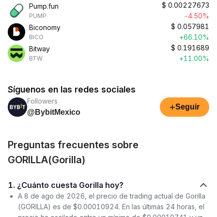
$
0.00227673
Pump.fun
-4.50%
PUMP
$
0.057981
Biconomy
+66.10%
BICO
$
0.191689
Bitway
+11.00%
BTW
Síguenos en las redes sociales
Followers
+
Seguir
@BybitMexico
Preguntas frecuentes sobre
GORILLA(Gorilla)
1. ¿Cuánto cuesta Gorilla hoy?
A 8 de ago de 2026, el precio de trading actual de Gorilla
(GORILLA) es de $0.00010924. En las últimas 24 horas, el