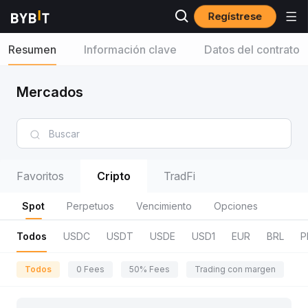
Regístrese
Resumen
Información clave
Datos del contrato
Mercados
Favoritos
Cripto
TradFi
Spot
Perpetuos
Vencimiento
Opciones
Todos
USDC
USDT
USDE
USD1
EUR
BRL
P
Todos
0 Fees
50% Fees
Trading con margen
R