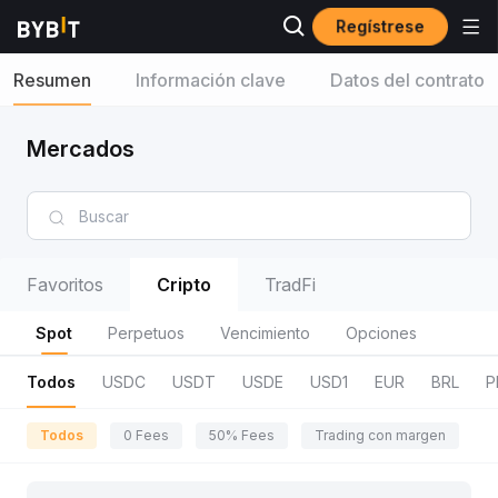
Regístrese
Resumen
Información clave
Datos del contrato
Mercados
Favoritos
Cripto
TradFi
Spot
Perpetuos
Vencimiento
Opciones
Todos
USDC
USDT
USDE
USD1
EUR
BRL
P
Todos
0 Fees
50% Fees
Trading con margen
R