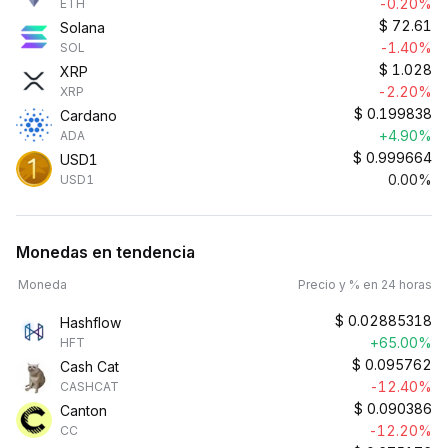
-0.20%
ETH
$
72.61
Solana
-1.40%
SOL
$
1.028
XRP
-2.20%
XRP
$
0.199838
Cardano
+4.90%
ADA
$
0.999664
USD1
0.00%
USD1
Monedas en tendencia
Moneda
Precio y % en 24 horas
$
0.02885318
Hashflow
+65.00%
HFT
$
0.095762
Cash Cat
-12.40%
CASHCAT
$
0.090386
Canton
-12.20%
CC