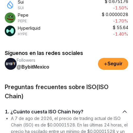
$
0.675176
Sui
-1.50%
SUI
$
0.0000028
Pepe
-1.70%
PEPE
$
55.64
Hyperliquid
-1.40%
HYPE
Síguenos en las redes sociales
Followers
+
Seguir
@BybitMexico
Preguntas frecuentes sobre ISO(ISO
Chain)
1. ¿Cuánto cuesta ISO Chain hoy?
A 7 de ago de 2026, el precio de trading actual de ISO
Chain (ISO) es de $0.00001528. En las últimas 24 horas, el
precio ha oscilado entre un mínimo de $0.00001528 y un