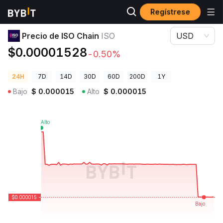
Regístrese
Precios de Criptomonedas
Precio de ISO Chain ISO
Precio de ISO Chain
ISO
USD
$0.00001528
-0.50%
24H
7D
14D
30D
60D
200D
1Y
Bajo
$
0.000015
Alto
$
0.000015