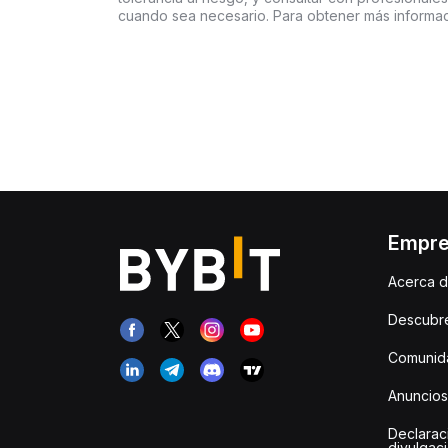
cuando sea necesario. Para obtener más informaci
Empr
Acerca d
Descubr
Comunida
Anuncios
Declarac
divulgac