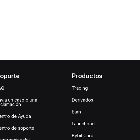
oporte
Productos
AQ
Trading
nvía un caso o una
Derivados
eclamación
Earn
entro de Ayuda
Launchpad
entro de soporte
Bybit Card
ugerencias del