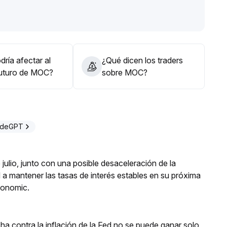
en el volumen de operaciones
.
e volumen, se puede considerar una mayor asignación;
ar tomar posiciones grandes
.
ría afectar al
¿Qué dicen los traders
futuro de MOC?
sobre MOC?
adeGPT
julio, junto con una posible desaceleración de la
d a mantener las tasas de interés estables en su próxima
conomic.
a contra la inflación de la Fed no se puede ganar solo