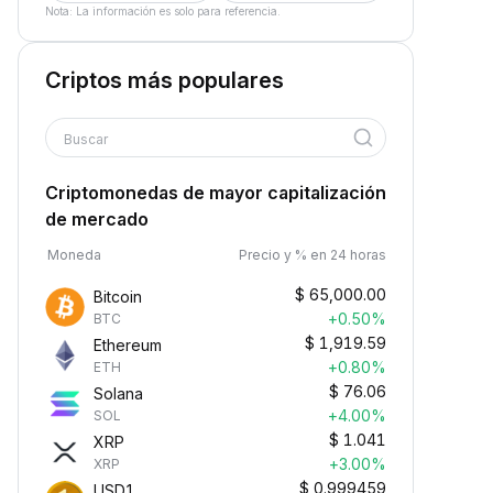
Nota: La información es solo para referencia.
Criptos más populares
Buscar
Criptomonedas de mayor capitalización
de mercado
Moneda
Precio y % en 24 horas
$
65,000.00
Bitcoin
+0.50%
BTC
$
1,919.59
Ethereum
+0.80%
ETH
$
76.06
Solana
+4.00%
SOL
$
1.041
XRP
+3.00%
XRP
$
0.999459
USD1