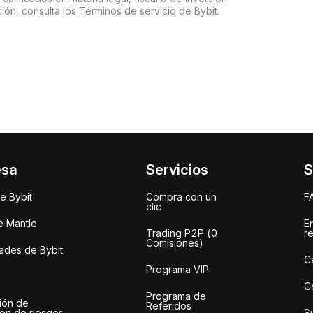
ón, consulta los Términos de servicio de Bybit.
esa
Servicios
S
e Bybit
Compra con un
F
clic
e Mantle
E
Trading P2P (0
r
Comisiones)
des de Bybit
C
Programa VIP
C
Programa de
ión de
Referidos
ión de riesgos
S