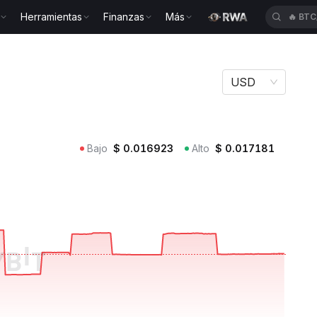
Herramientas
Finanzas
Más
🔥
TU
C
USD
Bajo
$
0.016923
Alto
$
0.017181