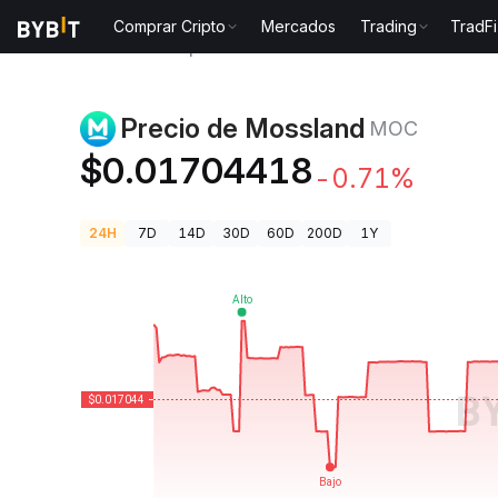
Comprar Cripto
Mercados
Trading
TradFi
Precios de Criptomonedas
Precio de Mossland MO
Precio de Mossland
MOC
$0.01704418
-0.71%
24H
7D
14D
30D
60D
200D
1Y