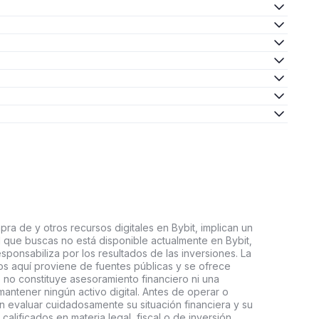
ra de y otros recursos digitales en Bybit, implican un
tal que buscas no está disponible actualmente en Bybit,
esponsabiliza por los resultados de las inversiones. La
s aquí proviene de fuentes públicas y se ofrece
 no constituye asesoramiento financiero ni una
ntener ningún activo digital. Antes de operar o
an evaluar cuidadosamente su situación financiera y su
 calificados en materia legal, fiscal o de inversión