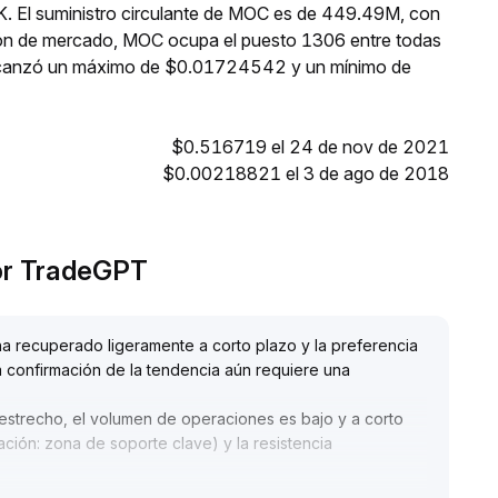
K. El suministro circulante de MOC es de 449.49M, con
ión de mercado, MOC ocupa el puesto 1306 entre todas
 alcanzó un máximo de $0.01724542 y un mínimo de
$0.516719 el 24 de nov de 2021
$0.00218821 el 3 de ago de 2018
por TradeGPT
a recuperado ligeramente a corto plazo y la preferencia
a confirmación de la tendencia aún requiere una
estrecho, el volumen de operaciones es bajo y a corto
cación: zona de soporte clave) y la resistencia
e manera exploratoria, establecer estrictos niveles de