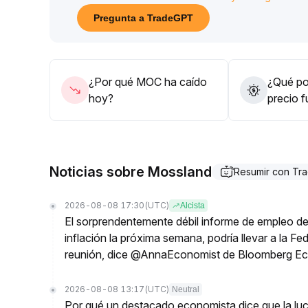
stop-loss y continuar monitoreando los cambios 
Pregunta a TradeGPT
Si posteriormente hay una ruptura con aumento d
mientras la tendencia no esté clara, se debe evit
¿Por qué MOC ha caído
¿Qué pod
hoy?
precio 
Noticias sobre Mossland
Resumir con Tr
2026-08-08 17:30
(UTC)
Alcista
El sorprendentemente débil informe de empleo de 
inflación la próxima semana, podría llevar a la Fe
reunión, dice @AnnaEconomist de Bloomberg E
2026-08-08 13:17
(UTC)
Neutral
Por qué un destacado economista dice que la luch