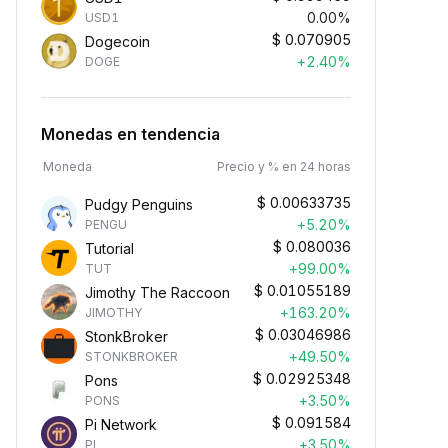
0.00%
USD1
$
0.070905
Dogecoin
+2.40%
DOGE
Monedas en tendencia
Moneda
Precio y % en 24 horas
$
0.00633735
Pudgy Penguins
+5.20%
PENGU
$
0.080036
Tutorial
+99.00%
TUT
$
0.01055189
Jimothy The Raccoon
+163.20%
JIMOTHY
$
0.03046986
StonkBroker
+49.50%
STONKBROKER
$
0.02925348
Pons
+3.50%
PONS
$
0.091584
Pi Network
+3.50%
PI