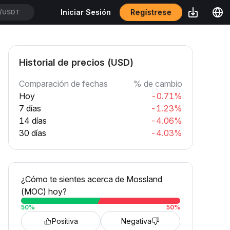
Regístrese
Iniciar Sesión
TUSDT
Historial de precios (USD)
Comparación de fechas
% de cambio
Hoy
-0.71%
7 días
-1.23%
14 días
-4.06%
30 días
-4.03%
¿Cómo te sientes acerca de Mossland
(MOC) hoy?
50
%
50
%
Positiva
Negativa