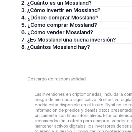
2. ¿Cuánto es un Mossland?
3. ¿Cómo invertir en Mossland?
4. ¿Dónde comprar Mossland?
5. ¿Cómo comprar Mossland?
6. ¿Cómo vender Mossland?
7. ¿Es Mossland una buena inversión?
8. ¿Cuántos Mossland hay?
Descargo de responsabilidad
Las inversiones en criptomonedas, incluida la comp
riesgo de mercado significativo. Si el activo digi
podría estar disponible en el futuro. Bybit no se r
información de precios y demás datos presentado
únicamente con fines informativos. Este contenido
recomendación u oferta para comprar, vender o ma
mantener activos digitales, los inversores deberí
tolerancia al riesgo, y consultar con profesionales