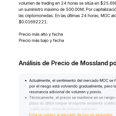
volumen de trading en 24 horas se sitúa en $25.69
un suministro máximo de 500.00M. Por capitalizac
las criptomonedas. En las últimas 24 horas, MOC
$0.01692221.
Precio más alto y fecha
Precio más bajo y fecha
Análisis de Precio de Mossland 
Actualmente, el sentimiento del mercado MOC se h
por el riesgo está volviendo gradualmente, pero l
resonancia adicional de volumen y precio
.
Técnicamente, el precio se mantiene en un rango 
plazo es difícil romper el soporte existente (califi
(calificación: zona de presión superior)
.
Echa un vistazo al mercado de hoy en segundos
Se recomienda participar con posiciones ligeras d