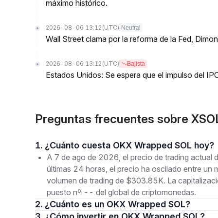
máximo histórico.
2026-08-06 13:12
(UTC)
Neutral
Wall Street clama por la reforma de la Fed, Dimo
2026-08-06 13:12
(UTC)
Bajista
Estados Unidos: Se espera que el impulso del IPC
Preguntas frecuentes sobre XS
1. ¿Cuánto cuesta OKX Wrapped SOL hoy?
A 7 de ago de 2026, el precio de trading actua
últimas 24 horas, el precio ha oscilado entre 
volumen de trading de $303.85K. La capitalizac
puesto nº -- del global de criptomonedas.
2. ¿Cuánto es un OKX Wrapped SOL?
3. ¿Cómo invertir en OKX Wrapped SOL?