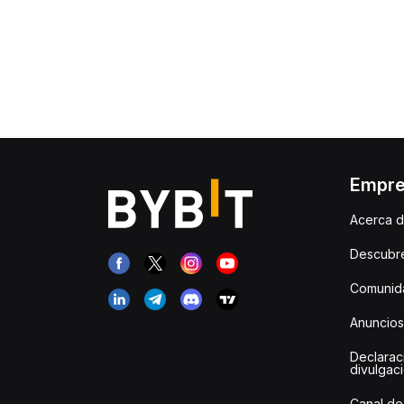
Empr
Acerca d
Descubr
Comunida
Anuncios
Declarac
divulgac
Canal de