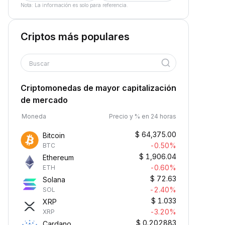
Nota: La información es solo para referencia.
Criptos más populares
Buscar
Criptomonedas de mayor capitalización
de mercado
Moneda
Precio y % en 24 horas
$
64,375.00
Bitcoin
-0.50%
BTC
$
1,906.04
Ethereum
-0.60%
ETH
$
72.63
Solana
-2.40%
SOL
$
1.033
XRP
-3.20%
XRP
$
0.202883
Cardano