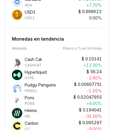
+7.70%
ADA
$
0.999622
USD1
0.00%
USD1
Monedas en tendencia
Moneda
Precio y % en 24 horas
$
0.10141
Cash Cat
+12.50%
CASHCAT
$
56.24
Hyperliquid
-2.90%
HYPE
$
0.00607731
Pudgy Penguins
-1.20%
PENGU
$
0.02047955
Pons
+9.00%
PONS
$
0.194041
Heima
-31.50%
HEI
$
0.095297
Canton
-9.00%
CC