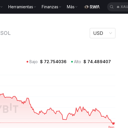
Herramientas
Finanzas
Más
🔥
XAU
 SOL XSOL
XSOL
USD
Bajo
$
72.754036
Alto
$
74.489407