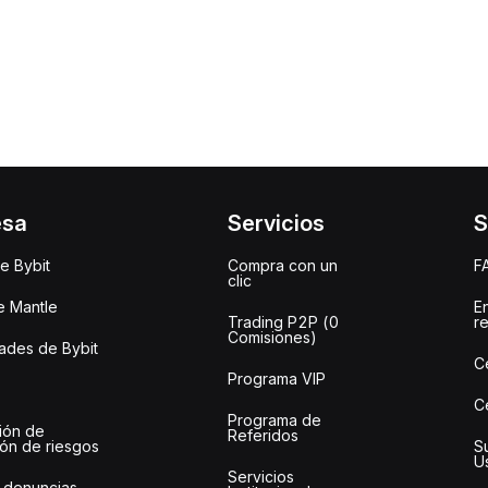
esa
Servicios
S
e Bybit
Compra con un
F
clic
e Mantle
E
Trading P2P (0
r
Comisiones)
des de Bybit
C
Programa VIP
C
Programa de
ión de
Referidos
ión de riesgos
S
U
Servicios
 denuncias