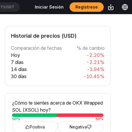
Regístrese
Iniciar Sesión
T/USDT
Historial de precios (USD)
Comparación de fechas
% de cambio
Hoy
-2.20%
7 días
-2.21%
14 días
-3.94%
30 días
-10.45%
¿Cómo te sientes acerca de OKX Wrapped
SOL (XSOL) hoy?
50
%
50
%
Positiva
Negativa