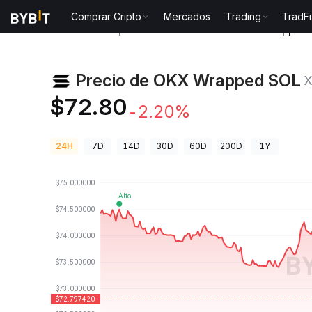
Comprar Cripto
Mercados
Trading
TradFi
Precios de Criptomonedas
Precio de OKX Wrapped
Precio de OKX Wrapped SOL
$72.80
-2.20%
24H
7D
14D
30D
60D
200D
1Y