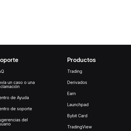
oporte
Productos
AQ
Trading
nvía un caso o una
Derivados
eclamación
Earn
entro de Ayuda
Launchpad
entro de soporte
Bybit Card
ugerencias del
suario
TradingView