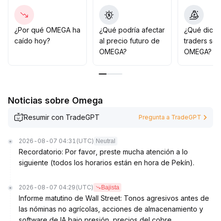
En cuanto a estrategia de inversión, se sugiere
construir posiciones por etapas, priorizando la
confirmación de que el precio se mantiene sobre las
¿Por qué OMEGA ha
¿Qué podría afectar
¿Qué dicen
medias móviles de corto plazo y zonas clave de
caído hoy?
al precio futuro de
traders so
soporte (de manera cualitativa, usando las medias
OMEGA?
OMEGA?
móviles y los soportes como límites; cuantitativamente,
ponga especial atención en la MA20 y MA60),
incrementando después y estableciendo estrictamente
stop loss para controlar los riesgos de posibles
Noticias sobre Omega
retrocesos
.
La ampliación de posiciones a mediano y largo plazo
Resumir con TradeGPT
Pregunta a TradeGPT
debe considerar el costo en cadena y las señales de
liquidez macroeconómica, esperando pacientemente
2026-08-07 04:31
(UTC)
Neutral
señales claras de indicadores de tendencia para evitar
Recordatorio: Por favor, preste mucha atención a lo
falsos rompimientos provocados por la recuperación
siguiente (todos los horarios están en hora de Pekín).
del sentimiento
.
2026-08-07 04:29
(UTC)
Bajista
Informe matutino de Wall Street: Tonos agresivos antes de
las nóminas no agrícolas, acciones de almacenamiento y
software de IA bajo presión, precios del cobre