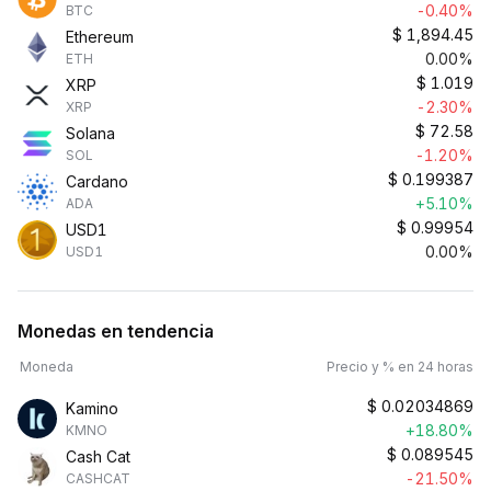
-0.40%
BTC
$
1,894.45
Ethereum
0.00%
ETH
$
1.019
XRP
-2.30%
XRP
$
72.58
Solana
-1.20%
SOL
$
0.199387
Cardano
+5.10%
ADA
$
0.99954
USD1
0.00%
USD1
Monedas en tendencia
Moneda
Precio y % en 24 horas
$
0.02034869
Kamino
+18.80%
KMNO
$
0.089545
Cash Cat
-21.50%
CASHCAT