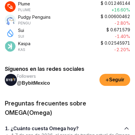
$
0.01246144
Plume
+16.60%
PLUME
$
0.00600462
Pudgy Penguins
-2.80%
PENGU
$
0.671579
Sui
-1.40%
SUI
$
0.02545971
Kaspa
-2.20%
KAS
Síguenos en las redes sociales
Followers
+
Seguir
@BybitMexico
Preguntas frecuentes sobre
OMEGA(Omega)
1. ¿Cuánto cuesta Omega hoy?