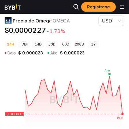
Regístrese
Precios de Criptomonedas
Precio de Omega OMEGA
Precio de Omega
OMEGA
USD
$0.0000227
-1.73%
24H
7D
14D
30D
60D
200D
1Y
Bajo
$
0.000023
Alto
$
0.000023