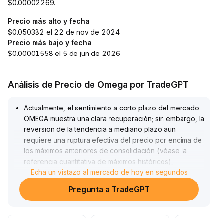
$0.00002269.
Precio más alto y fecha
$0.050382 el 22 de nov de 2024
Precio más bajo y fecha
$0.00001558 el 5 de jun de 2026
Análisis de Precio de Omega por TradeGPT
Actualmente, el sentimiento a corto plazo del mercado
OMEGA muestra una clara recuperación; sin embargo, la
reversión de la tendencia a mediano plazo aún
requiere una ruptura efectiva del precio por encima de
los máximos anteriores de consolidación (véase la
referencia cuantitativa de máximos históricos),
acompañada de un volumen sostenido para confirmar
Echa un vistazo al mercado de hoy en segundos
la continuidad de los alcistas
.
Pregunta a TradeGPT
A corto plazo, se recomienda prestar atención a los
aumentos de volumen que acompañan los intentos de
rebote intradía
.