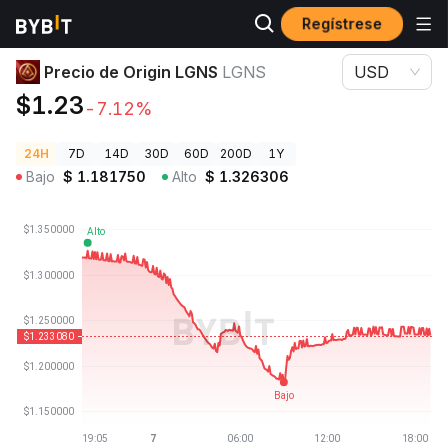
Regístrese
Precios de Criptomonedas
Precio de Origin LGNS LGNS
Precio de Origin LGNS
LGNS
USD
$1.23
-7.12%
24H
7D
14D
30D
60D
200D
1Y
Bajo
$
1.181750
Alto
$
1.326306