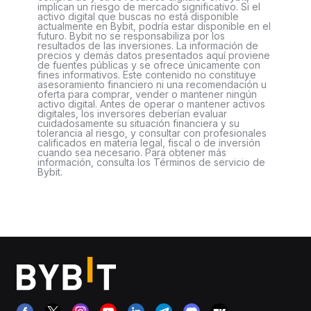
implican un riesgo de mercado significativo. Si el
activo digital que buscas no está disponible
actualmente en Bybit, podría estar disponible en el
futuro. Bybit no se responsabiliza por los
resultados de las inversiones. La información de
precios y demás datos presentados aquí proviene
de fuentes públicas y se ofrece únicamente con
fines informativos. Este contenido no constituye
asesoramiento financiero ni una recomendación u
oferta para comprar, vender o mantener ningún
activo digital. Antes de operar o mantener activos
digitales, los inversores deberían evaluar
cuidadosamente su situación financiera y su
tolerancia al riesgo, y consultar con profesionales
calificados en materia legal, fiscal o de inversión
cuando sea necesario. Para obtener más
información, consulta los Términos de servicio de
Bybit.