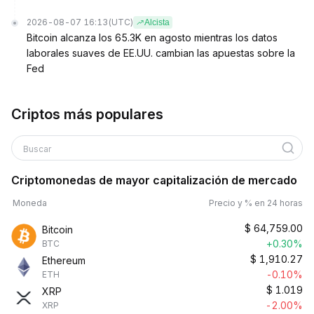
2026-08-07 16:13
(UTC)
Alcista
Bitcoin alcanza los 65.3K en agosto mientras los datos
laborales suaves de EE.UU. cambian las apuestas sobre la
Fed
Criptos más populares
Buscar
Criptomonedas de mayor capitalización de mercado
Moneda
Precio y % en 24 horas
$
64,759.00
Bitcoin
+0.30%
BTC
$
1,910.27
Ethereum
-0.10%
ETH
$
1.019
XRP
-2.00%
XRP