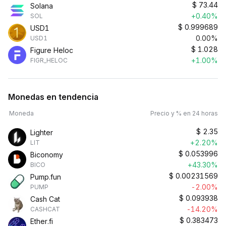
$
73.44
Solana
+0.40%
SOL
$
0.999689
USD1
0.00%
USD1
$
1.028
Figure Heloc
+1.00%
FIGR_HELOC
Monedas en tendencia
Moneda
Precio y % en 24 horas
$
2.35
Lighter
+2.20%
LIT
$
0.053996
Biconomy
+43.30%
BICO
$
0.00231569
Pump.fun
-2.00%
PUMP
$
0.093938
Cash Cat
-14.20%
CASHCAT
$
0.383473
Ether.fi