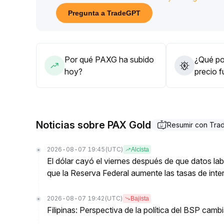
cambiando la tendencia a un fuerte ciclo alcista d
Pregunta a TradeGPT
Se recomienda aumentar posiciones por encima de
la estrategia alcista en sintonía con las compras 
dólares se debe estar alerta ante posibles retroc
Por qué PAXG ha subido
¿Qué pod
hoy?
precio 
Noticias sobre PAX Gold
Resumir con Tr
2026-08-07 19:45
(UTC)
Alcista
El dólar cayó el viernes después de que datos lab
que la Reserva Federal aumente las tasas de inter
2026-08-07 19:42
(UTC)
Bajista
Filipinas: Perspectiva de la política del BSP cam