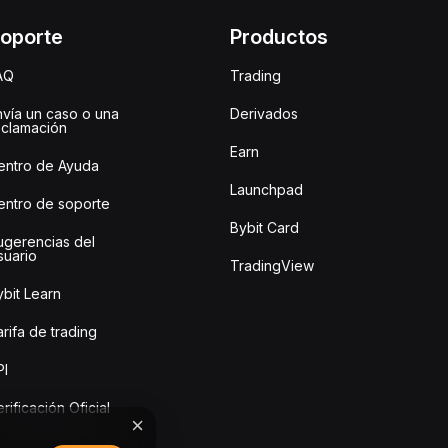
oporte
Productos
AQ
Trading
nvía un caso o una
Derivados
eclamación
Earn
entro de Ayuda
Launchpad
entro de soporte
Bybit Card
ugerencias del
suario
TradingView
bit Learn
rifa de trading
PI
rificación Oficial