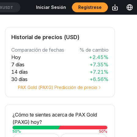
Regístrese
Iniciar Sesión
CXUSDT
Historial de precios (USD)
Comparación de fechas
% de cambio
Hoy
+2.45%
7 días
+7.35%
14 días
+7.21%
30 días
+6.56%
PAX Gold (PAXG) Predicción de precio
¿Cómo te sientes acerca de PAX Gold
(PAXG) hoy?
50
%
50
%