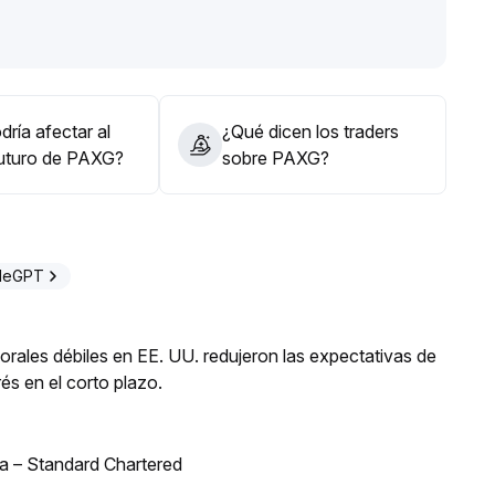
e corto plazo
.
 4,200 dólares cuando surjan oportunidades, siguiendo
de bancos centrales y CTA; si cae por debajo de 4,100
esos
.
ría afectar al
¿Qué dicen los traders
futuro de PAXG?
sobre PAXG?
adeGPT
orales débiles en EE. UU. redujeron las expectativas de
és en el corto plazo.
bia – Standard Chartered