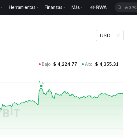
Herramientas
Finanzas
Más
🔥
SP
USD
Bajo
$
4,224.77
Alto
$
4,355.31