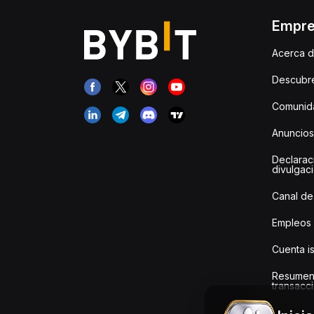
Empr
Acerca d
Descubr
Comunida
Anuncios
Declarac
divulgac
Canal de
Empleos
Cuenta i
Resumen
transacci