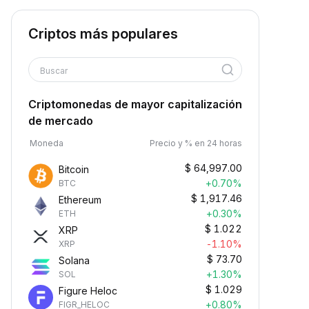
Criptos más populares
Buscar
Criptomonedas de mayor capitalización
de mercado
Moneda
Precio y % en 24 horas
$
64,997.00
Bitcoin
+0.70%
BTC
$
1,917.46
Ethereum
+0.30%
ETH
$
1.022
XRP
-1.10%
XRP
$
73.70
Solana
+1.30%
SOL
$
1.029
Figure Heloc
+0.80%
FIGR_HELOC