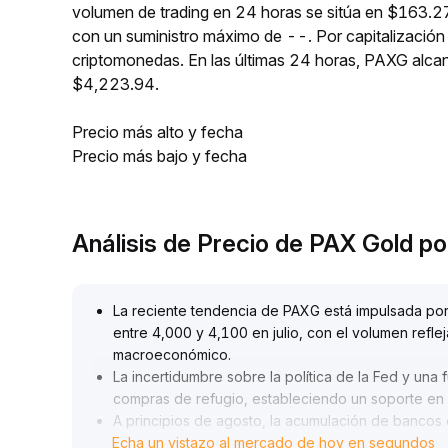
volumen de trading en 24 horas se sitúa en $163.2
con un suministro máximo de --. Por capitalizació
criptomonedas. En las últimas 24 horas, PAXG alc
$4,223.94.
Precio más alto y fecha
Precio más bajo y fecha
Análisis de Precio de PAX Gold p
La reciente tendencia de PAXG está impulsada por 
entre 4,000 y 4,100 en julio, con el volumen refl
macroeconómico
.
La incertidumbre sobre la política de la Fed y una 
compras de refugio, estableciendo un soporte en 
A principios de agosto, la acumulación de bancos
Echa un vistazo al mercado de hoy en segundos
el precio del oro, PAXG superó el máximo de 4,272