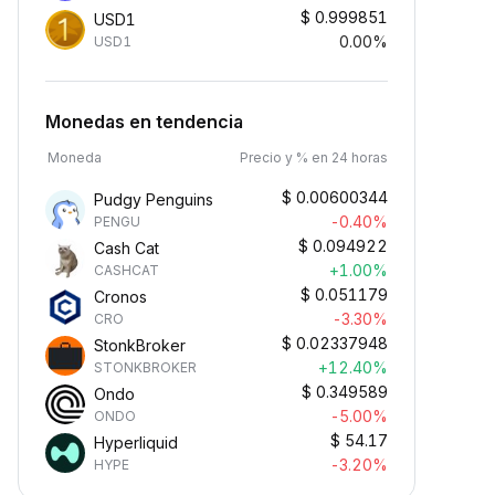
$
0.999851
USD1
0.00%
USD1
Monedas en tendencia
Moneda
Precio y % en 24 horas
$
0.00600344
Pudgy Penguins
-0.40%
PENGU
$
0.094922
Cash Cat
+1.00%
CASHCAT
$
0.051179
Cronos
-3.30%
CRO
$
0.02337948
StonkBroker
+12.40%
STONKBROKER
Gana ingresos pasivos
$
0.349589
Ondo
ana recompensas pasivas:
-5.00%
ONDO
eposita tus fondos y observa
ómo crecen.
$
54.17
Hyperliquid
-3.20%
HYPE