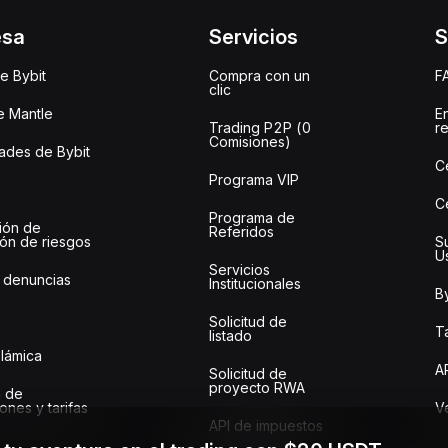
esa
Servicios
S
e Bybit
Compra con un
F
clic
e Mantle
E
Trading P2P (0
r
Comisiones)
des de Bybit
C
Programa VIP
C
Programa de
ión de
Referidos
ión de riesgos
S
U
Servicios
 denuncias
Institucionales
By
Solicitud de
Ta
listado
slámica
A
Solicitud de
proyecto RWA
 de
ones y tarifas
Ve
API de impuestos