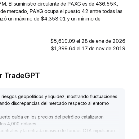
7M. El suministro circulante de PAXG es de 436.55K,
n de mercado, PAXG ocupa el puesto 42 entre todas las
anzó un máximo de $4,358.01 y un mínimo de
$5,619.09 el 28 de ene de 2026
$1,399.64 el 17 de nov de 2019
or TradeGPT
riesgos geopolíticos y liquidez, mostrando fluctuaciones
ejando discrepancias del mercado respecto al entorno
fuerte caída en los precios del petróleo catalizaron
los 4,000 dólares
.
 centrales y la entrada masiva de fondos CTA impulsaron
 dólares, con un aumento significativo en el volumen,