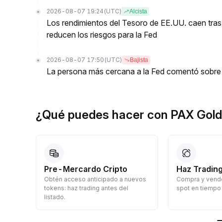
2026-08-07 19:24
(UTC)
Alcista
Los rendimientos del Tesoro de EE.UU. caen tras
reducen los riesgos para la Fed
2026-08-07 17:50
(UTC)
Bajista
La persona más cercana a la Fed comentó sobre 
¿Qué puedes hacer con PAX Gol
Pre-Mercardo Cripto
Haz Trading
Obtén acceso anticipado a nuevos
Compra y vende
a
tokens: haz trading antes del
spot en tiempo 
listado.