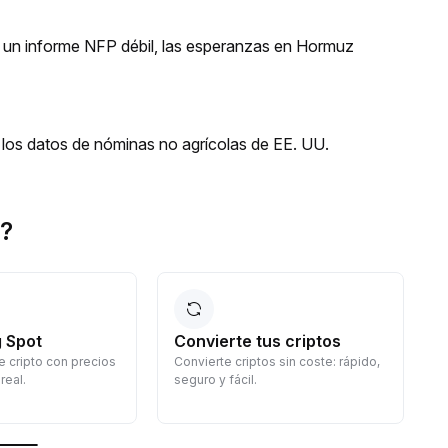
 un informe NFP débil, las esperanzas en Hormuz
los datos de nóminas no agrícolas de EE. UU.
d?
 Spot
Convierte tus criptos
 cripto con precios
Convierte criptos sin coste: rápido,
G
real.
seguro y fácil.
d
c