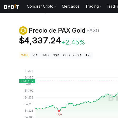
Comprar Cripto
Mercados
Trading
TradFi
Precios de Criptomonedas
Precio de PAX Gold PAXG
Precio de PAX Gold
PAXG
$4,337.24
+2.45%
24H
7D
14D
30D
60D
200D
1Y