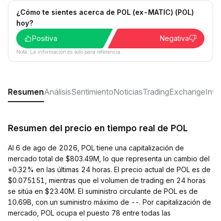
¿Cómo te sientes acerca de POL (ex-MATIC) (POL)
hoy?
Positiva
Negativa
Nota: La información es solo para referencia.
Resumen
Análisis
Sentimiento
Noticias
Trading
Exchange
Inver
Resumen del precio en tiempo real de POL
Al 6 de ago de 2026, POL tiene una capitalización de
mercado total de $803.49M, lo que representa un cambio del
+0.32% en las últimas 24 horas. El precio actual de POL es de
$0.075151, mientras que el volumen de trading en 24 horas
se sitúa en $23.40M. El suministro circulante de POL es de
10.69B, con un suministro máximo de --. Por capitalización de
mercado, POL ocupa el puesto 78 entre todas las