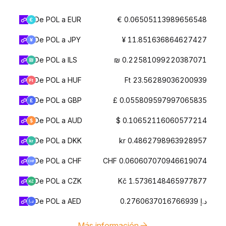
De POL a EUR
€ 0.06505113989656548
De POL a JPY
¥ 11.851636864627427
De POL a ILS
₪ 0.22581099220387071
De POL a HUF
Ft 23.56289036200939
De POL a GBP
£ 0.055809597997065835
De POL a AUD
$ 0.10652116060577214
De POL a DKK
kr 0.4862798963928957
De POL a CHF
CHF 0.060607070946619074
De POL a CZK
Kč 1.5736148465977877
De POL a AED
د.إ 0.2760637016766939
Más información