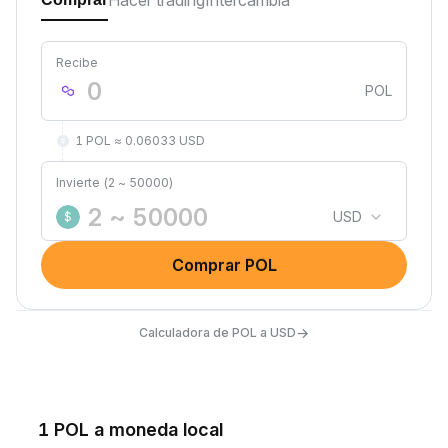
Hacer trading
Intercambia
Recibe
POL
1 POL ≈ 0.06033 USD
Invierte (2 ~ 50000)
USD
$
Comprar POL
→
Calculadora de POL a USD
1 POL a moneda local