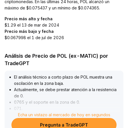
criptomonedas. En las últimas 24 horas, POL alcanzó un
máximo de $0.075437 y un mínimo de $0.074365.
Precio más alto y fecha
$1.29 el 13 de mar de 2024
Precio más bajo y fecha
$0.067998 el 1 de jul de 2026
Análisis de Precio de POL (ex-MATIC) por
TradeGPT
El análisis técnico a corto plazo de POL muestra una
oscilación en la zona baja
.
Actualmente, se debe prestar atención a la resistencia
de 0
.
0765 y el soporte en la zona de 0
.
071
.
Si el precio rompe al alza con aumento de volumen,
Echa un vistazo al mercado de hoy en segundos
existe posibilidad de recuperación a corto plazo; de lo
Pregunta a TradeGPT
contrario, se debe tener precaución ante un riesgo de