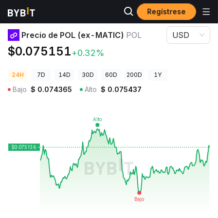
Regístrese
Precios de Criptomonedas
Precio de POL (ex-MATIC) POL
Precio de POL (ex-MATIC)
POL
USD
$0.075151
+0.32%
24H
7D
14D
30D
60D
200D
1Y
Bajo
$
0.074365
Alto
$
0.075437