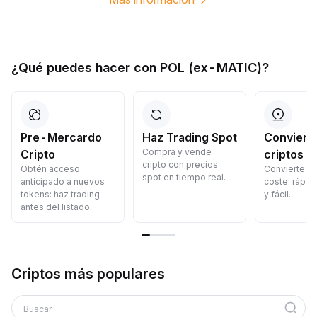
¿Qué puedes hacer con POL (ex-MATIC)?
Pre-Mercardo
Haz Trading Spot
Convierte
Compra y vende
Cripto
criptos
cripto con precios
Obtén acceso
Convierte cr
spot en tiempo real.
anticipado a nuevos
coste: rápid
tokens: haz trading
y fácil.
antes del listado.
Criptos más populares
Buscar