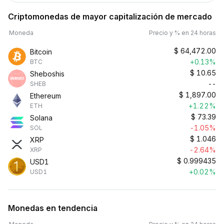
Criptomonedas de mayor capitalización de mercado
Moneda
Precio y % en 24 horas
$
64,472.00
Bitcoin
+0.13%
BTC
$
10.65
Sheboshis
--
SHEB
$
1,897.00
Ethereum
+1.22%
ETH
$
73.39
Solana
-1.05%
SOL
$
1.046
XRP
-2.64%
XRP
$
0.999435
USD1
+0.02%
USD1
Monedas en tendencia