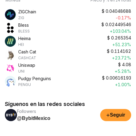
Moneda
Precio y % en 24 horas
$
0.04048688
ZIGChain
-0.17%
ZIG
$
0.02449546
Bless
+103.04%
BLESS
$
0.265354
Heima
+51.23%
HEI
$
0.114162
Cash Cat
+23.72%
CASHCAT
$
4.08
Uniswap
+5.28%
UNI
$
0.00616193
Pudgy Penguins
+1.00%
PENGU
Síguenos en las redes sociales
Followers
+
Seguir
@BybitMexico